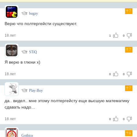
7
bugzy
Верю что полтергейсти существуют.
18 лет
1
0
7
STiQ
Я верю в глюки х)
18 лет
0
0
7
Play-Boy
да.. видел.. мне этому полтергейсту еще высшую математику
сдавать надо...
18 лет
0
0
6
Gothica