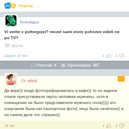
Ответы
Krokodilgena
Vi verite v poltergejst? mozet sami stoto pohozee videli ne
po TV?
Другое
Закрыт 18 лет
1
0
Ответов: 6
Просмотров: 407
7
s00slik
Да верю)) когда фотографировалась в кафе)) то на заднем
плане присуствовали черты человека-мужчины..хотя в
помещении не было представителя мужского пола))))) его
очертания были как паспортное фото( лицо было нечёткое(( и
на самом деле это страшно((
18 лет
1
0