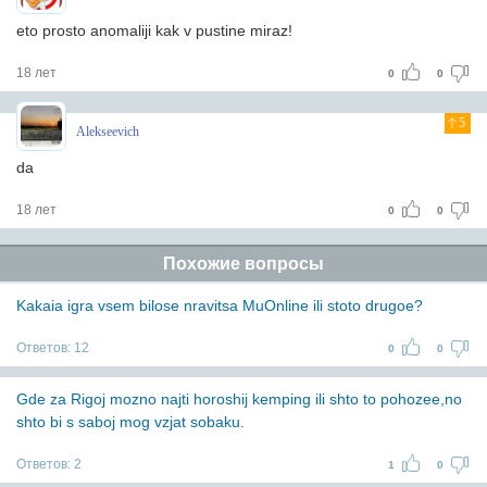
eto prosto anomaliji kak v pustine miraz!
18 лет
0
0
5
Alekseevich
da
18 лет
0
0
Похожие вопросы
Kakaia igra vsem bilose nravitsa MuOnline ili stoto drugoe?
Ответов:
12
0
0
Gde za Rigoj mozno najti horoshij kemping ili shto to pohozee,no
shto bi s saboj mog vzjat sobaku.
Ответов:
2
1
0