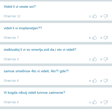
Videli li vi vewie sni?
Ответов:
12
1
0
videli li vi inoplanetjan??
Ответов:
7
0
0
stalkivalisj li vi so smertju,esli da,i sto vi videli?
Ответов:
4
1
0
samoe sme6noe 4to vi videli, 4to?! gde?!
Ответов:
6
5
0
Vi kogda nibutj videli lunnoe zatmenie?
Ответов:
6
1
0