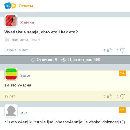
Ответы
Mariwkin
Wvedskaja semja, chto eto i kak eto?
Дом, дети, Семья
Закрыт 19 лет
3
0
Ответов: 9
Просмотров: 508
4
Sparco
эм это ужасна!
19 лет
0
0
6
xstra
nju eto o4enj kulturnije ljudi,obespe4ennije i s visokoj dolznostju ))