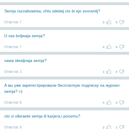
Semja razvalivaetsa, chto sdelatj cto bi ejo soxranitj?
Ответов:
7
3
0
U vas boljwaja semja?
Ответов:
7
0
0
vawa idealjnaja semja?
Ответов:
3
3
0
А вы уже зарегестрировали бесплатную подписку на журнал
semja? =)
Ответов:
8
0
0
cto vi vibiraete semja ili karjera,i pocemu?
Ответов:
8
2
1