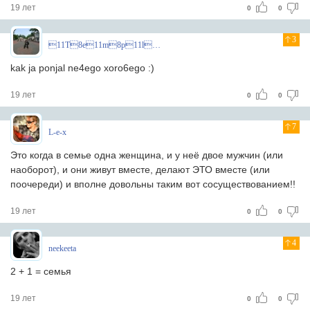
19 лет
0
0
3
11T8e11m8p11l8a11r8^
kak ja ponjal ne4ego xoro6ego :)
19 лет
0
0
7
L-e-x
Это когда в семье одна женщина, и у неё двое мужчин (или
наоборот), и они живут вместе, делают ЭТО вместе (или
поочереди) и вполне довольны таким вот сосуществованием!!
19 лет
0
0
4
neekeeta
2 + 1 = семья
19 лет
0
0