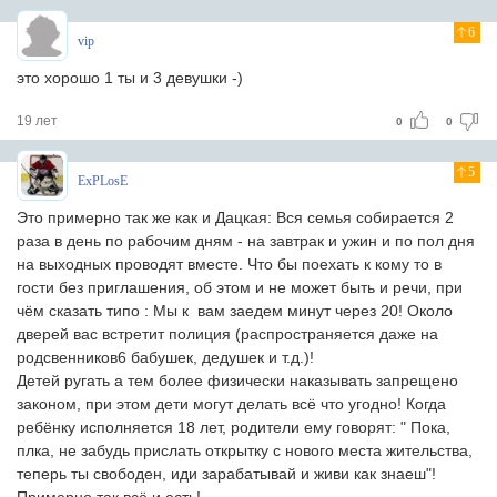
6
vip
это хорошо 1 ты и 3 девушки -)
19 лет
0
0
5
ExPLosE
Это примерно так же как и Дацкая: Вся семья собирается 2
раза в день по рабочим дням - на завтрак и ужин и по пол дня
на выходных проводят вместе. Что бы поехать к кому то в
гости без приглашения, об этом и не может быть и речи, при
чём сказать типо : Мы к вам заедем минут через 20! Около
дверей вас встретит полиция (распространяется даже на
родсвенников6 бабушек, дедушек и т.д.)!
Детей ругать а тем более физически наказывать запрещено
законом, при этом дети могут делать всё что угодно! Когда
ребёнку исполняется 18 лет, родители ему говорят: " Пока,
плка, не забудь прислать открытку с нового места жительства,
теперь ты свободен, иди зарабатывай и живи как знаеш"!