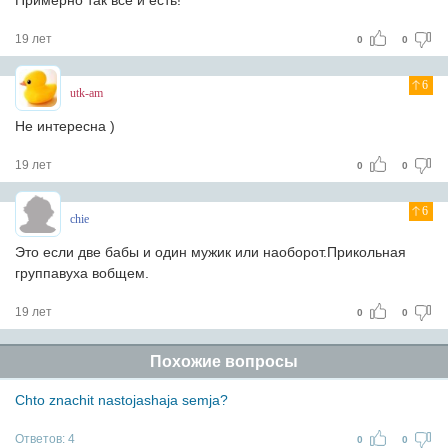
Примерно так всё и есть!
19 лет
0
0
6
utk-am
Не интересна )
19 лет
0
0
6
chie
Это если две бабы и один мужик или наоборот.Прикольная
группавуха вобщем.
19 лет
0
0
Похожие вопросы
Chto znachit nastojashaja semja?
Ответов:
4
0
0