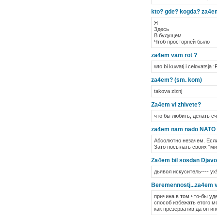
kto? gde? kogda? za4
Я
Здесь
В будущем
Чтоб просторней было
za4em vam rot ?
wto bi kuwatj i celovatsja :
za4em? (sm. kom)
takova ziznj
Za4em vi zhivete?
что бы любить, делать сч
za4em nam nado NATO
Абсолютно незачем. Если
Зато посылать своих "м
Za4em bil sosdan Djavo
дьявол искуситель---- ух!!!
Beremennostj...za4em v
причина в том что-бы уд
способ избежать етого м
как презерватив да он ин