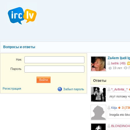
Вопросы и ответы
Za4em ljudi l
Ник
bethk (49)
19 лет
Пароль
Ответы
Регистрация
Забыл пароль
^_AriN4ik_^
лгут потому ч
Kitja
3 (73
Inogda eto biv
BLONDINO4K