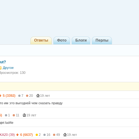
Ответы
Фото
Блоги
Перлы
gut?
Другое
Просмотров: 130
5 (3392)
7
20
19 лет
то им это выгодней чем сказать правду
6)
1
11
19 лет
ajet lud4e
A20 (39)
6 (6637)
2
16
49
19 лет