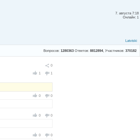
7. августа 7:18
Онлайн: 1
Latviski
Вопросов:
1280363
Ответов:
8812894
, Участников:
370182
Поделиться
0
1
1
0
0
0
0
0
0