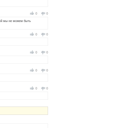
0
0
дей мы не можем быть
0
0
0
0
0
0
0
0