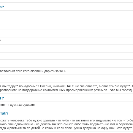
em?
P
астливым того кого любиш и дарить жизинь...
 мы *вдруг* понадобимся России, никакое НАТО не "не спасет", а спасать *не будет*.
иротворцев" на поддержание сомнительных проамериканских режимов - это мы горазд
l ?
!!!!!!!! нужныи чувак!!!!
ratj?
ержать человека тебе нужно зделать что либо что заставит его задуматься о том что-б
ожно лиш одной вешю - не делать так что-бы кто либо хоть подумать не мог о беремен
огда и рвёться за-то детей не каких и если тебе нужна девушка на одну ночь ето буде