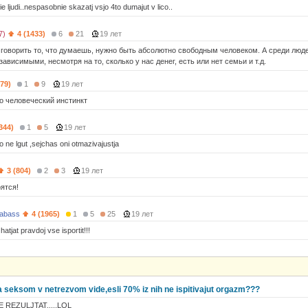
ie ljudi..nespasobnie skazatj vsjo 4to dumajut v lico..
7)
4 (1433)
6
21
19 лет
 говорить то, что думаешь, нужно быть абсолютно свободным человеком. А среди лю
ависимыми, несмотря на то, сколько у нас денег, есть или нет семьи и т.д.
479)
1
9
19 лет
о человеческий инстинкт
344)
1
5
19 лет
o ne lgut ,sejchas oni otmazivajustja
3 (804)
2
3
19 лет
ятся!
abass
4 (1965)
1
5
25
19 лет
atjat pravdoj vse isportit!!!
a seksom v netrezvom vide,esli 70% iz nih ne ispitivajut orgazm???
REZULJTAT.....LOL