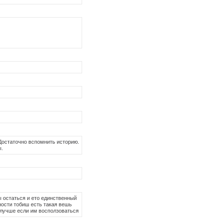
 Достаточно вспомнить историю.
ы.
ы остаться и ето единственный
ности тобиш есть такая вешь
т лучше если им восползоваться