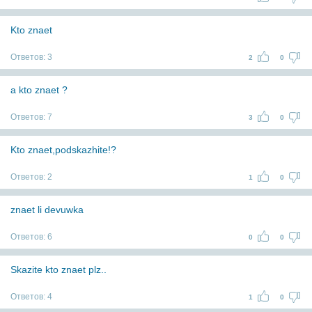
Kto znaet
Ответов:
3
2
0
a kto znaet ?
Ответов:
7
3
0
Kto znaet,podskazhite!?
Ответов:
2
1
0
znaet li devuwka
Ответов:
6
0
0
Skazite kto znaet plz..
Ответов:
4
1
0