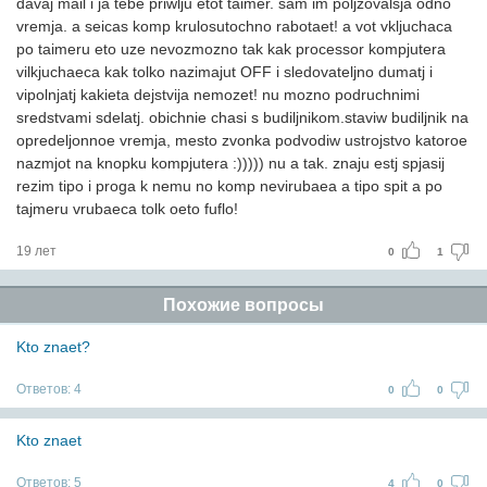
davaj mail i ja tebe priwlju etot taimer. sam im poljzovalsja odno
vremja. a seicas komp krulosutochno rabotaet! a vot vkljuchaca
po taimeru eto uze nevozmozno tak kak processor kompjutera
vilkjuchaeca kak tolko nazimajut OFF i sledovateljno dumatj i
vipolnjatj kakieta dejstvija nemozet! nu mozno podruchnimi
sredstvami sdelatj. obichnie chasi s budiljnikom.staviw budiljnik na
opredeljonnoe vremja, mesto zvonka podvodiw ustrojstvo katoroe
nazmjot na knopku kompjutera :))))) nu a tak. znaju estj spjasij
rezim tipo i proga k nemu no komp nevirubaea a tipo spit a po
tajmeru vrubaeca tolk oeto fuflo!
19 лет
0
1
Похожие вопросы
Kto znaet?
Ответов:
4
0
0
Kto znaet
Ответов:
5
4
0