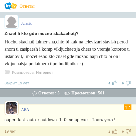
Ответы
Jurasik
Znaet li kto gde mozno skakachatj?
Hochu skachatj taimer sna,chto bi kak na televizari stavish pered
snom ti zasipaesh i komp vikljuchaetsja chers to vremja kotoroe ti
ustanovil,I mozet esho kto znaet gde mozno najti chto bi on i
vkljuchalsja po taimeru tipo budiljnika. :)
Компьютеры, Интернет
Закрыт 19 лет
4
0
Ответов: 5
Просмотров: 501
2
ARA
super_fast_auto_shutdown_1_0_setup.exe Пожалуста !
19 лет
1
0