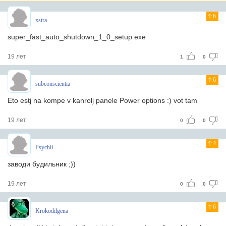
6
xstra
super_fast_auto_shutdown_1_0_setup.exe
19 лет
1
0
6
subconscientia
Eto estj na kompe v kanrolj panele Power options :) vot tam
19 лет
0
0
4
Psych0
заводи будильник ;))
19 лет
0
0
6
Krokodilgena