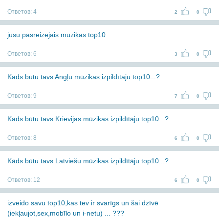
Ответов:
4
2
0
jusu pasreizejais muzikas top10
Ответов:
6
3
0
Kāds būtu tavs Angļu mūzikas izpildītāju top10...?
Ответов:
9
7
0
Kāds būtu tavs Krievijas mūzikas izpildītāju top10...?
Ответов:
8
6
0
Kāds būtu tavs Latviešu mūzikas izpildītāju top10...?
Ответов:
12
6
0
izveido savu top10,kas tev ir svarīgs un šai dzīvē
(iekļaujot,sex,mobīlo un i-netu) ... ???