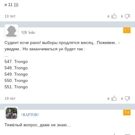
я 11 )))
19 лет
0
0
7
kekc
Судеит есче рано! выборы продлятся месяц.. Поживем.. -
увидим.. Но заканчиваться ун будет так :
...
547. Trongo
548. Trongo
549. Trongo
550. Trongo
551. Trongo
19 лет
0
0
4
^RAPTOR^
Тяжёлый вопрос, даже не знаю...