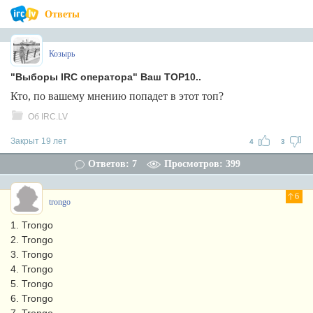
Ответы
Козырь
"Выборы IRC оператора" Ваш TOP10..
Кто, по вашему мнению попадет в этот топ?
Об IRC.LV
Закрыт 19 лет
4
3
Ответов: 7
Просмотров: 399
6
trongo
1. Trongo
2. Trongo
3. Trongo
4. Trongo
5. Trongo
6. Trongo