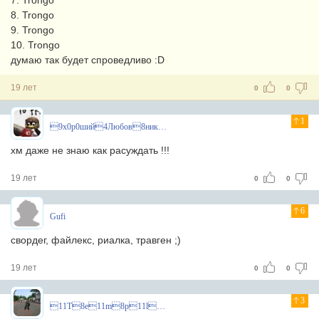
7. Trongo
8. Trongo
9. Trongo
10. Trongo
думаю так будет спроведливо :D
19 лет
0
0
1
9x0р0ший4Любов8ник1
хм даже не знаю как расуждать !!!
19 лет
0
0
6
Gufi
свордег, файлекс, риалка, травген ;)
19 лет
0
0
3
11T8e11m8p11l8a11r8^