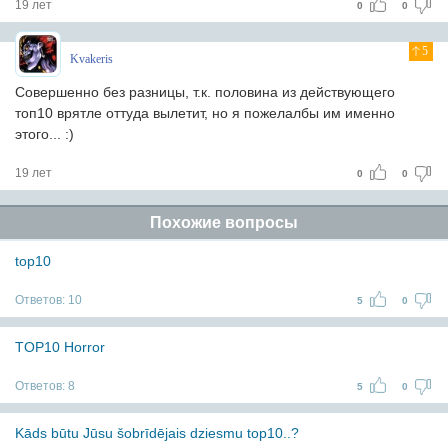
19 лет
0
0
5
Kvakeris
Совершенно без разницы, т.к. половина из действующего
топ10 врятле оттуда вылетит, но я пожелалбы им именно
этого... :)
19 лет
0
0
Похожие вопросы
top10
Ответов:
10
5
0
TOP10 Horror
Ответов:
8
5
0
Kāds būtu Jūsu šobrīdējais dziesmu top10..?