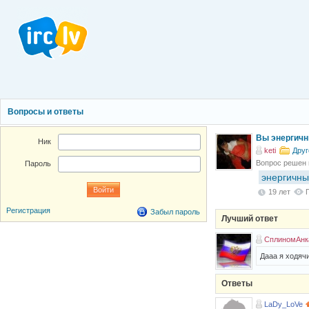
Вопросы и ответы
Вы энергичн
Ник
keti
Друг
Вопрос решен
Пароль
энергичны
19 лет
Регистрация
Забыл пароль
Лучший ответ
СплиномАнк
Дааа я ходячи
Ответы
LaDy_LoVe