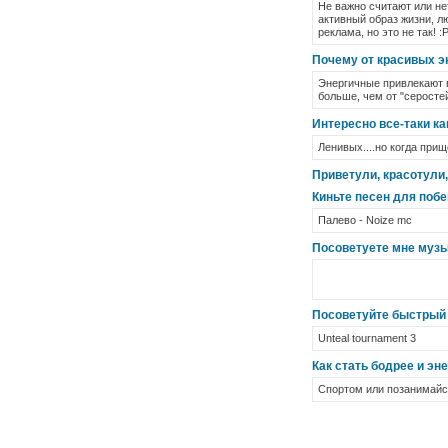
Не важно считают или не
активный образ жизни, л
реклама, но это не так! :
Почему от красивых э
Энергичные привлекают в
больше, чем от "серостей
Интересно все-таки к
Ленивых....но когда прищ
Приветули, красотули,
Киньте песен для побег
Палево - Noize mc
Посоветуете мне музы
Посоветуйте быстрый 
Unteal tournament 3
Как стать бодрее и эн
Спортом или позанимайся