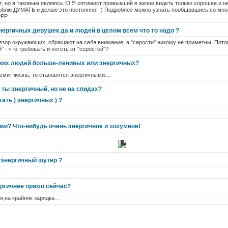
т, но я таковым являюсь :D Я оптимист привыкший в жизни видеть только хорошее и н
юблю ДУМАТЬ и делаю это постоянно! ;) Подробнее можно узнать пообщавшись со мной 
РРР
нергичных девушек да и людей в целом всем что то надо ?
зор окружающих, обращают на себя внимание, а "серости" никому не приметны. Потом
" - что требовать и хотеть от "серостей"?
аких людей больше-ленивых или энергичных?
емит жизнь, то становятся энергичными....
 ты энергичный, но не на спидах?
ать ) энергичных ) ?
ки? Что-нибудь очень энергичное и шшумное!
энергичный шутер ?
ергичнее прямо сейчас?
,на крайняк зарядка...