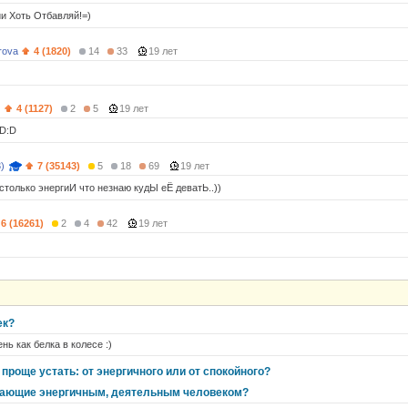
и Хоть Отбавляй!=)
rova
4 (1820)
14
33
19 лет
)
4 (1127)
2
5
19 лет
:D:D
)
7 (35143)
5
18
69
19 лет
столько энергиИ что незнаю кудЫ еЁ деватЬ..))
6 (16261)
2
4
42
19 лет
ек?
нь как белка в колесе :)
 проще устать: от энергичного или от спокойного?
жающие энергичным, деятельным человеком?