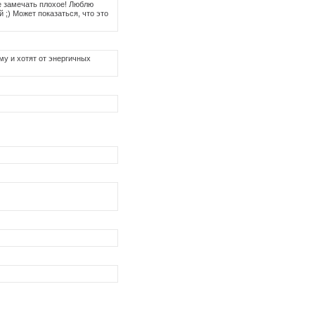
е замечать плохое! Люблю
;) Может показаться, что это
у и хотят от энергичных