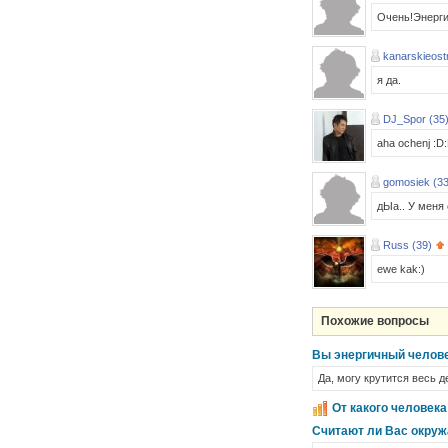
Очень!Энерги
kanarskieost
я да.
DJ_Spor (35
aha ochenj :D
gomosiek (33
дЫа.. У меня 
Russ (39)
ewe kak:)
Похожие вопросы
Вы энергичный челов
Да, могу крутится весь де
От какого человека
Считают ли Вас окру