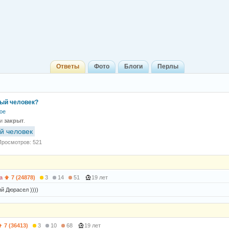
Ответы
Фото
Блоги
Перлы
ый человек?
ое
 и
закрыт
.
й человек
Просмотров: 521
а
7 (24878)
3
14
51
19 лет
й Дюрасел ))))
7 (36413)
3
10
68
19 лет