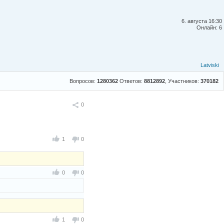
6. августа 16:30
Онлайн: 6
Latviski
Вопросов:
1280362
Ответов:
8812892
, Участников:
370182
Поделиться
0
1
0
0
0
1
0