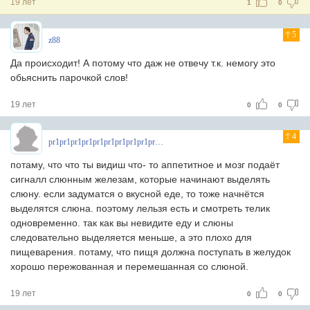
19 лет
1
0
5
z88
Да происходит! А потому что даж не отвечу т.к. немогу это
обьяснить парочкой слов!
19 лет
0
0
4
pr1pr1pr1pr1pr1pr1pr1pr1pr1pr1pr
потаму, что что ты видиш что- то аппетитное и мозг подаёт
сигналл слюнным железам, которые начинают выделять
слюну. если задуматся о вкусной еде, то тоже начнётся
выделятся слюна. поэтому лельзя есть и смотреть телик
одновременно. так как вы невидите еду и слюны
следовательно выделяется меньше, а это плохо для
пищеварения. потаму, что пищя должна поступать в желудок
хорошо пережованная и перемешанная со слюной.
19 лет
0
0