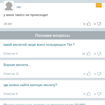
6
chie
у меня такого не происходит
19 лет
0
0
Похожие вопросы
какой кислотой чаще всего пользуешься ТЫ ?
Ответов:
0
19
0
Борная кислота...
Ответов:
11
0
0
где можно найти азотную кислоту?
Ответов:
8
0
0