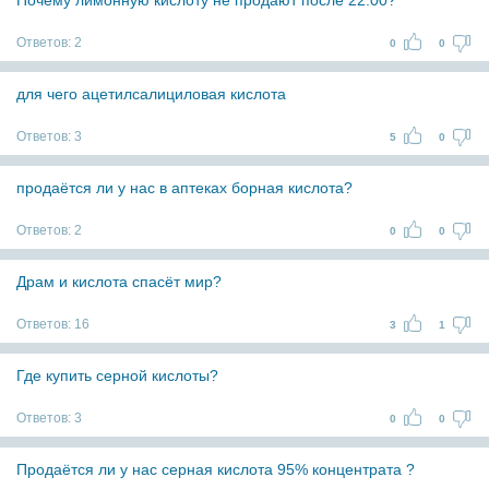
Почему лимонную кислоту не продают после 22.00?
Ответов:
2
0
0
для чего ацетилсалициловая кислота
Ответов:
3
5
0
продаётся ли у нас в аптеках борная кислота?
Ответов:
2
0
0
Драм и кислота спасёт мир?
Ответов:
16
3
1
Где купить серной кислоты?
Ответов:
3
0
0
Продаётся ли у нас серная кислота 95% концентрата ?