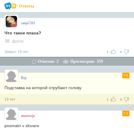
Ответы
sanja7201
Что такое плаха?
Другое
Закрыт 19 лет
1
0
Ответов: 2
Просмотров: 359
6
Bzp
Подставка на которой отрубают голову.
19 лет
1
0
1
anastosija
posmatri v slovare