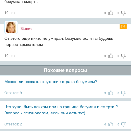
безумная смерть!
19 лет
0
0
4
Bistrova
От этого ещё никто не умирал. Безумие если ты будешь
первооткрывателем
19 лет
0
0
Похожие вопросы
Можно ли назвать отсутствие страха безумием?
Ответов:
9
3
0
Что хуже, быть психом или на границе безумия и смерти ?
(вопрос к психиологом, если они есть тут)
Ответов:
2
0
0