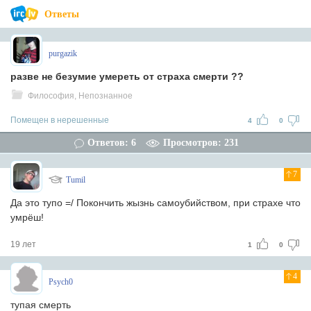
Ответы
purgazik
разве не безумие умереть от страха смерти ??
Философия, Непознанное
Помещен в нерешенные
4
0
Ответов: 6
Просмотров: 231
7
Tumil
Да это тупо =/ Покончить жызнь самоубийством, при страхе что
умрёш!
19 лет
1
0
4
Psych0
тупая смерть