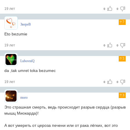
19 лет
0
0
7
ЗвереВ
Eto bezumie
19 лет
0
0
5
LubovniQ
da ,tak umret toka bezumec
19 лет
0
0
3
moro
Это страшная смерть, ведь происходит разрыв сердца (разрыв
мышц Миокарда)!
А вот умереть от цероза печени или от рака лёгких, вот это