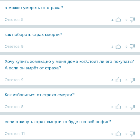
а можно умереть от страха?
Ответов:
5
4
0
как побороть страх смерти?
Ответов:
9
2
0
Хочу купить хомяка,но у меня дома кот.Стоит ли его покупать?
А если он умрёт от страха?
Ответов:
9
4
0
Как избавиться от страха смерти?
Ответов:
8
0
0
если откинуть страх смерти то будет на всё пофиг?
Ответов:
11
0
0