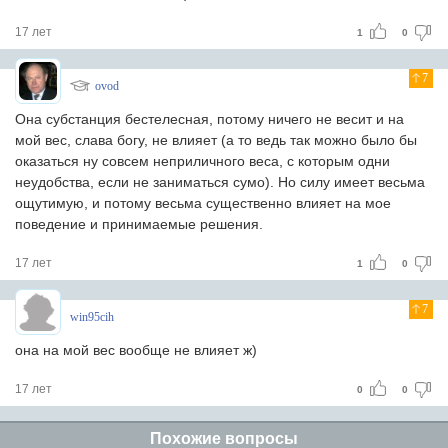
17 лет
1
0
7
ovod
Она субстанция бестелесная, потому ничего не весит и на
мой вес, слава богу, не влияет (а то ведь так можно было бы
оказаться ну совсем неприличного веса, с которым одни
неудобства, если не заниматься сумо). Но силу имеет весьма
ощутимую, и потому весьма существенно влияет на мое
поведение и принимаемые решения.
17 лет
1
0
7
win95cih
она на мой вес вообще не влияет ж)
17 лет
0
0
Похожие вопросы