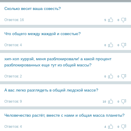
Сколько весит ваша совесть?
Ответов:
16
5
0
Что общего между жаждой и совестью?
Ответов:
4
0
0
хип-хоп хуррэй, меня разблокировали! а какой процент
разблокированных еще тут из общей массы?
Ответов:
2
0
0
А вас легко разглядеть в общей людской массе?
Ответов:
9
10
0
Человечество растёт, вместе с нами и общая масса планеты?
Ответов:
4
4
0