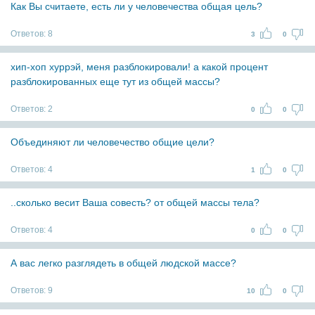
Как Вы считаете, есть ли у человечества общая цель?
Ответов:
8
3
0
хип-хоп хуррэй, меня разблокировали! а какой процент
разблокированных еще тут из общей массы?
Ответов:
2
0
0
Объединяют ли человечество общие цели?
Ответов:
4
1
0
..сколько весит Ваша совесть? от общей массы тела?
Ответов:
4
0
0
А вас легко разглядеть в общей людской массе?
Ответов:
9
10
0