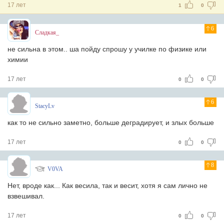
17 лет
1
0
6
Сладкая_
не сильна в этом.. ша пойду спрошу у училке по физике или
химии
17 лет
0
0
6
StacyLv
как то не сильно заметно, больше деградирует, и злых больше
17 лет
0
0
8
V0VA
Нет, вроде как... Как весила, так и весит, хотя я сам лично не
взвешивал.
17 лет
0
0