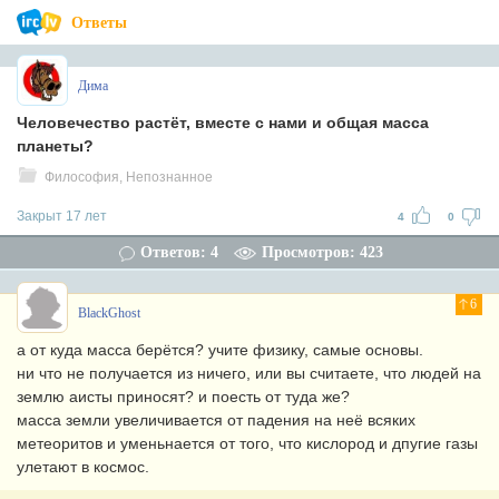
Ответы
Дима
Человечество растёт, вместе с нами и общая масса
планеты?
Философия, Непознанное
Закрыт 17 лет
4
0
Ответов: 4
Просмотров: 423
6
BlackGhost
а от куда масса берётся? учите физику, самые основы.
ни что не получается из ничего, или вы считаете, что людей на
землю аисты приносят? и поесть от туда же?
масса земли увеличивается от падения на неё всяких
метеоритов и уменьнается от того, что кислород и дпугие газы
улетают в космос.