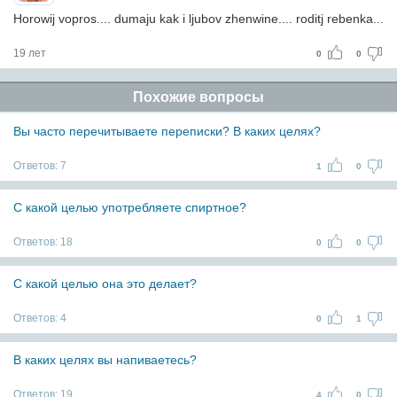
Horowij vopros.... dumaju kak i ljubov zhenwine.... roditj rebenka...
19 лет
0
0
Похожие вопросы
Вы часто перечитываете переписки? В каких целях?
Ответов:
7
1
0
С какой целью употребляете спиртное?
Ответов:
18
0
0
С какой целью она это делает?
Ответов:
4
0
1
В каких целях вы напиваетесь?
Ответов:
19
4
0