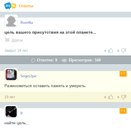
Ответы
Rozo4ka
цель вашего присутствия на этой планете...
Другое
Закрыт 19 лет
0
0
Ответов: 8
Просмотров: 340
7
Sergey2pac
Размножиться оставить память и умереть.
19 лет
0
0
4
lf
найти цель...