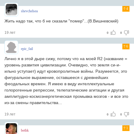
4
shevchelsea
Жить надо так, что б не сказали "помер"...(В.Вишневский)
19 лет
0
0
6
epic_fail
Лично я в этой дыре сижу, потому что на моей R2 (название =
уровень развития цивилизации. Очевидно, что земля си-и-
ильно уступает) идут кровопролитные войны. Разумеется, это
фигуральное выражение, оставшееся с древнейших
феодальных времен. Я имею в виду интеллектуальные
голорогенные репрессии, телепатические агитации и другая
амплитудно-космоэнергетическая промывка мозгов - и все это
из-за смены правительства...
19 лет
0
0
1
bethk