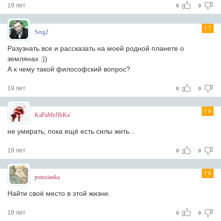
19 лет
0
0
7
Serg2
Разузнать все и рассказать на моей родной планете о
землянах :))
А к чему такой философский вопрос?
19 лет
0
0
6
KaPaMeJIbKa`
не умирать, пока ещё есть силы жить...
19 лет
0
0
6
potusianka
Найти своё место в этой жизни.
19 лет
0
0