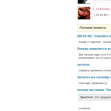
_OvErDoSe_ 
-( 01:41:38 )-
Похожие вопросы
(00:55:30) * ChanServ (
kanāls ir registrets , foun
Почему появляется ког
Для начала надо хотя б 
реализовано ли это вну
services
сервисы временно отклю
Services are currently d
message, привыкни )))
почему постоянно "Serv
Spectrum
: Это традици
согласен