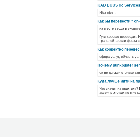
KAD BUUS Irc Service
Njez njez ..
Как бы перевести " on-
на месте ввода в эксплу
Гугл хорошо переводит. 
транслейта если фраза 
Как корректно перевест
сфера услуг, область усл
Почему punkbuster ser
он не должен столько за
Куда лучше идти на пр
Что значит на практику? 
аксенчр это как по мне к