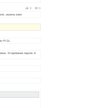
0
0
 деле...выкень комп
n !!!! GL
емах. Устаревание пароля. А