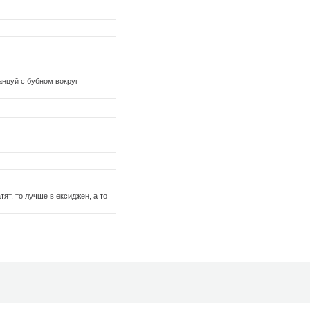
анцуй с бубном вокруг
ят, то лучше в ексиджен, а то