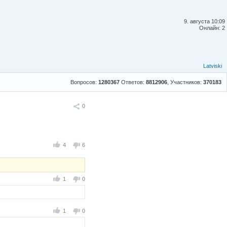
9. августа 10:09
Онлайн: 2
Latviski
Вопросов:
1280367
Ответов:
8812906
, Участников:
370183
Поделиться
0
4
6
1
0
1
0