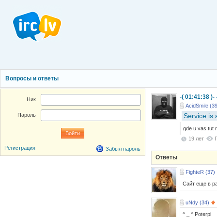
Вопросы и ответы
-( 01:41:38 )-
Ник
AcidSmile (39
Service is 
Пароль
gde u vas tut 
19 лет
Регистрация
Забыл пароль
Ответы
FighteR (37)
Сайт еще в ра
uNdy (34)
^ _ ^ Poterpi