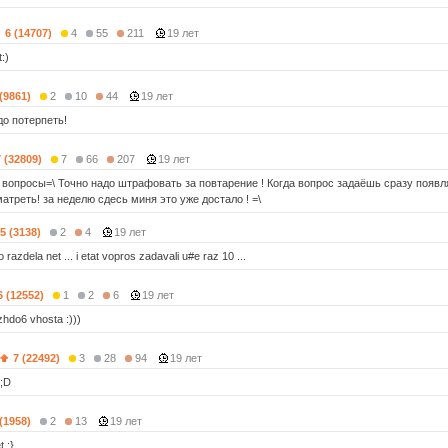
6 (14707)
4
55
211
19 лет
:)
 (9861)
2
10
44
19 лет
до потерпеть!
7 (32809)
7
66
207
19 лет
 вопросы=\ Точно надо штрафовать за повтарение ! Когда вопрос задаёшь сразу появл
атреть! за неделю сдесь миня это уже достало ! =\
5 (3138)
2
4
19 лет
razdela net ... i etat vopros zadavali u#e raz 10 ...
6 (12552)
1
2
6
19 лет
 zhdo6 vhosta :)))
7 (22492)
3
28
94
19 лет
 ;D
 (1958)
2
13
19 лет
 :}