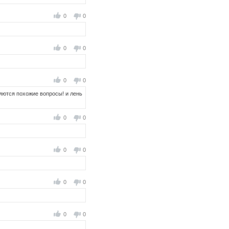
0
0
0
0
0
0
яются похожие вопросы! и лень
0
0
0
0
0
0
0
0