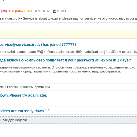
(38)
6 (6067)
1
9
32
19 лет
 -services.irc.lv- Service is about to expire, please pay for service- не это ужжос на самом
service@services.irc.lv) has joined ???????
ders ir uzlicis access auto *!*@* mīnusaa piemeram -999 , tadeļ kad tu ej kanālā tev tur auto ba
да включаю компьютер появляется your password will expire in 2 days?
название операционной системы. Это обычная практика в нормально защищённых сист
трисистемными средствами или сторонними программами, надо разбираться.
чены по техническим причинам
own. Please try again later.
ices are currently down." ?
я. Каждую неделю.