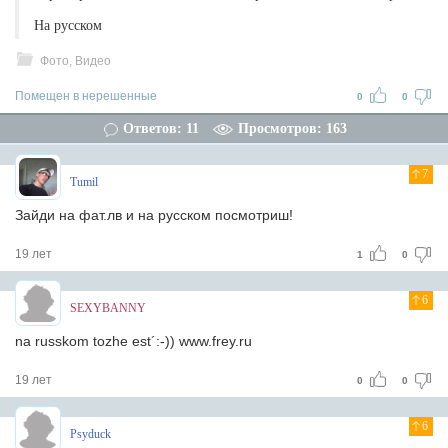
На русском
Фото, Видео
Помещен в нерешенные
0
0
Ответов: 11
Просмотров: 163
7
Tumil
Зайди на фат.лв и на русском посмотриш!
19 лет
1
0
6
SEXYBANNY
na russkom tozhe est´:-)) www.frey.ru
19 лет
0
0
6
Psyduck