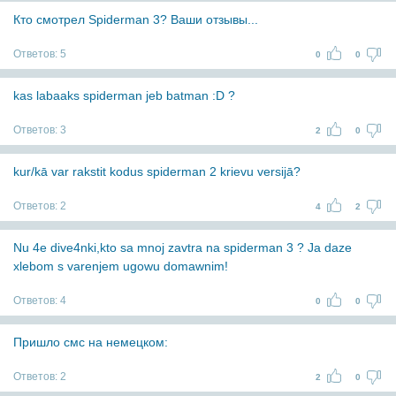
Кто смотрел Spiderman 3? Ваши отзывы...
Ответов:
5
0
0
kas labaaks spiderman jeb batman :D ?
Ответов:
3
2
0
kur/kā var rakstit kodus spiderman 2 krievu versijā?
Ответов:
2
4
2
Nu 4e dive4nki,kto sa mnoj zavtra na spiderman 3 ? Ja daze
xlebom s varenjem ugowu domawnim!
Ответов:
4
0
0
Пришло смс на немецком:
Ответов:
2
2
0