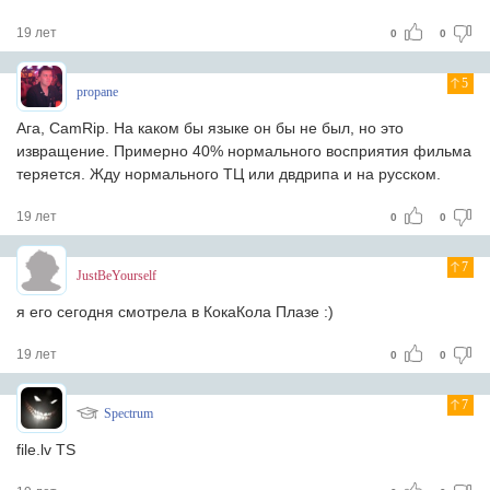
19 лет
0
0
5
propane
Ага, CamRip. На каком бы языке он бы не был, но это
извращение. Примерно 40% нормального восприятия фильма
теряется. Жду нормального ТЦ или двдрипа и на русском.
19 лет
0
0
7
JustBeYourself
я его сегодня смотрела в КокаКола Плазе :)
19 лет
0
0
7
Spectrum
file.lv TS