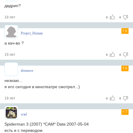
двдрип?
19 лет
0
0
6
Project_Human
а кач-во ?
19 лет
0
0
6
ifremove
незнаю...
я его сегодня в кинотеатре смотрел...)
19 лет
0
0
7
wad
Spiderman 3 (2007) *CAM* Date:2007-05-04
есть и с переводом.