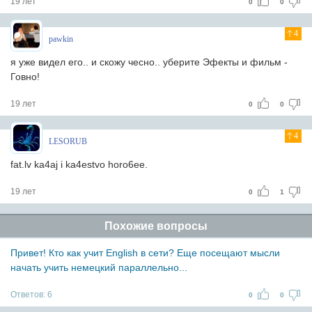
19 лет
0
0
4
pawkin
я уже видел его.. и скожу чесно.. уберите Эфекты и фильм -
Говно!
19 лет
0
0
4
LESORUB
fat.lv ka4aj i ka4estvo horo6ee.
19 лет
0
1
Похожие вопросы
Привет! Кто как учит English в сети? Еще посещают мысли
начать учить немецкий параллельно...
Ответов:
6
0
0