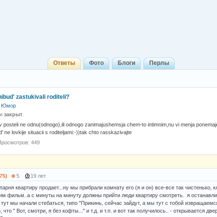
Ответы
Фото
Блоги
Перлы
bud' zastukivali roditeli?
Юмор
 и
закрыт
.
u v posteli ne odnu(odnogo),ili odnogo zanimajushemsja chem-to intimnim,nu vi menja ponema
ud' ne lovkije situacii s roditeljami:-))tak chto rasskazivajte
Просмотров: 449
75)
5
19 лет
арня квартиру продает...ну мы прибрали комнату его (я и он) все-все так чистенько, 
им фильм..а с минуты на минуту должны прийти люди квартиру смотреть. я останавл
и тут мы начали стебаться, типо "Прикинь, сейчас зайдут, а мы тут с тобой извращаем
 что " Вот, смотри, я без кофты..." и т.д. и т.п. и вот так получилось.. - открывается д