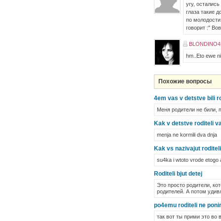
угу, остались
глаза такие д
по молодости 
говорит :" Во
BLONDINO4K
hm..Eto ewe ni 
Похожие вопросы
4em vas v detstve bili ro
Меня родители не били, 
Kak v detstve roditeli v
menja ne kormili dva dnja
Kak vs nazivajut rodite
su4ka i wtoto vrode etogo 
Roditeli bjut detej
Это просто родители, ко
родителей. А потом удив
po4emu roditeli ne poni
так вот ты прими это во 