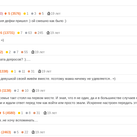
0)
5 (3576)
1
3
5
19 лет
ня дефки пришел :) ой смешно как было :)
6 (13731)
7
63
245
19 лет
 =)
2)
2
7
55
19 лет
та допросов? :).....
(1338)
1
11
31
19 лет
и девушкой своей живём вместе. поэтому мама ничему не удевляется.. =)
4 (1138)
2
10
19 лет
семье такт стоял на первом месте. И зная, что я не один, да и в большинстве случаев 
и и ждали ответ перед тем как войти или просто звали. Искренне настроен передать эт
5 (4580)
1
8
31
19 лет
..не хочу вспоминать....
4 (2463)
5
22
19 лет