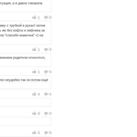
туация, а я давно говорила
1
0
му с трубкой в руках! затем
ть же без кофты и лифчика за
ала "спасибо мамочка" =) на
1
0
ниманием родители относятся,
1
0
утко неудобно так он потом ещё
0
0
0
0
0
0