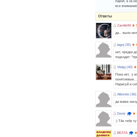
парня, а за н
все внимание 
Ответы
Zan4ik89
да... выло не
lagoj (35)
нет, предки д
подходит: "пре
Vitalyj (40)
Пока нет, у м
понятлевые...
Нарисуй и себ
Alboreto (36)
да мама захо
Deniz
:) ТАк тебе 
BESTA