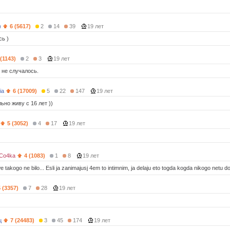
)
6 (5617)
2
14
39
19 лет
сь )
 (1143)
2
3
19 лет
 не случалось.
ia
6 (17009)
5
22
147
19 лет
льно живу с 16 лет ))
5 (3052)
4
17
19 лет
Co4ka
4 (1083)
1
8
19 лет
 takogo ne bilo... Esli ja zanimajusj 4em to intimnim, ja delaju eto togda kogda nikogo netu do
5 (3357)
7
28
19 лет
ц
7 (24483)
3
45
174
19 лет