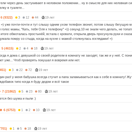
ели через день застукивают в неловком положении... ну в смысле для них неловкая си
лку в туалете...
6 (9322)
3
12
44
19 лет
! =) уже почти-почти и тут слышу одним ухом телефон звонит, потом слышу бегущую ма
и голос мамы, "Кать, тебя Оля к телефону" =)) секунд 10 не знали чего делать, не топа
в итоге обмоталась простынёй, встала с кровати, открыла дверь просунула руки и сказ
думала помру со стыда, когда на кухне с мамой столкнулась взглядами! =)
5 (4615)
2
4
18
19 лет
огда я дома с девушкой со своей родители в комнату не заходят, так же и у неё. С по
лет уже... Чтоб проверять покушал я вовремя или нет.
7451)
3
22
72
19 лет
дин раз! у меня бабушка всегда стучит а папа заламываеться как к себе в комнату! Ж
вдобавок типо когда я буду дедом и всё такое
7 (21862)
5
23
80
19 лет
ется без шума и пыли :)
6 (6753)
1
2
10
19 лет
7701)
1
5
18
19 лет