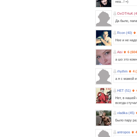
неа...! =)
OxOTHuK (4
Да было, папа
Rcon (40)
Нее и не надо
Aisi
6 (604
а шо это комна
rhythm
4 
а я с мамой 
HET (51)
Нет, в нашей 
всегда стучал
vladika (45)
Было пару раз
antropos