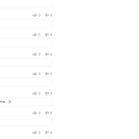
0
0
0
0
0
0
0
0
0
0
ma.. :))
0
0
0
0