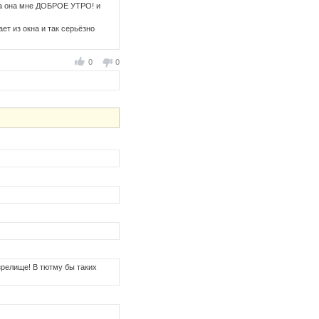
, а она мне ДОБРОЕ УТРО! и
ет из окна и так серьёзно
0
0
зрелище! В тютму бы таких