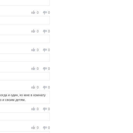
0
0
0
0
0
0
0
0
0
0
когда и один, ко мне в комнату
о и своим детям.
0
0
0
0