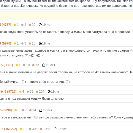
ей двоя мужчин, а мы почти голые тискаемся там на кресле .. ну получилось так, что ко
было на нас..Конечно жутко неудобно было.. но все таки квратира им понравилась :)))
5 (4737)
1
4
20
19 лет
ловко когда мне нуженобыло вставать в школу, а мама меня застукала ещё в постели...
6 (5970)
1
3
13
19 лет
огадливые: есле закрыта дверь в комнату и в коридоре стоят туфли то они не суются =
зик хоть одевал?" =))))))))))
5 (3861)
1
10
32
19 лет
еня в такие моменты на дверях весит табличка, на которой на 4х языках написано " Не 
.
е табличку......))) я свою спёр с гостиницы )))
6 (9713)
4
33
204
19 лет
дит а я под одеялом мишку Люси шпыняю
6 (9690)
3
7
24
19 лет
тут всё и выложили мы. ТЫ лучше сама расскажи с чем они тебя запалили? Хотя я дога
8 (157202)
19
305
1055
19 лет