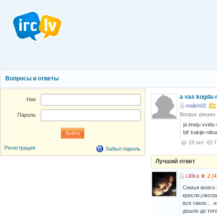
Вопросы и ответы
a vas kogda-ni
Ник
malish02
Вопрос решен
Пароль
ja imeju vvid
bit' kakije-nib
19 лет
Регистрация
Забыл пароль
Лучший ответ
Lil0ka
2 (4
Семья моего п
кресле,смотр
все такое... 
дошло до того,