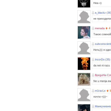
Неа =)
a_blackz (36
не приходило
menada
4
Такое сомной
subconscient
Неть))) я оде
IncorDo (35)
da net ni razu
BpeguHa-Co
Ne u menja ewe
m1racLe
почти =)))~
Манкуниане