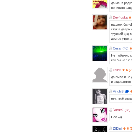
да меня родит
почините заще
Dev4uska
на днях было
стук в дверь 
трубкой =))) 
другое утро, 
Cesar (40)
Нет, обычно к
как бы не 12 
kalibri
6 (
да было и не 
и издевается 
VinchiS
нет, всё дела
`Alivka` (38)
Нее =))
ZliDinij
6 (