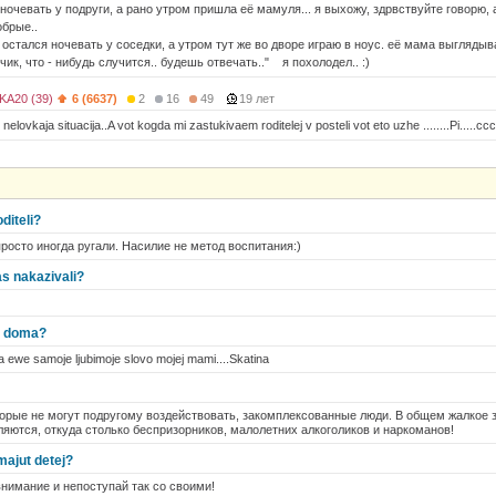
 ночевать у подруги, а рано утром пришла её мамуля... я выхожу, здрвствуйте говорю
обрые..
остался ночевать у соседки, а утром тут же во дворе играю в ноус. её мама выглядыва
вчик, что - нибудь случится.. будешь отвечать.." я похолодел.. :)
A20 (39)
6 (6637)
2
16
49
19 лет
nelovkaja situacija..A vot kogda mi zastukivaem roditelej v posteli vot eto uzhe ........Pi.....ccc
diteli?
просто иногда ругали. Насилие не метод воспитания:)
as nakazivali?
li doma?
a ewe samoje ljubimoje slovo mojej mami....Skatina
торые не могут подругому воздействовать, закомплексованные люди. В общем жалкое 
ляются, откуда столько беспризорников, малолетних алкоголиков и наркоманов!
majut detej?
внимание и непоступай так со своими!