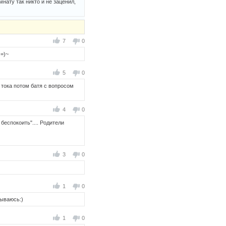
мнату так никто и не заценил,
7
0
 =)~
5
0
) тока потом батя с вопросом
4
0
беспокоить".... Родители
3
0
1
0
дываюсь:)
1
0