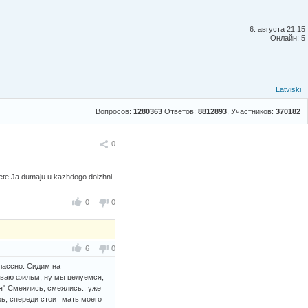
6. августа 21:15
Онлайн: 5
Latviski
Вопросов:
1280363
Ответов:
8812893
, Участников:
370182
Поделиться
0
jete.Ja dumaju u kazhdogo dolzhni
0
0
6
0
классно. Сидим на
иваю фильм, ну мы целуемся,
ся" Смеялись, смеялись.. уже
верь, спереди стоит мать моего