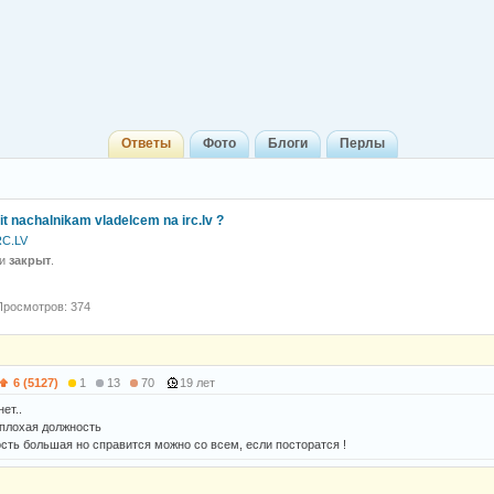
Ответы
Фото
Блоги
Перлы
 bit nachalnikam vladelcem na irc.lv ?
RC.LV
 и
закрыт
.
Просмотров: 374
6 (5127)
1
13
70
19 лет
ет..
плохая должность
сть большая но справится можно со всем, если посторатся !