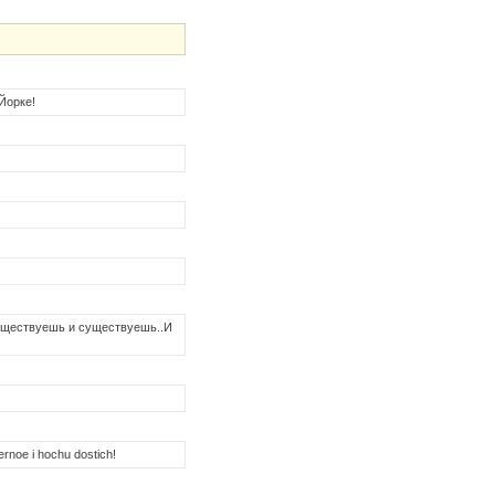
Йорке!
 существуешь и существуешь..И
vernoe i hochu dostich!