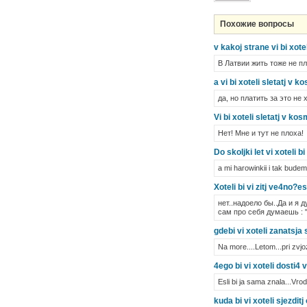
Похожие вопросы
v kakoj strane vi bi xotel
В Латвии жить тоже не п
a vi bi xoteli sletatj v 
да, но платить за это не х
Vi bi xoteli sletatj v k
Нет! Мне и тут не плоха!
Do skoljki let vi xoteli bi
a mi harowinkii i tak budem 
Xoteli bi vi zitj ve4no?e
нет..надоело бы..Да и я
сам про себя думаешь : " 
gdebi vi xoteli zanatsj
Na more....Letom...pri zvjoz
4ego bi vi xoteli dosti4 
Esli bi ja sama znala...Vro
kuda bi vi xoteli sjezditj