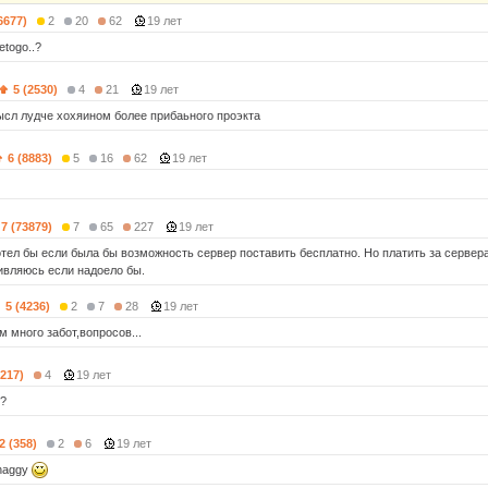
6677)
2
20
62
19 лет
 etogo..?
5 (2530)
4
21
19 лет
ысл лудче хохяином более прибаьного проэкта
6 (8883)
5
16
62
19 лет
7 (73879)
7
65
227
19 лет
отел бы если была бы возможность сервер поставить бесплатно. Но платить за сервер
дивляюсь если надоело бы.
5 (4236)
2
7
28
19 лет
м много забот,вопросов...
(217)
4
19 лет
л?
2 (358)
2
6
19 лет
haggy