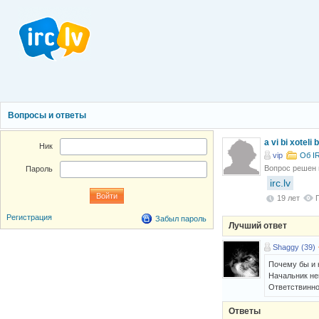
Вопросы и ответы
a vi bi xoteli
Ник
vip
Об I
Вопрос решен
Пароль
irc.lv
19 лет
Регистрация
Забыл пароль
Лучший ответ
Shaggy (39)
Почему бы и н
Начальник не
Ответствинно
Ответы