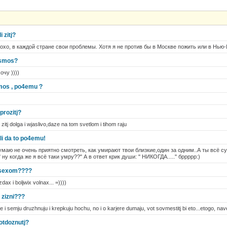
i zitj?
лохо, в каждой стране свои проблемы. Хотя я не против бы в Москве пожить или в Нью-
kosmos?
очу ))))
osmos , po4emu ?
 prozitj?
zitj dolga i wjaslivo,daze na tom svetlom i tihom raju
sli da to po4emu!
 думаю не очень приятно смотреть, как умирают твои близкие,один за одним..А ты всё
ну когда же я всё таки умру??" А в ответ крик души: " НИКОГДА....." бррррр:)
a sexom????
dax i boljwix volnax... =))))
v zizni???
de i semju druzhnuju i krepkuju hochu, no i o karjere dumaju, vot sovmestitj bi eto...etogo, na
 otdoznutj?