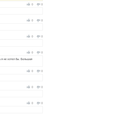
0
0
0
0
0
0
0
0
а я не хотел бы. Большая
0
0
0
0
0
0