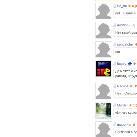
life_life
6 (
net.. a smisl s
audition (37)
Нет какой см
suncatcher
net
bugzy
Да может и х
работа, не у
NASISHJE
Нет... Слишко
Murder
1 
vip чего кури
muporkur
Согласен с S