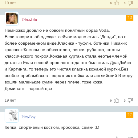
19 лет
0
0
3
Zebra-Lilu
Немножко добвлю не совсем понятный образ Voda.
Если говорить об одежде: сейчас модно стиль "Денди", но в
более современном виде.Класика - туфли, ботинки.Никаких
красовок!Костюм не обязателен, легкая рубашка, штаны
классического покроя.Кожаная куртака стала неотьемлемой
деталью.Если весной прошлого года это был стиль ДрагДэйса
и Картинга, то теперь это чистая класика кожаной куртки.Без
особых прибамбасов - воротник стойка или английский.В моду
вошли маленькие сумки через плече, тоже кожа.
Доминант - черный цвет.
19 лет
0
0
7
Play-Boy
Кепка, спортивный костюм, кросовки, семки :D