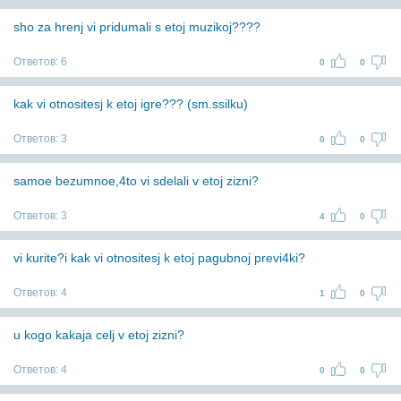
sho za hrenj vi pridumali s etoj muzikoj????
Ответов:
6
0
0
kak vi otnositesj k etoj igre??? (sm.ssilku)
Ответов:
3
0
0
samoe bezumnoe,4to vi sdelali v etoj zizni?
Ответов:
3
4
0
vi kurite?i kak vi otnositesj k etoj pagubnoj previ4ki?
Ответов:
4
1
0
u kogo kakaja celj v etoj zizni?
Ответов:
4
0
0