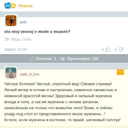
Ответы
gods
cto etoj vesnoj v mode u muzcin?
Мода, стиль
Закрыт 19 лет
4
0
Ответов: 3
Просмотров: 510
6
made_of_love
Чистые ботинки! Чистый, опрятный вид! Свежая стрижка!
Легкий ветер в голове и настроение, навеяное свежестью и
невинной красотой весны! Здоровый и сильный мужчина
всегда в топе, а так же мужчина с легким запахом,
нанесённым на только что вымытое тело! Боже, я сейчас
упаду под стол от представленного мною мужчины...!
Кстати, если мужчина в костюме, то яркий, шёлковый галстук!