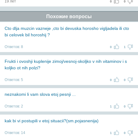
19 лет
0
0
Похожие вопросы
Cto dlja muzcin vazneje ,cto bi devuska horosho vigljadela ili cto
bi celovek bil horoshij ?
Ответов:
8
0
1
Frukti i ovoshji kuplenije zimoj/vesnoj-skoljko v nih vitaminov i s
koljko ot nih polzi?
Ответов:
5
0
0
neznakomi li vam slova etoj pesnji ...
Ответов:
2
1
0
kak bi vi postupili v etoj situacii?(sm.pojasnenija)
Ответов:
14
1
0