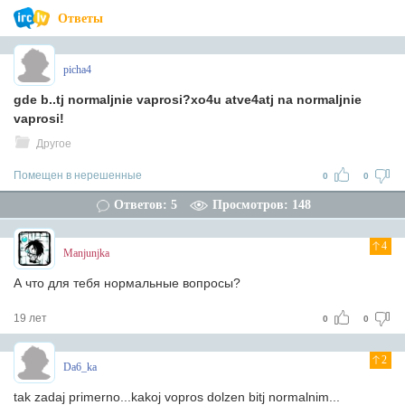
Ответы
picha4
gde b..tj normaljnie vaprosi?xo4u atve4atj na normaljnie
vaprosi!
Другое
Помещен в нерешенные
0
0
Ответов: 5
Просмотров: 148
4
Manjunjka
А что для тебя нормальные вопросы?
19 лет
0
0
2
Da6_ka
tak zadaj primerno...kakoj vopros dolzen bitj normalnim...