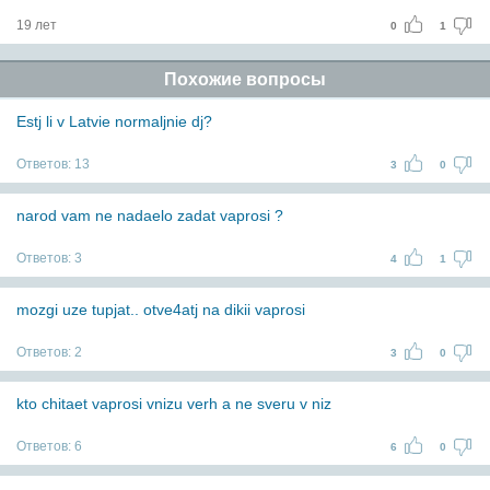
19 лет
0
1
Похожие вопросы
Estj li v Latvie normaljnie dj?
Ответов:
13
3
0
narod vam ne nadaelo zadat vaprosi ?
Ответов:
3
4
1
mozgi uze tupjat.. otve4atj na dikii vaprosi
Ответов:
2
3
0
kto chitaet vaprosi vnizu verh a ne sveru v niz
Ответов:
6
6
0