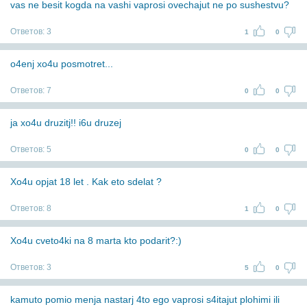
vas ne besit kogda na vashi vaprosi ovechajut ne po sushestvu?
Ответов:
3
1
0
o4enj xo4u posmotret...
Ответов:
7
0
0
ja xo4u druzitj!! i6u druzej
Ответов:
5
0
0
Xo4u opjat 18 let . Kak eto sdelat ?
Ответов:
8
1
0
Xo4u cveto4ki na 8 marta kto podarit?:)
Ответов:
3
5
0
kamuto pomio menja nastarj 4to ego vaprosi s4itajut plohimi ili