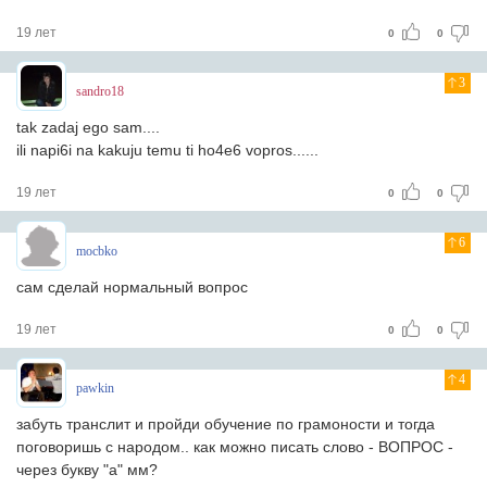
19 лет
0
0
3
sandro18
tak zadaj ego sam....
ili napi6i na kakuju temu ti ho4e6 vopros......
19 лет
0
0
6
mocbko
сам сделай нормальный вопрос
19 лет
0
0
4
pawkin
забуть транслит и пройди обучение по грамоности и тогда
поговоришь с народом.. как можно писать слово - ВОПРОС -
через букву "а" мм?