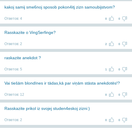
kakoj samij sme6noj sposob pokon4itj zizn samoubijstvom?
Ответов:
4
0
0
Rasskazite o VingSerfinge?
Ответов:
2
2
0
raskazite anekdot ?
Ответов:
5
1
0
Vai tiešām blondīnes ir tādas,kā par viņām stāsta anekdotēs!?
Ответов:
12
0
0
Rasskazite prikol iz svojej studen4eskoj zizni:)
Ответов:
2
0
0