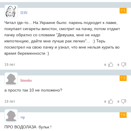
1
D3N
Читал где-то... На Украине было: парень подходит к лавке,
покупает сигареты винстон, смотрит на пачку, потом отдает
пачку обратно со словами "Девушка, мне не надо
импотенцию, дайте мне лучше рак легких"... :) Терь
посмотрел на свою пачку и узнал, что мне нельзя курить во
время беременности :)
19 лет
0
0
5
limonka
а просто так 10 не положено?
19 лет
0
0
6
vip
ПРО ВОДОЛАЗА бульк !