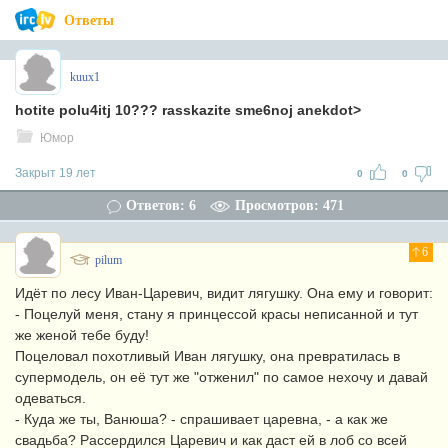
Ответы
kuux1
hotite polu4itj 10??? rasskazite sme6noj anekdot>
Юмор
Закрыт 19 лет
0
0
Ответов: 6
Просмотров: 471
6
pilum
Идёт по лесу Иван-Царевич, видит лягушку. Она ему и говорит:
- Поцелуй меня, стану я принцессой красы неписанной и тут
же женой тебе буду!
Поцеловал похотливый Иван лягушку, она превратилась в
супермодель, он её тут же "отженил" по самое нехочу и давай
одеваться.
- Куда же ты, Ванюша? - спрашивает царевна, - а как же
свадьба? Рассердился Царевич и как даст ей в лоб со всей