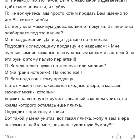
М. (гневно): что это такое, Вы что надо мной издеваетесь?!
Дайте мне перчатки, и я уйду.
П: Не волнуйтесь, мы просто хотим продать Вам именно то
что Вы хотите, чтобы
Вы получили максимум удовольствия от покупки. Вы перчатки
подбираете под это пальто?
М. в раздражении: Да! и идет дальше по отделам.
Подходит к следующему продавцу и с надрывом: - Мне
нужные зимние кожаные с натуральным мехом и застежкой на
эти руки к этому пальто перчатки!!!
П: Вам застежка нужна на кнопочке или молния?
М (на грани истерики): На кнопочке!!!
П: Вам надо вон к тому продавцу…
В этот момент распахиваются входные двери, в магазин
заходит мужик, который
держит на вытянутых руках вырванный с корнем унитаз, по
краям которого осталась еще плитка.
Подходит к прилавку и кричит:
Вот такой у меня унитаз, вот такая плитка, жопу я вам вчера
показывал, дайте мне, наконец, туалетную бумагу!!!!
19 лет
1
0