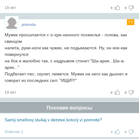
19 лет
0
0
6
princeska
Мужик просыпается с о-хре-ненного похмелья - голова, как
свинцом
налита, руки-ноги как чужие, не подымаются. Ну, он кое-как
повернулся
на бок и жалобно так, с надрывом стонет:"Ша-арик...Ша-а-
арик..."
Подбегает пес, скулит, лижется. Мужик на него как дыхнет и
говорит из последних сил: "ИЩИ!!!"
19 лет
0
0
Похожие вопросы
Samij sme6noj slu4aj v detstve,kotorij vi pomnite?
Ответов:
2
4
0