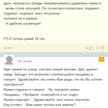
дури, принцесса трижды перевернувшись ударилась оземь и. .
. вновь стала лягушкой. Он посмотрел-посмотрел, подумал-
подумал, подошел, взял лягушонку,
положил ее в карман. . .
- А удобная штукенция!
P.S А теперь давай 10 лат.
19 лет
0
0
6
mocbko
Идет мужик по улице, смотрит новый магазин. Дай, думает,
зайду. Заходит, его встречает улыбающийся продавец и
говорит: Здравствуйте, мы очень Вам рады, что бы Вы хотели
приобрести?
Мужик подумал и говорит: - Ну, перчатки нужны.
Продавец: - Пройдите, пожалуйста в тот отдел.
Мужик подходит: - Здравствуйте, мне нужны перчатки.
Ему в ответ: - Вам какие летние или зимние?