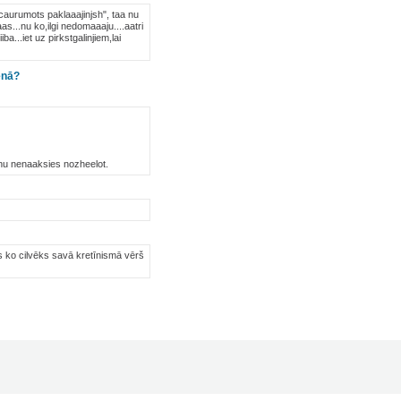
ds "caurumots paklaaajinjsh", taa nu
s...nu ko,ilgi nedomaaaju....aatri
...iet uz pirkstgalinjiem,lai
enā?
sanu nenaaksies nozheelot.
s ko cilvēks savā kretīnismā vērš