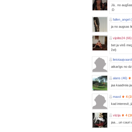
Jā.. no augšas 
:D
fallen_angel 
ja no augsas l
vijolite24 (66)
bet ja vinš megi
žel)
lietotaajvaar
atkarīgs no d
alans (46)
jaa kaadreia ja
maxd
4 (1
kad interesē, j
viizija
4 (1
jaa....un cauri a