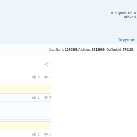
9. augustā 15:10
Aktīvi: 4
По-русски
Jautājumi:
1280368
Atbildes:
8812909
, Dalībnieki:
370183
Ieteikt
0
2
0
1
0
1
0