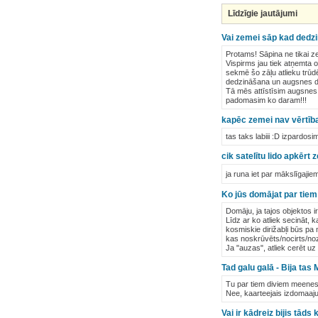
Līdzīgie jautājumi
Vai zemei sāp kad dedzi
Protams! Sāpina ne tikai ze
Vispirms jau tiek atņemta o
sekmē šo zāļu atlieku trū
dedzināšana un augsnes d
Tā mēs attīstīsim augsnes
padomasim ko daram!!!
kapēc zemei nav vērtīb
tas taks labiii :D izpardos
cik satelītu lido apkērt 
ja runa iet par mākslīgaji
Ko jūs domājat par tie
Domāju, ja tajos objektos i
Līdz ar ko atliek secināt, 
kosmiskie dirižabļi būs pa
kas noskrūvēts/nocirts/noz
Ja "auzas", atliek cerēt u
Tad galu galā - Bija tas 
Tu par tiem diviem meene
Nee, kaarteejais izdomaajum
Vai ir kādreiz bijis tād