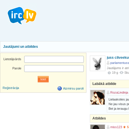
Jautājumi un atbildes
juss cilveeku
Lietotājvārds
parlamentus
Jautājums ir atr
Parole
19 g
Ska
Labākā atbilde
Reģistrācija
Aizmirsu paroli
RozaLindinja 
Lielaakoties ja
Ne jau visus p
Bet ja ieraugu 
Atbildes
miss123
5