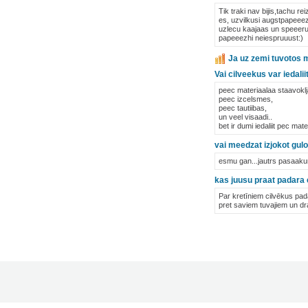
Tik traki nav bijis,tachu rei
es, uzvilkusi augstpapeeezh
uzlecu kaajaas un speeeru n
papeeezhi neiespruuust:)
Ja uz zemi tuvotos m
Vai cilveekus var iedali
peec materiaalaa staavoklj
peec izcelsmes,
peec tautiibas,
un veel visaadi..
bet ir dumi iedaliit pec ma
vai meedzat izjokot gul
esmu gan...jautrs pasaaku
kas juusu praat padara 
Par kretīniem cilvēkus pad
pret saviem tuvajiem un dr