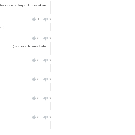
iduklim un no kājām līdz viduklim
1
0
s :)
0
0
............. .(man vina tiešām būtu
0
0
0
0
0
0
0
0