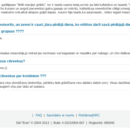
z gadiiijaaas "tiiriiit stacijas griiidu", tur ir taada saana ieeja,uzreiz pa labi kafejniica un taaa
u kurpes un augsti paceeelusi galvu,gaaaju un nokritu, kafejniicaa seeedoshie ciitiigi smeejaa
aakamo soli,atkal attapos guljot lejaaa...kauns bija taads,ka aarpraaats...toties tagad maaciiiba
eteorīts, un zemei ir cauri, jūsu pēdējā diena, ko vēlētos darīt savā pēdējajā di
it grupaas ????
a,
teriaalaa staavoklja,jo nekad jau nezinaas vai bagaatais ar nepaliks par nabago..un sho dalii
osus cilveekus?
ms:))
cilveekus par kretiiniem ???
ara viņu domāšana (iedomība, pārlieku liela gribēšana visu labāko dabūt sev). Visas darbība
augiem viņu par tādu arī padara.
|
FAQ
|
Sazināties ar mums
|
Reklāma@IRC
SIA "Enio" © 2004-2013 | Build: 4.20210904.667 | Reģistrēti: 480046