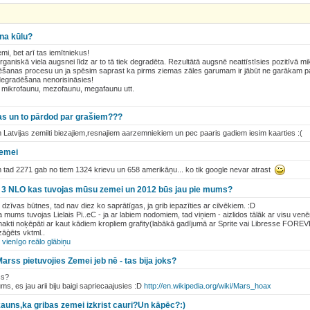
na kūlu?
mi, bet arī tas iemītniekus!
rganiskā viela augsnei līdz ar to tā tiek degradēta. Rezultātā augsnē neattīstīsies pozitīvā 
dēšanas procesu un ja spēsim saprast ka pirms ziemas zāles garumam ir jābūt ne garākam p
egradēšana nenorisināsies!
 mikrofaunu, mezofaunu, megafaunu utt.
as un to pārdod par grašiem???
im Latvijas zemiiti biezajiem,resnajiem aarzemniekiem un pec paaris gadiem iesim kaarties :(
zemei
em tad 2271 gab no tiem 1324 krievu un 658 amerikāņu... ko tik google nevar atrast
m 3 NLO kas tuvojas mūsu zemei un 2012 būs jau pie mums?
r dzīvas būtnes, tad nav diez ko saprātīgas, ja grib iepazīties ar cilvēkiem. :D
ka mums tuvojas Lielais Pi..eC - ja ar labiem nodomiem, tad viņiem - aizlidos tālāk ar visu venē
 nakti noķēpāti ar kaut kādiem kropliem grafity(labākā gadījumā ar Sprite vai Libresse FOREV
āģēts vktml..
z
vienīgo reālo glābiņu
Marss pietuvojies Zemei jeb nē - tas bija joks?
ss?
s, es jau arii biju baigi sapriecaajusies :D
http://en.wikipedia.org/wiki/Mars_hoax
s kauns,ka gribas zemei izkrist cauri?Un kāpēc?:)