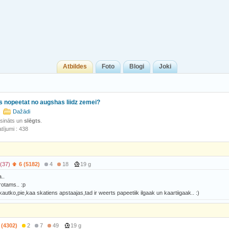
Atbildes
Foto
Blogi
Joki
s nopeetat no augshas liidz zemei?
s
Dažādi
isināts un
slēgts
.
tījumi : 438
(37)
6 (5182)
4
18
19 g
a..
rotams.. :p
kautko,pie,kaa skatiens apstaajas,tad ir weerts papeetiik ilgaak un kaartiigaak.. :)
 (4302)
2
7
49
19 g