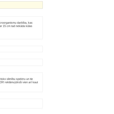
mikroorganismu darbība, kas
ar 15 cm tad nekāda kūlas
risko slimību spektru un tie
ER! reklāmu)droši vien arī kaut