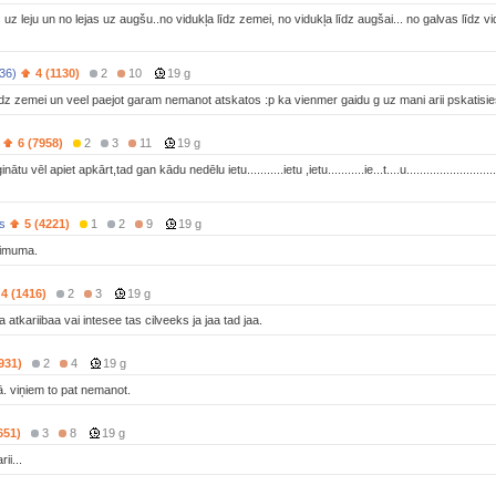
uz leju un no lejas uz augšu..no vidukļa līdz zemei, no vidukļa līdz augšai... no galvas līdz v
(36)
4 (1130)
2
10
19 g
idz zemei un veel paejot garam nemanot atskatos :p ka vienmer gaidu g uz mani arii pskatisie
6 (7958)
2
3
11
19 g
nātu vēl apiet apkārt,tad gan kādu nedēlu ietu...........ietu ,ietu...........ie...t....u...............
ds
5 (4221)
1
2
9
19 g
zimuma.
4 (1416)
2
3
19 g
a atkariibaa vai intesee tas cilveeks ja jaa tad jaa.
931)
2
4
19 g
ā. viņiem to pat nemanot.
651)
3
8
19 g
rii...