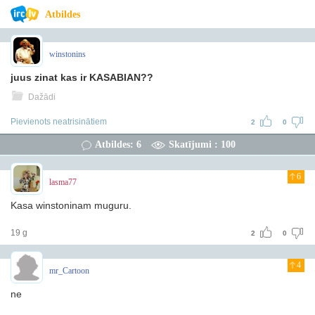
Atbildes
winstonins
juus zinat kas ir KASABIAN??
Dažādi
Pievienots neatrisinātiem
2
0
Atbildes: 6
Skatījumi : 100
6
lasma77
Kasa winstoninam muguru.
19 g
2
0
4
mr_Cartoon
ne