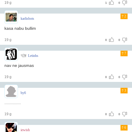
19 g
1
0
2
karlisbots
kasa nabu bullim
19 g
0
0
7
Letinhs
nav ne jausmas
19 g
0
0
3
by6
..............
19 g
0
0
6
iewish