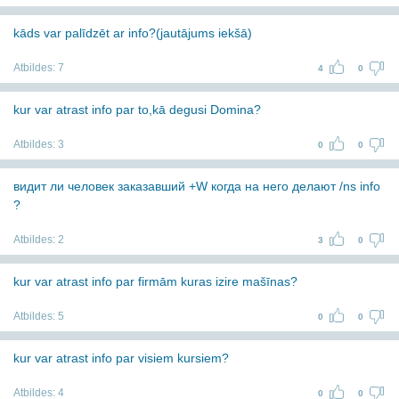
kāds var palīdzēt ar info?(jautājums iekšā)
Atbildes:
7
4
0
kur var atrast info par to,kā degusi Domina?
Atbildes:
3
0
0
видит ли человек заказавший +W когда на него делают /ns info
?
Atbildes:
2
3
0
kur var atrast info par firmām kuras izire mašīnas?
Atbildes:
5
0
0
kur var atrast info par visiem kursiem?
Atbildes:
4
0
0