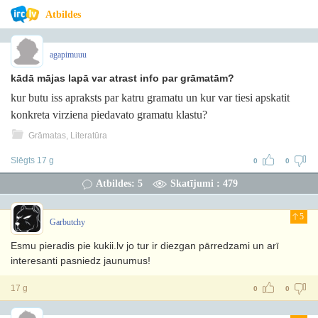
Atbildes
agapimuuu
kādā mājas lapā var atrast info par grāmatām?
kur butu iss apraksts par katru gramatu un kur var tiesi apskatit
konkreta virziena piedavato gramatu klastu?
Grāmatas, Literatūra
Slēgts 17 g
0
0
Atbildes: 5
Skatījumi : 479
5
Garbutchy
Esmu pieradis pie kukii.lv jo tur ir diezgan pārredzami un arī
interesanti pasniedz jaunumus!
17 g
0
0