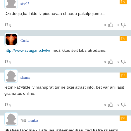
6
sise27
Dzirdeeju,ka Tilde.lv piedaavaa shaadu pakalpojumu...
17 g
0
0
6
Gusiz
http://www.zvaigzne.lv/lv/
mož kkas šeit labs atrodams.
17 g
0
0
3
shenny
letonika@tilde.lv manuprat tur ne tikai atrast info, bet var arii lasit
gramatas online.
17 g
0
0
8
munkss
Skaties Googlē - Latvijas izdevniecības, tad katrā izlaisto