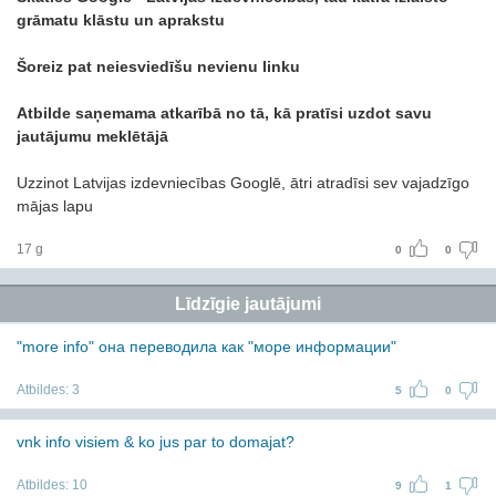
grāmatu klāstu un aprakstu
Šoreiz pat neiesviedīšu nevienu linku
Atbilde saņemama atkarībā no tā, kā pratīsi uzdot savu
jautājumu meklētājā
Uzzinot Latvijas izdevniecības Googlē, ātri atradīsi sev vajadzīgo
mājas lapu
17 g
0
0
Līdzīgie jautājumi
"more info" она переводила как "море информации"
Atbildes:
3
5
0
vnk info visiem & ko jus par to domajat?
Atbildes:
10
9
1