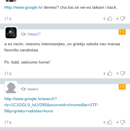
Http://www.google.lv/
derees? cha bai ze vei-es laikam i back..
17 g
0
0
7
Odium77
a es nezin, neesmu intereseejies, un griekju valoda nav manaa
favoriitu sarakstaa.
Ps. kidd, welcome home!
17 g
0
0
8
munkss
http://www.google.lv/search?
rlz=1C1GGLS_lvLV295&sourceid=chrome&ie=UTF-
8&q=grieķu+valodas+kursi
17 g
0
0