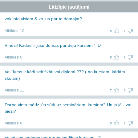
Līdzīgie jautājumi
vnk info visiem & ko jus par to domajat?
Atbildes:
10
9
1
Vīrieši! Kādas ir jūsu domas par deju kursiem? :D
Atbildes:
6
5
0
Vai Jums ir kādi seftifikāti vai diplomi ??? ( no kursiem, kādām
skolām)
Atbildes:
11
7
0
Darba vieta mēdz jūs sūtīt uz semināriem, kursiem? Un ja jā - vai
bieži?
Atbildes:
6
5
0
Vajadzigs padoms par gramatvedibas kursiem...?