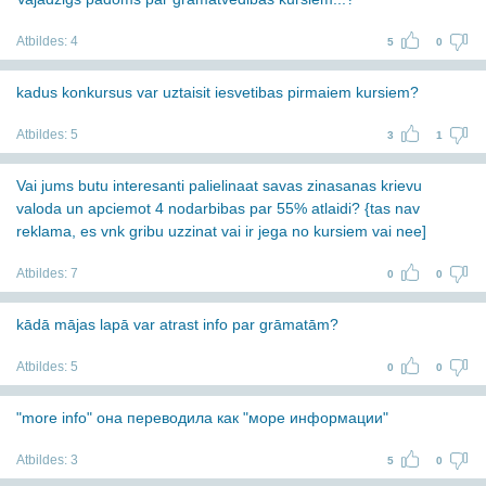
Atbildes:
4
5
0
kadus konkursus var uztaisit iesvetibas pirmaiem kursiem?
Atbildes:
5
3
1
Vai jums butu interesanti palielinaat savas zinasanas krievu
valoda un apciemot 4 nodarbibas par 55% atlaidi? {tas nav
reklama, es vnk gribu uzzinat vai ir jega no kursiem vai nee]
Atbildes:
7
0
0
kādā mājas lapā var atrast info par grāmatām?
Atbildes:
5
0
0
"more info" она переводила как "море информации"
Atbildes:
3
5
0