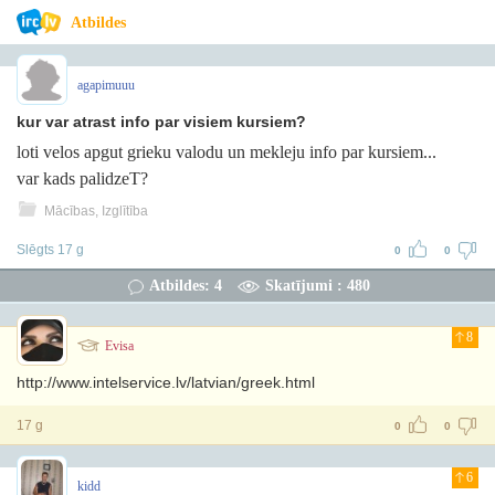
Atbildes
agapimuuu
kur var atrast info par visiem kursiem?
loti velos apgut grieku valodu un mekleju info par kursiem...
var kads palidzeT?
Mācības, Izglītība
Slēgts 17 g
0
0
Atbildes: 4
Skatījumi : 480
8
Evisa
http://www.intelservice.lv/latvian/greek.html
17 g
0
0
6
kidd