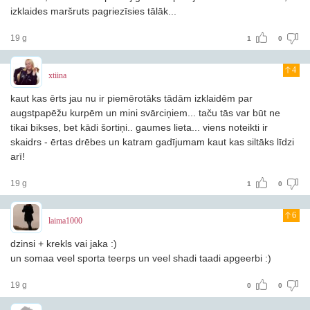
izklaides maršruts pagriezīsies tālāk...
19 g
1
0
4
xtiina
kaut kas ērts jau nu ir piemērotāks tādām izklaidēm par
augstpapēžu kurpēm un mini svārciņiem... taču tās var būt ne
tikai bikses, bet kādi šortiņi.. gaumes lieta... viens noteikti ir
skaidrs - ērtas drēbes un katram gadījumam kaut kas siltāks līdzi
arī!
19 g
1
0
6
laima1000
dzinsi + krekls vai jaka :)
un somaa veel sporta teerps un veel shadi taadi apgeerbi :)
19 g
0
0