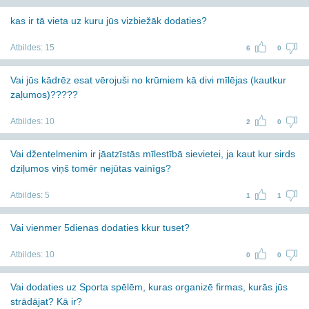
kas ir tā vieta uz kuru jūs vizbiežāk dodaties?
Atbildes:
15
6
0
Vai jūs kādrēz esat vērojuši no krūmiem kā divi mīlējas (kautkur
zaļumos)?????
Atbildes:
10
2
0
Vai džentelmenim ir jāatzīstās mīlestībā sievietei, ja kaut kur sirds
dziļumos viņš tomēr nejūtas vainīgs?
Atbildes:
5
1
1
Vai vienmer 5dienas dodaties kkur tuset?
Atbildes:
10
0
0
Vai dodaties uz Sporta spēlēm, kuras organizē firmas, kurās jūs
strādājat? Kā ir?