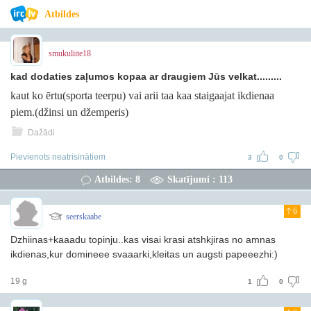
Atbildes
smukuliite18
kad dodaties zaļumos kopaa ar draugiem Jūs velkat.........
kaut ko ērtu(sporta teerpu) vai arii taa kaa staigaajat ikdienaa
piem.(džinsi un džemperis)
Dažādi
Pievienots neatrisinātiem
3
0
Atbildes: 8
Skatījumi : 113
6
seerskaabe
Dzhiinas+kaaadu topinju..kas visai krasi atshkjiras no amnas
ikdienas,kur domineee svaaarki,kleitas un augsti papeeezhi:)
19 g
1
0