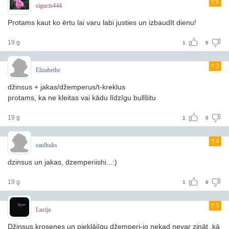
6
sigucis444
Protams kaut ko ērtu lai varu labi justies un izbaudīt dienu!
19 g
1
0
3
Elizabethe
džinsus + jakas/džemperus/t-kreklus
protams, ka ne kleitas vai kādu līdzīgu bullšitu
19 g
1
0
4
saulhuks
dzinsus un jakas, dzemperiishi...:)
19 g
1
0
5
Lucija
Džinsus,krosenes un pieklājīgu džemperi-jo nekad nevar zināt ,kā