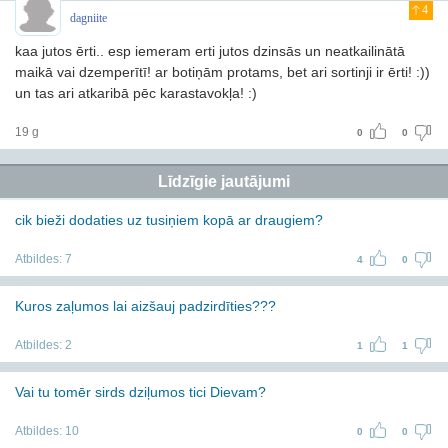
4
dagniite
kaa jutos ērti.. esp iemeram erti jutos dzinsās un neatkailinātā
maikā vai dzemperītī! ar botiņām protams, bet ari sortinji ir ērti! :))
un tas ari atkaribā pēc karastavokļa! :)
19 g
0
0
Līdzīgie jautājumi
cik bieži dodaties uz tusiņiem kopā ar draugiem?
Atbildes:
7
4
0
Kuros zaļumos lai aizšauj padzirdīties???
Atbildes:
2
1
1
Vai tu tomēr sirds dziļumos tici Dievam?
Atbildes:
10
0
0