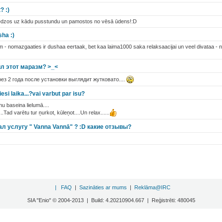
? :)
atslēdzos uz kādu pusstundu un pamostos no vēsā ūdens!:D
sha :)
 - nomazgaaties ir dushaa eertaak, bet kaa laima1000 saka relaksaacijai un veel divataa - not
ил этот маразм? >_<
ез 2 года после установки выглядит жутковато....
esi laika...?vai varbut par isu?
u baseina lielumā....
Tad varētu tur ņurkot, kūleņot....Un relax......
л услугу " Vanna Vannā" ? :D какие отзывы?
|
FAQ
|
Sazināties ar mums
|
Reklāma@IRC
SIA "Enio" © 2004-2013 | Build: 4.20210904.667 | Reģistrēti: 480045