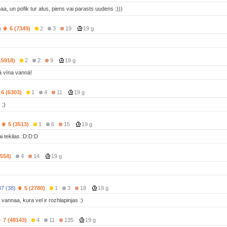
, un pofik tur alus, piens vai parasts uudens :)))
)
6 (7349)
2
3
19
19 g
15918)
2
2
9
19 g
tā vīna vannā!
6 (6303)
1
4
11
19 g
 ;)
5 (3513)
1
6
15
19 g
 tekilas :D:D:D
1554)
4
14
19 g
7 (38)
5 (2780)
1
3
18
19 g
annaa, kura vel ir rozhlapinjas :)
7 (48143)
4
11
135
19 g