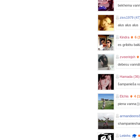
bekhema vannaa
zivs1979 (47
alus alus alus
Kindra
6 (
es gribētu bal
zveerinjsh
debesu vannā!
Hamada (36)
šampanieša vai
Elchis
4 (
piena vanna:))
armandeens8
shampaniesha v
Letinhs