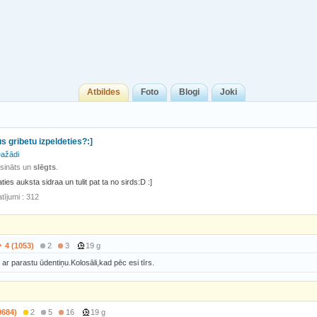
Atbildes
Foto
Blogi
Joki
s gribetu izpeldeties?:]
ažādi
isināts un
slēgts
.
ties auksta sidraa un tulit pat ta no sirds:D :]
tījumi : 312
4 (1053)
2
3
19 g
ar parastu ūdentiņu.Kolosāli,kad pēc esi tīrs.
9684)
2
5
16
19 g