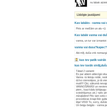
nu labak aizietu
Līdzīgie jautājumi
Kas labāks - vanna vai
Pirts ar meičām un alu =))
Kas labāk vanna vai du
vanna, un tur var izmantot k
vanna vai dusa?kapec?
Abi mīļi, duša vnk nomazgāt
kas tev patīk vairāk
kas tev tuvāk sirdij,du
Tātad 2 varianti:
Es par abiem attiecīgā situā
Vanna -to lietoju retāk, ne
dzīvo stereotipos, jo tā vi
muti!!!! Oki, sākumā nevajag
VANNOŠĀNĀS! un neviens ne
piem., kaut kādu ķirbjaugu
sviedrējumus utt.) +pēc p
mīzaļūdeni!
Pēc tam seko no
procedūras knapi līdz gulta
tēja! VISS! To, sorry, dušā
Un beigu beigās - vanna jau