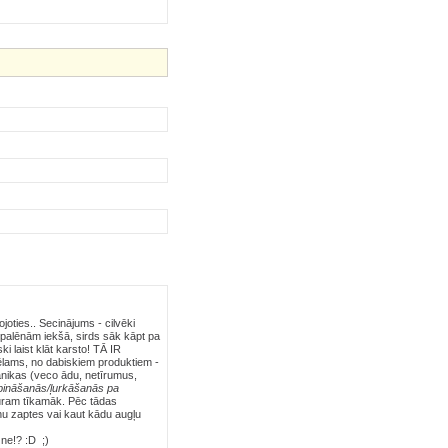
joties.. Secinājums - cilvēki
ot palēnām iekšā, sirds sāk kāpt pa
ki laist klāt karsto! TĀ IR
ēlams, no dabiskiem produktiem -
anikas (veco ādu, netīrumus,
pināšanās/ļurkāšanās pa
kuram tīkamāk. Pēc tādas
eņu zaptes vai kaut kādu augļu
 ne!? :D ;)