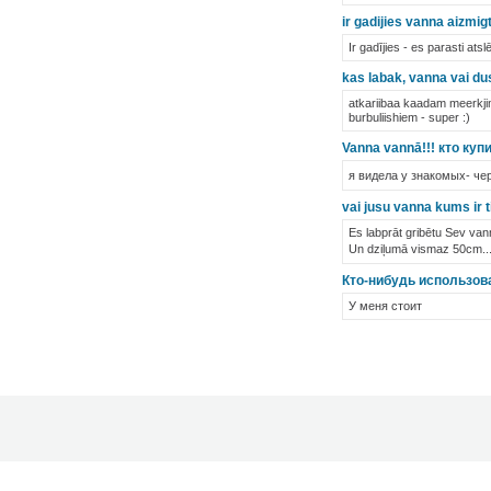
ir gadijies vanna aizmigt
Ir gadījies - es parasti 
kas labak, vanna vai du
atkariibaa kaadam meerkjim
burbuliishiem - super :)
Vanna vannā!!! кто куп
я видела у знакомых- чер
vai jusu vanna kums ir ti
Es labprāt gribētu Sev vann
Un dziļumā vismaz 50cm.....
Кто-нибудь использова
У меня стоит