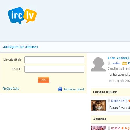
Jautājumi un atbildes
kada vanna ju
Lietotājvārds
zai4iks
D
Jautājums ir atr
Parole
gribu izpluncha
19 g
Ska
Reģistrācija
Aizmirsu paroli
Labākā atbilde
kakis5 (71)
Parastā vannā 
Atbildes
neliete
6 (