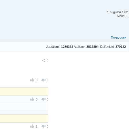
7. augustā 1:02
Aktīvi: 1
По-русски
Jautājumi:
1280363
Atbildes:
8812894
, Dalībnieki:
370182
Ieteikt
0
0
0
0
0
1
0