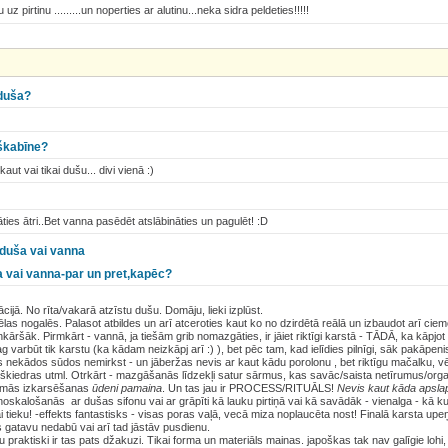
 uz pirtinu .........un noperties ar alutinu...neka sidra peldeties!!!!!
 duša?
škabīne?
aut vai tikai dušu... divi vienā :)
ies ātri..Bet vanna pasēdēt atslābināties un pagulēt! :D
 duša vai vanna
ša vai vanna-par un pret,kapēc?
cijā. No rīta/vakarā atzīstu dušu. Domāju, lieki izplūst.
dēlas nogalēs. Palasot atbildes un arī atceroties kaut ko no dzirdētā reālā un izbaudot arī ciemo
enkāršāk. Pirmkārt - vannā, ja tiešām grib nomazgāties, ir jāiet riktīgi karstā - TĀDĀ, ka kāpj
 varbūt tik karstu (ka kādam neizkāpj arī :) ), bet pēc tam, kad ielīdies pilnīgi, sāk pakāpenis
kādos sūdos nemirkst - un jāberžas nevis ar kaut kādu porolonu , bet riktīgu mačalku, v
 škiedras utml. Otrkārt - mazgāšanās līdzekļi satur sārmus, kas savāc/saista netīrumus/org
irmās izkarsēšanas
ūdeni pamaina
. Un tas jau ir PROCESS/RITUĀLS!
Nevis kaut kāda apsla
skalošanās ar dušas sifonu vai ar grāpīti kā lauku pirtiņā vai kā savādāk - vienalga - kā 
i tieku! -effekts fantastisks - visas poras vaļā, vecā miza noplaucēta nost! Finalā karsta up
s gatavu nedabū vai arī tad jāstāv pusdienu.
 praktiski ir tas pats džakuzi. Tikai forma un materiāls mainas. japoškas tak nav galīgie lohi,