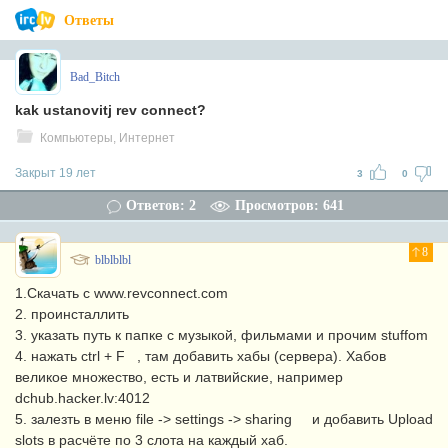
Ответы
Bad_Bitch
kak ustanovitj rev connect?
Компьютеры, Интернет
Закрыт 19 лет
3
0
Ответов: 2
Просмотров: 641
8
blblblbl
1.Скачать с www.revconnect.com
2. проинсталлить
3. указать путь к папке с музыкой, фильмами и прочим stuffom
4. нажать ctrl + F , там добавить хабы (сервера). Хабов
великое множество, есть и латвийские, например
dchub.hacker.lv:4012
5. залезть в меню file -> settings -> sharing и добавить Upload
slots в расчёте по 3 слота на каждый хаб.