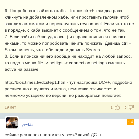
6. Попробовать зайти на хабы. Тот же ctrl+F там два раза
кликнуть на добавленном хабе, или проставить галочки чтоб
заходил автоматом и перезапустить revconnect. Если что-то не
в порядке, с хаба выкинет с сообщением о том, что не так.
7. Если зайти всё же удалось :) и справа появился список с
никами, то можно попробовать чёнить поискать. Давишь ctrl +
S там пишешь, что тебе надо и давишь Search.
8. Если в поиске ничего вообще не находит, на любой запрос,
то надо в меню file -> settigs -> connection settings сменить
active на passive
http://bios.times.lv/dcstep1.htm - тут настройка DC++, подробно
расписанно о пунктах и меню, немножко отличается и
немножко устарело по версии, но разобраться помогает.
19 лет
1
0
4
pawkin
сейчас рев конект портится у всех// качай ДС++