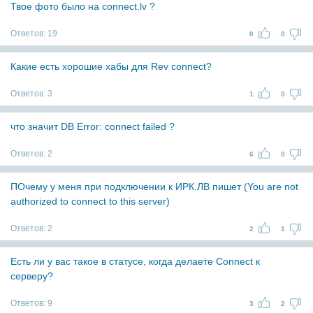
Твое фото было на connect.lv ?
Ответов:
19
0
0
Какие есть хорошие хабы для Rev connect?
Ответов:
3
1
0
что значит DB Error: connect failed ?
Ответов:
2
6
0
ПОчему у меня при подключении к ИРК.ЛВ пишет (You are not
authorized to connect to this server)
Ответов:
2
2
1
Есть ли у вас такое в статусе, когда делаете Connect к
серверу?
Ответов:
9
3
2