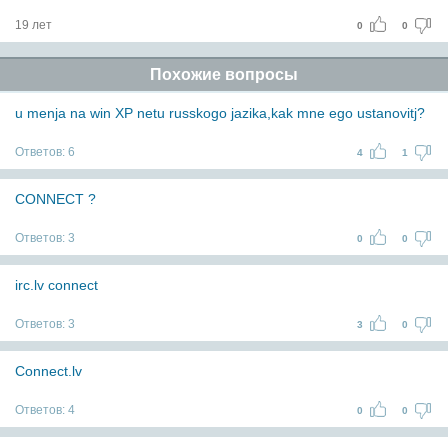
19 лет
0
0
Похожие вопросы
u menja na win XP netu russkogo jazika,kak mne ego ustanovitj?
Ответов:
6
4
1
CONNECT ?
Ответов:
3
0
0
irc.lv connect
Ответов:
3
3
0
Connect.lv
Ответов:
4
0
0