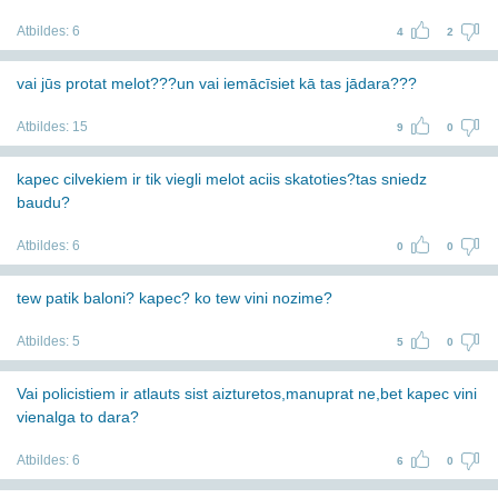
Atbildes:
6
4
2
vai jūs protat melot???un vai iemācīsiet kā tas jādara???
Atbildes:
15
9
0
kapec cilvekiem ir tik viegli melot aciis skatoties?tas sniedz
baudu?
Atbildes:
6
0
0
tew patik baloni? kapec? ko tew vini nozime?
Atbildes:
5
5
0
Vai policistiem ir atlauts sist aizturetos,manuprat ne,bet kapec vini
vienalga to dara?
Atbildes:
6
6
0