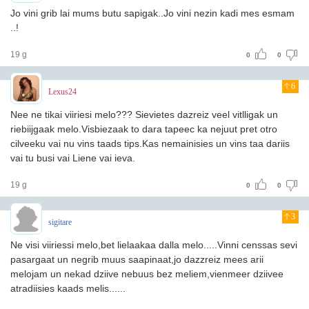
Jo vini grib lai mums butu sapigak..Jo vini nezin kadi mes esmam
..!
19 g
0
0
6
Lexus24
Nee ne tikai viiriesi melo??? Sievietes dazreiz veel vitlligak un
riebiijgaak melo.Visbiezaak to dara tapeec ka nejuut pret otro
cilveeku vai nu vins taads tips.Kas nemainisies un vins taa dariis
vai tu busi vai Liene vai ieva.
19 g
0
0
3
sigitare
Ne visi viiriessi melo,bet lielaakaa dalla melo.....Vinni censsas sevi
pasargaat un negrib muus saapinaat,jo dazzreiz mees arii
melojam un nekad dziive nebuus bez meliem,vienmeer dziivee
atradiisies kaads melis......