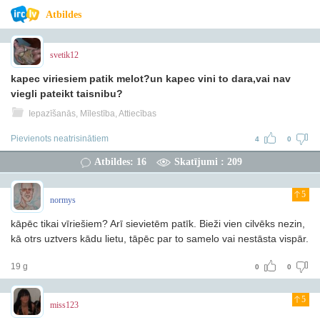
Atbildes
svetik12
kapec viriesiem patik melot?un kapec vini to dara,vai nav
viegli pateikt taisnibu?
Iepazīšanās, Mīlestība, Attiecības
Pievienots neatrisinātiem
4
0
Atbildes: 16
Skatījumi : 209
5
normys
kāpēc tikai vīriešiem? Arī sievietēm patīk. Bieži vien cilvēks nezin,
kā otrs uztvers kādu lietu, tāpēc par to samelo vai nestāsta vispār.
19 g
0
0
5
miss123