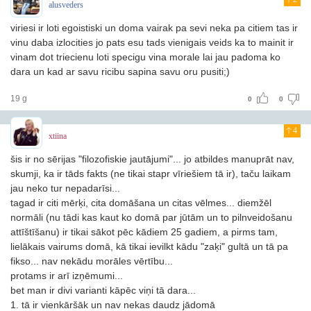
alusveders
viriesi ir loti egoistiski un doma vairak pa sevi neka pa citiem tas ir
vinu daba izlocities jo pats esu tads vienigais veids ka to mainit ir
vinam dot triecienu loti specigu vina morale lai jau padoma ko
dara un kad ar savu ricibu sapina savu oru pusiti;)
19 g
0
0
4
xtiina
šis ir no sērijas "filozofiskie jautājumi"... jo atbildes manuprāt nav,
skumji, ka ir tāds fakts (ne tikai stapr vīriešiem tā ir), taču laikam
jau neko tur nepadarīsi...
tagad ir citi mērķi, cita domāšana un citas vēlmes... diemžēl
normāli (nu tādi kas kaut ko domā par jūtām un to pilnveidošanu
attīštīšanu) ir tikai sākot pēc kādiem 25 gadiem, a pirms tam,
lielākais vairums domā, kā tikai ievilkt kādu "zaķi" gultā un tā pa
fikso... nav nekādu morāles vērtību...
protams ir arī izņēmumi...
bet man ir divi varianti kāpēc viņi tā dara...
1. tā ir vienkāršāk un nav nekas daudz jādomā