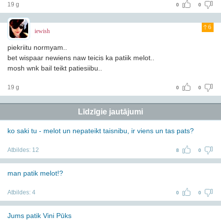
19 g
0
0
6
iewish
piekriitu normyam..
bet wispaar newiens naw teicis ka patiik melot..
mosh wnk bail teikt patiesiibu..
19 g
0
0
Līdzīgie jautājumi
ko saki tu - melot un nepateikt taisnibu, ir viens un tas pats?
Atbildes:
12
8
0
man patik melot!?
Atbildes:
4
0
0
Jums patik Vini Pūks