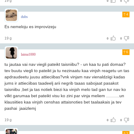
19 g
0
0
4
dubs
Es nemeloju es improvizeju
19 g
0
0
6
laima1000
tu jautaa vai nav viegli pateikt taisniibu? - un kaa tu pati domaa?
tev buutu viegli to pateikt ja tu nezinaatu kaa vinjsh reagetu un tas
apdraudeetu juusu attieciibas?vnk vinjam nav vienaldziigi kadas
jums ir attieciibas taadeelj arii negrib taaas sabojaat pasakot
taisniibu ,bet ja tas notiek biezi ka vinjsh melo tad gan tur nav ko
vilkt garumaa bet pateikt visu ko zini par vinja meliem ...........un
klausiities kaa vinjsh censhas attaisnoties bet taalaakais ja tev
pashai jaaizlemj
19 g
0
0
2