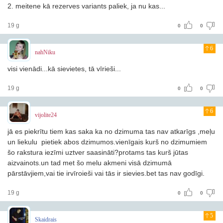
2. meitene kā rezerves variants paliek, ja nu kas...
19 g
0
0
6
nahNiku
visi vienādi...kā sievietes, tā vīrieši...
19 g
0
0
6
vijolite24
jā es piekrītu tiem kas saka ka no dzimuma tas nav atkarīgs ,meļu
un liekulu pietiek abos dzimumos.vienīgais kurš no dzimumiem
šo rakstura iezīmi uztver saasināti?protams tas kurš jūtas
aizvainots.un tad met šo melu akmeni visā dzimumā
pārstāvjiem,vai tie irvīroieši vai tās ir sievies.bet tas nav godīgi.
19 g
0
0
5
Skaidrais