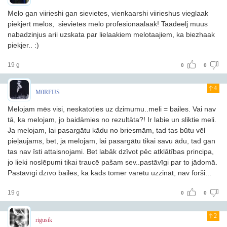
Melo gan viirieshi gan sievietes, vienkaarshi viirieshus vieglaak
piekjert melos, sievietes melo profesionaalaak! Taadeelj muus
nabadzinjus arii uzskata par lielaakiem melotaajiem, ka biezhaak
piekjer.. :)
19 g
0
0
4
M0RFIJS
Melojam mēs visi, neskatoties uz dzimumu..meli = bailes. Vai nav
tā, ka melojam, jo baidāmies no rezultāta?! Ir labie un sliktie meli.
Ja melojam, lai pasargātu kādu no briesmām, tad tas būtu vēl
pieļaujams, bet, ja melojam, lai pasargātu tikai savu ādu, tad gan
tas nav īsti attaisnojami. Bet labāk dzīvot pēc atklātības principa,
jo lieki noslēpumi tikai traucē pašam sev..pastāvīgi par to jādomā.
Pastāvīgi dzīvo bailēs, ka kāds tomēr varētu uzzināt, nav forši...
19 g
0
0
2
rigusik