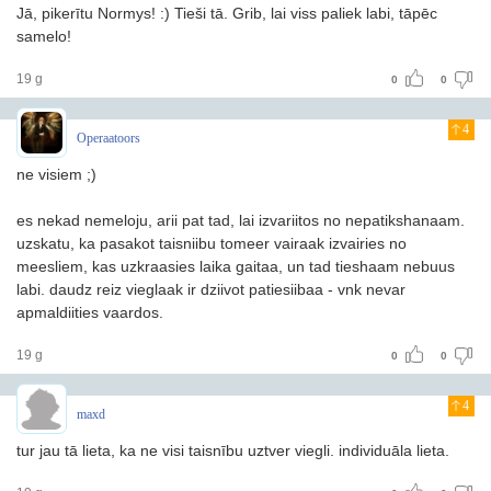
Jā, pikerītu Normys! :) Tieši tā. Grib, lai viss paliek labi, tāpēc
samelo!
19 g
0
0
4
Operaatoors
ne visiem ;)
es nekad nemeloju, arii pat tad, lai izvariitos no nepatikshanaam.
uzskatu, ka pasakot taisniibu tomeer vairaak izvairies no
meesliem, kas uzkraasies laika gaitaa, un tad tieshaam nebuus
labi. daudz reiz vieglaak ir dziivot patiesiibaa - vnk nevar
apmaldiities vaardos.
19 g
0
0
4
maxd
tur jau tā lieta, ka ne visi taisnību uztver viegli. individuāla lieta.