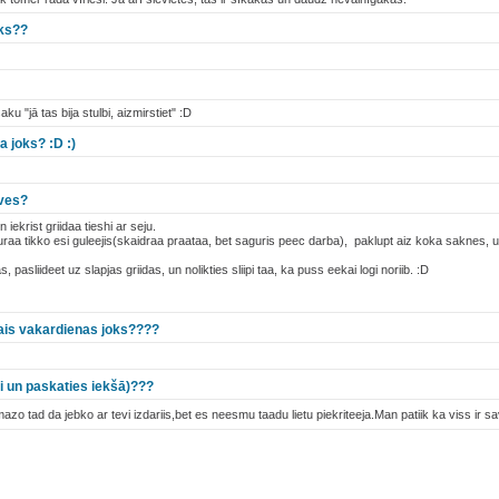
oks??
u "jā tas bija stulbi, aizmirstiet" :D
a joks? :D :)
ives?
n iekrist griidaa tieshi ar seju.
raa tikko esi guleejis(skaidraa praataa, bet saguris peec darba), paklupt aiz koka saknes, un
 pasliideet uz slapjas griidas, un nolikties sliipi taa, ka puss eekai logi noriib. :D
kais vakardienas joks????
īdi un paskaties iekšā)???
mazo tad da jebko ar tevi izdariis,bet es neesmu taadu lietu piekriteeja.Man patiik ka viss ir 