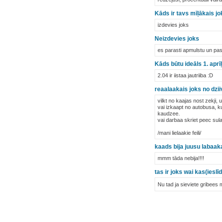
Kāds ir tavs mīļākais j
izdevies joks
Neizdevies joks
es parasti apmulstu un pasak
Kāds būtu ideāls 1. aprīļ
2.04 ir iistaa jautriiba :D
reaalaakais joks no dzi
vilkt no kaajas nost zekji, u
vai izkaapt no autobusa, ku
kaudzee.
vai darbaa skriet peec sulas,
/mani lielaakie feili/
kaads bija juusu labaa
mmm tāda nebija!!!!
tas ir joks wai kas(iesl
Nu tad ja sieviete gribees 