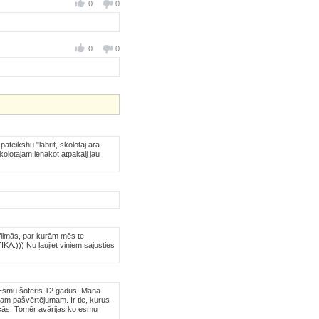
0
0
0
0
pateikshu "labrit, skolotaj ara
kolotajam ienakot atpakalj jau
s filmās, par kurām mēs te
KA:))) Nu ļaujiet viņiem sajusties
ki. Esmu šoferis 12 gadus. Mana
savam pašvērtējumam. Ir tie, kurus
iecās. Tomēr avārijas ko esmu