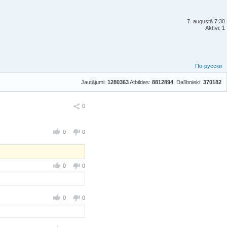
7. augustā 7:30
Aktīvi: 1
По-русски
Jautājumi:
1280363
Atbildes:
8812894
, Dalībnieki:
370182
Ieteikt
0
0
0
0
0
0
0