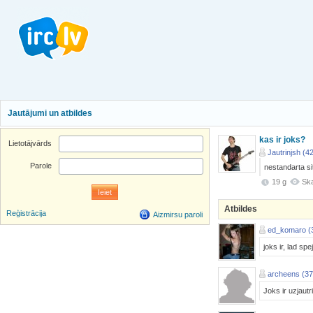
Jautājumi un atbildes
kas ir joks?
Lietotājvārds
Jautrinjsh (4
Parole
nestandarta sit
19 g
Ska
Atbildes
Reģistrācija
Aizmirsu paroli
ed_komaro (
joks ir, lad sp
archeens (37
Joks ir uzjaut