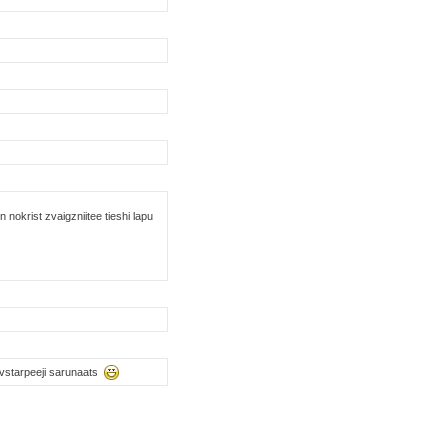
 nokrist zvaigzniitee tieshi lapu
savstarpeeji sarunaats