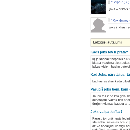
^SnipeR (38)
joks = prikols 
^Roxy|away 
joks ir kkas re
Līdzīgie jautājumi
Kāds joks tev ir prātā?
uij ja shonakt nepaliks slik
kkada mashina piebraukusi 
laikus visiem bushu pateicis
Kad Joks, pārstāj par t
kad tas aizskar kāda cilvēk
Parupjš joks tiem, kam 
Jā, nu tas ir no lētā gala s
debatējam ,vairāk tiek attē
ērgļiem vismaz baudot ar a
Joks vai patiesība?
Parasti to runā nepārliecinā
statistika, sievietes brauc 
dzīve apdalījusi un viņu ne
redzējusi, procentuāli vair