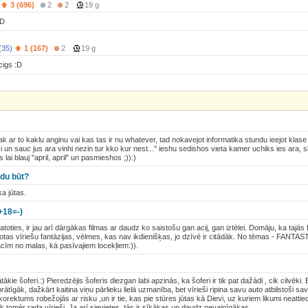
3 (696)
2
2
19 g
:D
(35)
1 (167)
2
19 g
cigs :D
tak ar to kaklu anginu vai kas tas ir nu whatever, tad nokavejot informatika stundu ieejot klase 
un sauc jus ara vinhi nezin tur kko kur nest..." ieshu sedishos vieta kamer uchiks ies ara, s
 lai blauj "april, april" un pasmieshos ;)):)
ādu būt?
a jūtas.
+18=-)
katoties, ir jau arī dārgākas filmas ar daudz ko saistošu gan acij, gan iztēlei. Domāju, ka tajā
lotas vīriešu fantāzijas, vēlmes, kas nav ikdienišķas, jo dzīvē ir citādāk. No tēmas - FANTASTI
cīm no malas, kā pasīvajiem locekļiem:)).
tākie šoferi.:) Pieredzējis šoferis diezgan labi apzinās, ka šoferi ir tik pat dažādi , cik cilvē
prātīgāk, dažkārt kaitina viņu pārlieku lielā uzmanība, bet vīrieši ripina savu auto atbilstoši 
korektums robežojās ar risku ,un ir tie, kas pie stūres jūtas kā Dievi, uz kuriem likumi neatt
āk tomēr rada vīrieši. Ja arī sievietes, tās ir sīkākas un daudz nevainīgākas.