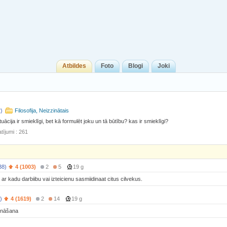
Atbildes
Foto
Blogi
Joki
2)
Filosofija, Neizzinātais
uācija ir smieklīgi, bet kā formulēt joku un tā būtību? kas ir smieklīgi?
tījumi : 261
38)
4 (1003)
2
5
19 g
ej ar kadu darbiibu vai izteicienu sasmiidinaat citus cilvekus.
)
4 (1619)
2
14
19 g
rināšana