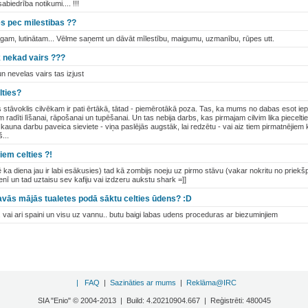
abiedrība notikumi.... !!!
es pec milestibas ??
gam, lutinātam... Vēlme saņemt un dāvāt mīlestību, maigumu, uzmanību, rūpes utt.
k nekad vairs ???
n nevelas vairs tas izjust
lties?
s stāvoklis cilvēkam ir pati ērtākā, tātad - piemērotākā poza. Tas, ka mums no dabas esot iep
adīti līšanai, rāpošanai un tupēšanai. Un tas nebija darbs, kas pirmajam cilvim lika pieceltie
 kauna darbu paveica sieviete - viņa paslējās augstāk, lai redzētu - vai aiz tiem pirmatnēji
š...
iem celties ?!
 ka diena jau ir labi esākusies) tad kā zombijs noeju uz pirmo stāvu (vakar nokritu no prie
nī un tad uztaisu sev kafiju vai izdzeru aukstu shark =]]
 Tavās mājās tualetes podā sāktu celties ūdens? :D
i.. vai ari spaini un visu uz vannu.. butu baigi labas udens proceduras ar biezuminjiem
|
FAQ
|
Sazināties ar mums
|
Reklāma@IRC
SIA "Enio" © 2004-2013 | Build: 4.20210904.667 | Reģistrēti: 480045