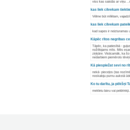
viss kas saistās ar viņu ...s
kas liek cilvekam tiekti
Vēlme būt mīlētam, vajadzī
kas liek cilvekam patei
kad sapes ir neizturamas u
Kāpēc rītos negribas ce
Tāpēc, ka patiesībā - guļu
nožēlojams mīts. Mēs esam r
ziņķāre. Visticamāk, ka šo
nedarbiem piemērots tēviņ
Kā piespiežat sevi no rīt
nekā- pieceļos (tas nozīmē
noskaloju purnu aukstā ūde
Ko tu darītu, ja pēkšņi
mekletu laivu vai peldrinkj