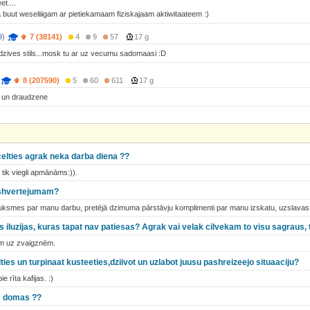
t....
ja buut weseliiigam ar pietiekamaam fiziskajaam aktiwitaateem :)
9)
7 (38141)
4
9
57
17 g
dzives stils...mosk tu ar uz vecumu sadomaasi :D
8 (207590)
5
60
611
17 g
 un draudzene
celties agrak neka darba diena ??
 tik viegli apmānāms:)).
pashvertejumam?
sauksmes par manu darbu, pretējā dzimuma pārstāvju komplimenti par manu izskatu, uzslavas 
 iluzijas, kuras tapat nav patiesas? Agrak vai velak cilvekam to visu sagraus, t
m uz zvaigznēm.
elties un turpinaat kusteeties,dziivot un uzlabot juusu pashreizeejo situaaciju?
 rīta kafijas. :)
am domas ??