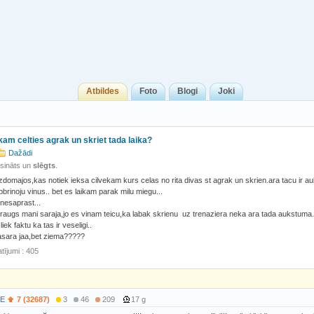
Atbildes
Foto
Blogi
Joki
ekam celties agrak un skriet tada laika?
Dažādi
isināts un
slēgts
.
izdomajos,kas notiek ieksa cilvekam kurs celas no rita divas st agrak un skrien.ara tacu ir auks
pbrinoju vinus.. bet es laikam parak milu miegu...
nesaprast...
raugs mani saraja,jo es vinam teicu,ka labak skrienu uz trenaziera neka ara tada aukstuma.
iek faktu ka tas ir veseligi..
asara jaa,bet ziema?????
tījumi : 405
E
7 (32687)
3
46
209
17 g