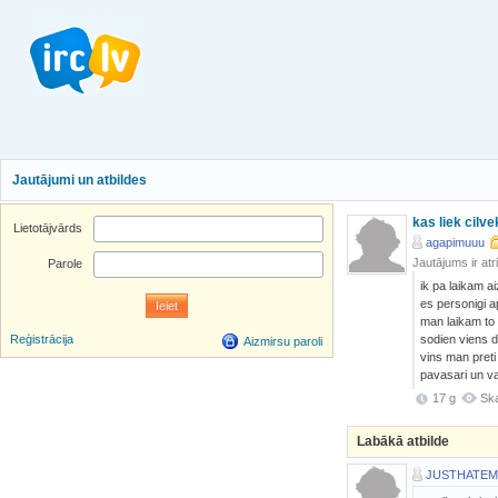
Jautājumi un atbildes
kas liek cilv
Lietotājvārds
agapimuuu
Jautājums ir atr
Parole
ik pa laikam a
es personigi a
man laikam to 
sodien viens d
Reģistrācija
Aizmirsu paroli
vins man preti l
pavasari un v
17 g
Ska
Labākā atbilde
JUSTHATEM