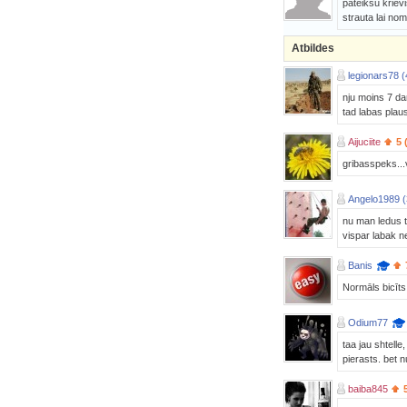
pateiksu krievi
strauta lai no
Atbildes
legionars78 (
nju moins 7 da
tad labas plau
Aijuciite
5 
gribasspeks...
Angelo1989 (
nu man ledus t
vispar labak ne
Banis
Normāls bicīts
Odium77
taa jau shtelle
pierasts. bet n
baiba845