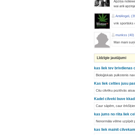
Apziņa notiewee
wai ariii apzin
AntiAngeL (3
vnk sportisks 
munkss (40)
Man mani suņi
Līdzīgie jautājumi
kas liek tev brivdienas 
Bioloģiskais pulkstenis nav
Kas liek celties jusu 
Citu cilvēku pozitīvās at
Kadel cilveki buve kkads
Caur sāpēm, caur ērkšķie
kas jums no riita liek c
Nenormāla vēlme uzpīpēt pie
kas liek mainit cilvek