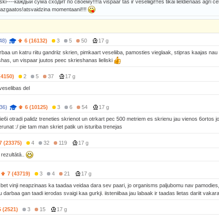
ski----каждый сума сходит по своему!!!!a vispaar tas ir veseliigi!!!es tikai lieldienaas agri celo
mazgaatos!atsvaidzina momentaani!!!!
48)
6 (16132)
3
5
50
17 g
rbaa un katru riitu gandriiz skrien, pimkaart veseliiba, pamosties vieglaak, stipras kaajas nau
shas, un vispaar juutos peec skrieshanas lieliski
(4150)
2
5
37
17 g
veselibas del
36)
6 (10125)
3
6
54
17 g
ie6i otradi palidz treneties skrienot un otrkart pec 500 metriem es skrienu jau vienos 6ortos 
runat :/ pie tam man skriet patik un isturiba trenejas
7 (23375)
4
32
119
17 g
 rezultātā..
7 (43719)
3
4
21
17 g
, bet vinji neapzinaas ka taadaa veidaa dara sev paari, jo organisms paljubomu nav pamodies, la
u darbaa gan taadi ierodas svaigi kaa gurkji. iisteniibaa jau labaak ir taadas lietas dariit vaka
5 (2521)
3
15
17 g