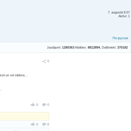
7. augustā 8:07
Aktīvi: 1
По-русски
Jautājumi:
1280363
Atbildes:
8812894
, Dalībnieki:
370182
Ieteikt
0
ti un vel slidens...
..
0
0
0
0