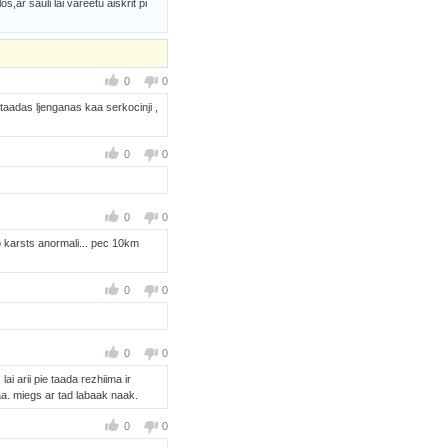
s,ar sauli lai vareetu aiskrit pi
0
0
 taadas ljenganas kaa serkocinji ,
0
0
0
0
jo karsts anormali... pec 10km
0
0
0
0
i arii pie taada rezhiima ir
raa. miegs ar tad labaak naak.
0
0