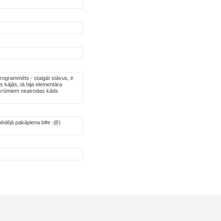
rogrammēts - staigāt stāvus, ir
s kājās, tā bija elementāra
em krūmiem neatrodas kāds
kšpēdējā pakāpiena b#e :@)