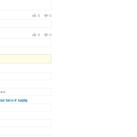
0
0
0
0
u.c.
as tacu ir sapig