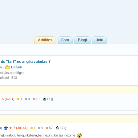
Atbildes
Foto
Blogi
Joki
ds "fart" no anglju valodas ?
37)
Dažādi
isināts un
slēgts
.
tījumi : 513
5 (4201)
1
4
19
17 g
9)
7 (38141)
4
9
57
17 g
nglu valodu lietoju ikdiena,bet nezinu ko tas nozime