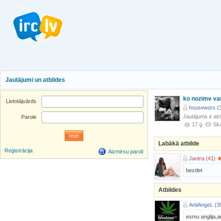
Jautājumi un atbildes
ko nozime var
Lietotājvārds
houseworx (
Jautājums ir atr
Parole
17 g
Ska
Labākā atbilde
Reģistrācija
Aizmirsu paroli
Jantra (41)
bezdet
Atbildes
AntiAngeL (3
esmu anglija,a