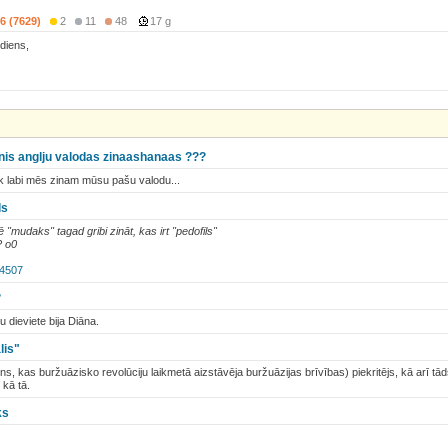
6 (7629)
2
11
48
17 g
rdiens,
imenis anglju valodas zinaashanaas ???
 labi mēs zinam mūsu pašu valodu...
ls
ē "mudaks" tagad gribi zināt, kas irt "pedofils"
? o0
34507
?
dieviete bija Diāna.
lis"
iens, kas buržuāzisko revolūciju laikmetā aizstāvēja buržuāzijas brīvības) piekritējs, kā arī tā
 kā tā.
ks