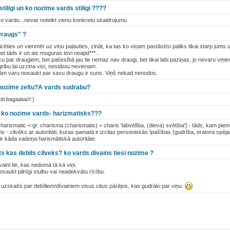
stiligi un ko nozime vards stiligi ????
o vardu...nevar noteikt vienu konkretu skaidrojumu
Draugs" ?
ties un vienmēr uz viņu paļauties, zināt, ka tas ko viņam pastāstīsi paliks tikai starp jums u
t tāds ir un aiz muguras tevi neapd***...
cu par draugiem, bet patīesībā jau tie nemaz nav draugi, bet tikai labi paziņas, jo nevaru viņie
gribu lai uzzina visi, nestāstu nevienam.
šām varu nosaukt par savu draugu ir suns. Viņš nekad nenodos.
nozime zeltu?A vards sudrabu?
oti bagaata///:)
u ko nozime vards- harizmatisks???
. charismatic < gr. charisma (charismatis) < charis 'labvēlība, (dieva) svētība'] - tāds, kam pie
is - cilvēks ar autoritāti, kuras pamatā ir izcilas personiskās īpašības (gudrība, oratora spēj
ir kāda vadoņa harismātiskā autoritāte.
ats kas debils cilveks? ko vards divains tiesi nozime ?
aini tie, kas nedomā tā kā viņi.
osaukt pilnīgi stulbu vai neadekvātu rīcību.
t uzskatīs par debīliem/dīvainiem visus citus pārējos, kas gudrāki par viņu