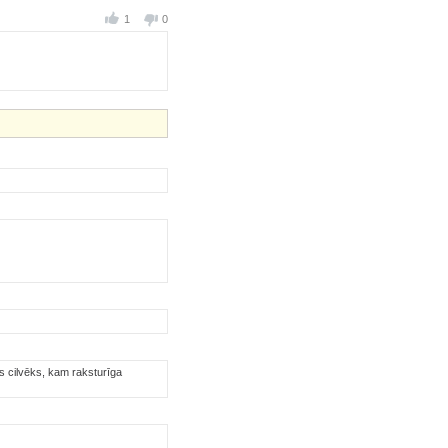
1
0
ds cilvēks, kam raksturīga