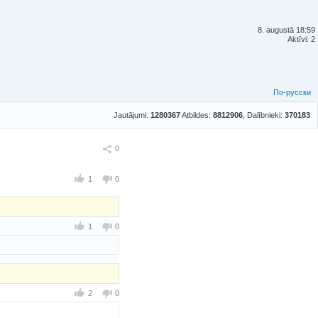
8. augustā 18:59
Aktīvi: 2
По-русски
Jautājumi:
1280367
Atbildes:
8812906
, Dalībnieki:
370183
Ieteikt
0
1
0
1
0
2
0