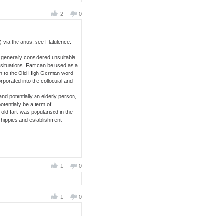
2
0
us) via the anus, see Flatulence.
 generally considered unsuitable
situations. Fart can be used as a
akin to the Old High German word
porated into the colloquial and
 and potentially an elderly person,
otentially be a term of
ld fart' was popularised in the
e hippies and establishment
1
0
1
0