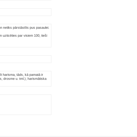
n netiks pārstāstīts pus pasaulei.
m uzticēties par visiem 100, tieši
mīt harisma, tāds, kā pamatā ir
as, drosme u. tml.); harismātiska