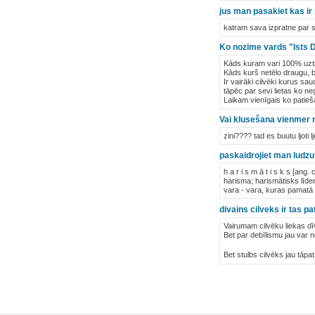
jus man pasakiet kas ir 
katram sava izpratne par s
Ko nozime vards "Ists 
Kāds kuram vari 100% uzticē
Kāds kurš netēlo draugu, be
Ir vairāki cilvēki kurus sau
tāpēc par sevi lietas ko ne
Laikam vienīgais ko patie
Vai klusešana vienmer 
zini???? tad es buutu ljoti lj
paskaidrojiet man ludz
h a r i s m ā t i s k s [ang
harisma; harismātisks līder
vara - vara, kuras pamatā 
divains cilveks ir tas p
Vairumam cilvēku liekas dīv
Bet par debīlismu jau var n
Bet stulbs cilvēks jau tāpa