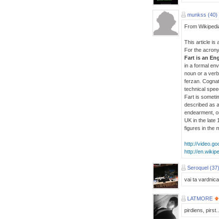
munkss (40)
From Wikipedia
This article is
For the acron
Fart is an En
in a formal en
noun or a verb
ferzan. Cognat
technical spee
Fart is sometim
described as an
endearment, or
UK in the late
figures in the 
http://video.
http://en.wikip
Seroquel (37
vai ta vardni
LATMORE
pirdiens, pirst..