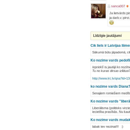
sanca007
Ja lietvārds:pi
ja darb.v.:pirst.
Līdzīgie jautājumi
Cik liels ir Latvijaa li
Sākumā būtu jāpadomā, cik
Ko nozime vards pedofi
Iepriekš tu jautāji ko nozīm
Tu no kuras dirsas izlīdusi
http://www.irc.lv/qna?id=1
ko nozime vards Diana
Senajiem romiešiem medību 
Ko nozime vards "liberā
Liberālisma (politisks virz
iecietība prasībās. Nu kaut
Ko nozime vards muda
labak tev nezinat!!! :)