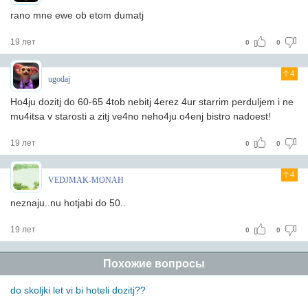
rano mne ewe ob etom dumatj
19 лет
0
0
4
ugodaj
Ho4ju dozitj do 60-65 4tob nebitj 4erez 4ur starrim perduljem i ne
mu4itsa v starosti a zitj ve4no neho4ju o4enj bistro nadoest!
19 лет
0
0
4
VEDJMAK-MONAH
neznaju..nu hotjabi do 50..
19 лет
0
0
Похожие вопросы
do skoljki let vi bi hoteli dozitj??