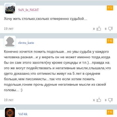
5
SuN_In_NiGhT
Хочу жить столько,сколько отмеренно судьбой...
19 лет
0
0
6
electra_karin
Конечно хочется пожить подольше...но увы судьба у каждого
человека разная...и у мереть он не может именно тогда,когда
бы он сам этого захотел(ну кроме суициды и т.п.)...правда на
это же могут подействовать и негативные мысли,слышала,что
гдето доказано,что оптимисты живут на 5 лет в среднем
больше,чем писсимисты...так что если хотим пожить
подольше,гоним прочь дурные негативные мысли из своей
головы... :)
19 лет
0
0
6
VoF4ik