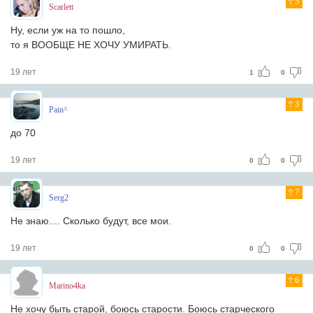
5
Scarlett
Ну, если уж на то пошло,
то я ВООБЩЕ НЕ ХОЧУ УМИРАТЬ.
19 лет
1
0
3
Pain^
до 70
19 лет
0
0
7
Serg2
Не знаю.... Сколько будут, все мои.
19 лет
0
0
6
Marino4ka
Не хочу быть старой, боюсь старости. Боюсь старческого