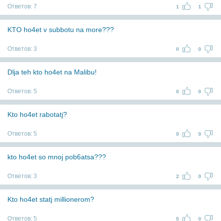
Ответов:
7
1
1
KTO ho4et v subbotu na more???
Ответов:
3
0
0
Dlja teh kto ho4et na Malibu!
Ответов:
5
0
0
Kto ho4et rabotatj?
Ответов:
5
0
0
kto ho4et so mnoj pob6atsa???
Ответов:
3
2
0
Kto ho4et statj millionerom?
Ответов:
5
0
0