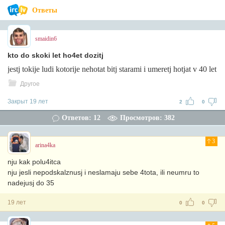
Ответы
smaidin6
kto do skoki let ho4et dozitj
jestj tokije ludi kotorije nehotat bitj starami i umeretj hotjat v 40 let
Другое
Закрыт 19 лет
2
0
Ответов: 12
Просмотров: 382
3
arina4ka
nju kak polu4itca
nju jesli nepodskalznusj i neslamaju sebe 4tota, ili neumru to
nadejusj do 35
19 лет
0
0