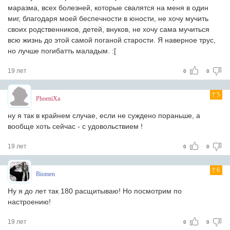
маразма, всех болезней, которые свалятся на меня в один
миг, благодаря моей беспечности в юности, не хочу мучить
своих родственников, детей, внуков, не хочу сама мучиться
всю жизнь до этой самой поганой старости. Я наверное трус,
но лучше погибатть маладым. :[
19 лет
0
0
5
PhoeniXa
ну я так в крайнем случае, если не суждено пораньше, а
вообще хоть сейчас - с удовольствием !
19 лет
0
0
6
Biomen
Ну я до лет так 180 расщитываю! Но посмотрим по
настроению!
19 лет
0
0