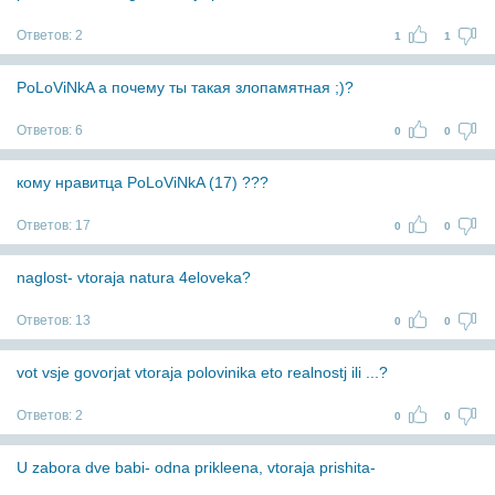
Ответов:
2
1
1
PoLoViNkA а почему ты такая злопамятная ;)?
Ответов:
6
0
0
кому нравитца PoLoViNkA (17) ???
Ответов:
17
0
0
naglost- vtoraja natura 4eloveka?
Ответов:
13
0
0
vot vsje govorjat vtoraja polovinika eto realnostj ili ...?
Ответов:
2
0
0
U zabora dve babi- odna prikleena, vtoraja prishita-