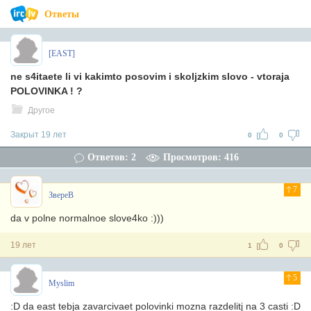
Ответы
[EAST]
ne s4itaete li vi kakimto posovim i skoljzkim slovo - vtoraja
POLOVINKA ! ?
Другое
Закрыт 19 лет
0
0
Ответов: 2
Просмотров: 416
7
ЗвереВ
da v polne normalnoe slove4ko :)))
19 лет
1
0
5
Myslim
:D da east tebja zavarcivaet polovinki mozna razdelitj na 3 casti :D