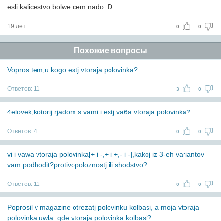
esli kalicestvo bolwe cem nado :D
19 лет
0
0
Похожие вопросы
Vopros tem,u kogo estj vtoraja polovinka?
Ответов:
11
3
0
4elovek,kotorij rjadom s vami i estj va6a vtoraja polovinka?
Ответов:
4
0
0
vi i vawa vtoraja polovinka[+ i -,+ i +,- i -],kakoj iz 3-eh variantov
vam podhodit?protivopoloznostj ili shodstvo?
Ответов:
11
0
0
Poprosil v magazine otrezatj polovinku kolbasi, a moja vtoraja
polovinka uwla. gde vtoraja polovinka kolbasi?