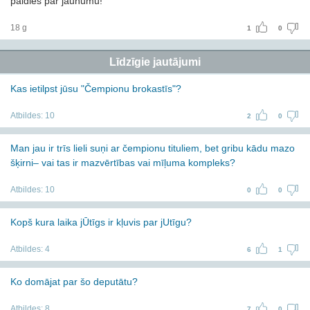
paldies par jaunumu!
18 g
1
0
Līdzīgie jautājumi
Kas ietilpst jūsu "Čempionu brokastīs"?
Atbildes:
10
2
0
Man jau ir trīs lieli suņi ar čempionu tituliem, bet gribu kādu mazo
šķirni– vai tas ir mazvērtības vai mīļuma kompleks?
Atbildes:
10
0
0
Kopš kura laika jŪtīgs ir kļuvis par jUtīgu?
Atbildes:
4
6
1
Ko domājat par šo deputātu?
Atbildes:
8
7
0