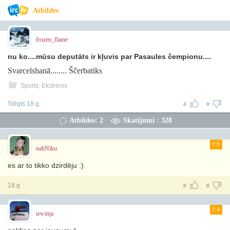
Atbildes
frozen_flame
nu ko....mūsu deputāts ir kļuvis par Pasaules čempionu....
Svarcelshanā........ Ščerbatiks
Sports, Ekstrēms
Slēgts 18 g
4
0
Atbildes: 2
Skatījumi : 328
6
nahNiku
es ar to tikko dzirdēju :)
18 g
0
0
4
iewinja