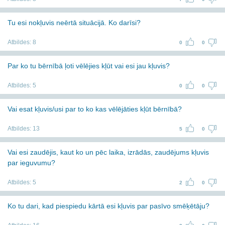
Tu esi nokļuvis neērtā situācijā. Ko darīsi?
Atbildes:
8
0
0
Par ko tu bērnībā ļoti vēlējies kļūt vai esi jau kļuvis?
Atbildes:
5
0
0
Vai esat kļuvis/usi par to ko kas vēlējāties kļūt bērnībā?
Atbildes:
13
5
0
Vai esi zaudējis, kaut ko un pēc laika, izrādās, zaudējums kļuvis
par ieguvumu?
Atbildes:
5
2
0
Ko tu dari, kad piespiedu kārtā esi kļuvis par pasīvo smēķētāju?