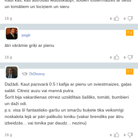
Kaut kas, kas astrodas ledusskabpī, šodien tostermaizes ar desu
un tomātiem un lociņiem un sieru
16 g
0
0
4
jungle
ātri vārāmie griķi ar pienu
16 g
0
0
7
DrDestroy
Dažādi. Kaut paŗsvarā 0.5 l kafija ar pienu un sviestmaizes, gaļas
salāti. Citreiz auzu vai mannā putra.
Šorīt bija vakardienas otrreiz uzsildītais šašliks, tomāti, bumbieri
un daži odi.
p.s. visa šī fantastisko garšu un smaržu buķete tika veiksmīgi
noskalota lejā ar pāri palikušo toniku (vakar brendiks par ātru
izbeidzās... vai tonika par daudz... nezinu)
16 g
0
0