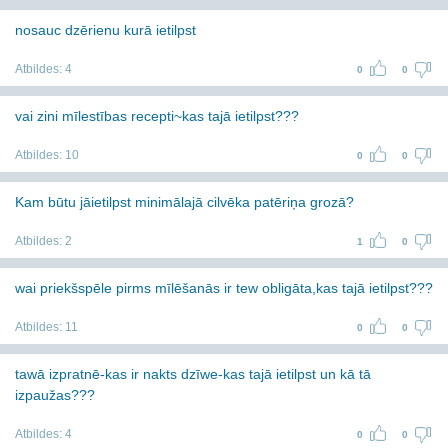
nosauc dzērienu kurā ietilpst
Atbildes:
4
0
0
vai zini mīlestības recepti~kas tajā ietilpst???
Atbildes:
10
0
0
Kam būtu jāietilpst minimālajā cilvēka patēriņa grozā?
Atbildes:
2
1
0
wai priekšspēle pirms mīlēšanās ir tew obligāta,kas tajā ietilpst???
Atbildes:
11
0
0
tawā izpratnē-kas ir nakts dzīwe-kas tajā ietilpst un kā tā
izpaužas???
Atbildes:
4
0
0