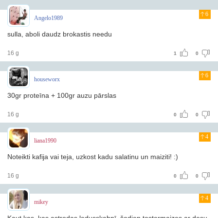
6
Angelo1989
sulla, aboli daudz brokastis needu
16 g
1
0
6
houseworx
30gr proteīna + 100gr auzu pārslas
16 g
0
0
4
liana1990
Noteikti kafija vai teja, uzkost kadu salatinu un maiziti! :)
16 g
0
0
4
mikey