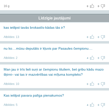
16 g
0
0
Līdzīgie jautājumi
kas ietilpst tavās brokastīs-kādas tās ir?
Atbildes:
13
0
0
nu ko....mūsu deputāts ir kļuvis par Pasaules čempionu....
Atbildes:
2
4
0
Man jau ir trīs lieli suņi ar čempionu tituliem, bet gribu kādu mazo
šķirni– vai tas ir mazvērtības vai mīļuma kompleks?
Atbildes:
10
0
0
Kas ietilpst pavara palīga pienakumos?
Atbildes:
5
4
0