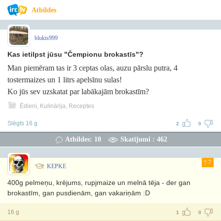
Atbildes
blukis999
Kas ietilpst jūsu "Čempionu brokastīs"?
Man piemēram tas ir 3 ceptas olas, auzu pārslu putra, 4
tostermaizes un 1 litrs apelsīnu sulas!
Ko jūs sev uzskatat par labākajām brokastīm?
Ēdieni, Kulinārija, Receptes
Slēgts 16 g
2
0
Atbildes: 10
Skatījumi : 462
7
KEPKE
400g pelmeņu, krējums, rupjmaize un melnā tēja - der gan
brokastīm, gan pusdienām, gan vakariņām :D
16 g
1
0