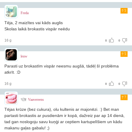
5
Freda
Tēja, 2 maizītes vai kāds auglis
Skolas laikā brokastis vispār neēdu
16 g
0
0
5
leuw
Parasti uz brokastīm vispār neesmu augšā, tādēļ šī problēma
atkrīt. :D
16 g
0
0
7
Vaavereens
Tējas krūze (bez cukura), olu kultenis ar majonēzi. :) Bet man
partasti brokastis ar pusdienām ir kopā, dažreiz par ap 14 dienā,
tad gan noslogoju savu kuņģi ar ceptiem kartupelīšiem un kādu
makanu gaļas gabalu! ;)