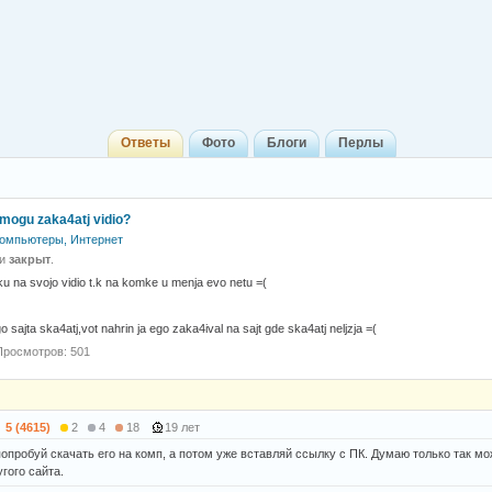
Ответы
Фото
Блоги
Перлы
mogu zaka4atj vidio?
омпьютеры, Интернет
 и
закрыт
.
ilku na svojo vidio t.k na komke u menja evo netu =(
o sajta ska4atj,vot nahrin ja ego zaka4ival na sajt gde ska4atj neljzja =(
Просмотров: 501
5 (4615)
2
4
18
19 лет
попробуй скачать его на комп, а потом уже вставляй ссылку с ПК. Думаю только так м
гого сайта.