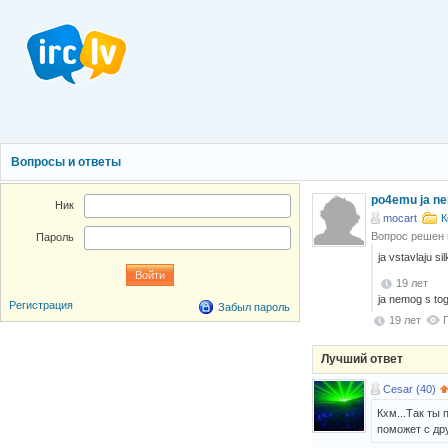
Вопросы и ответы
po4emu ja ne
Ник
mocart
К
Вопрос решен
Пароль
ja vstavlaju s
19 лет
ja nemog s tog
Регистрация
Забыл пароль
19 лет
Лучший ответ
Cesar (40)
Кхм...Так ты 
поможет с дру