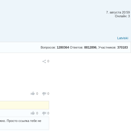
7. августа 20:59
Онлайн: 3
Latviski
Вопросов:
1280364
Ответов:
8812896
, Участников:
370183
Поделиться
0
0
0
0
0
ожно. Просто ссылка тебе не