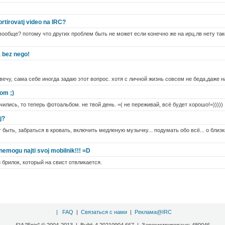
tirovatj video na IRC?
т вообще? потому что других проблем быть не может если конечно же на ирц.лв нету так
 bez nego!
вечу, сама себе иногда задаю этот вопрос. хотя с личной жизнь совсем не беда,даже н
om ;)
ончились, то теперь фотоальбом. не твой день. =( не переживай, всё будет хорошо!=))))) 
j?
т быть, забраться в кровать, включить медленую музычку... подумать обо всё... о близ
nemogu najti svoj mobilnik!!! =D
 брилок, который на свист отвликается.
|
FAQ
|
Связаться с нами
|
Реклама@IRC