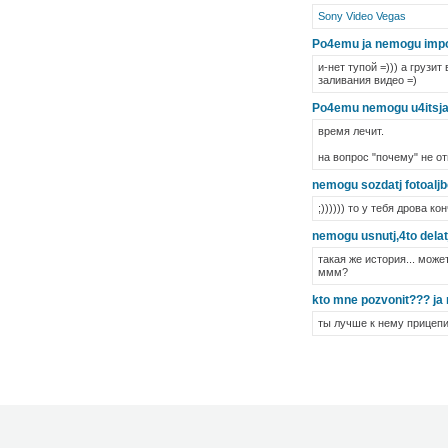
Sony Video Vegas
Po4emu ja nemogu impor
и-нет тупой =))) а грузи
заливания видео =)
Po4emu nemogu u4itsja
время лечит.
на вопрос "почему" не от
nemogu sozdatj fotoaljb
;)))))) то у тебя дрова к
nemogu usnutj,4to delat
такая же история... може
ммм?
kto mne pozvonit??? ja 
ты лучше к нему прицепи