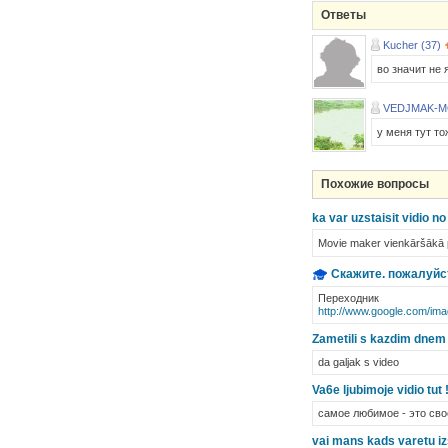
Ответы
Kucher (37)
во значит не я
VEDJMAK-
у меня тут то
Похожие вопросы
ka var uzstaisit vidio n
Movie maker vienkāršākā p
Скажите. пожалуйст
Переходник
http://www.google.com/i
Zametili s kazdim dnem
da galjak s video
Va6e ljubimoje vidio tut !
самое любимое - это своё
vai mans kads varetu iz