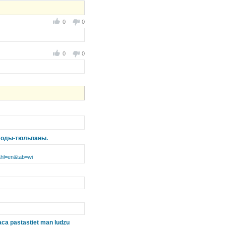
0
0
0
0
 входы-тюльпаны.
hl=en&tab=wi
kaca pastastiet man ludzu