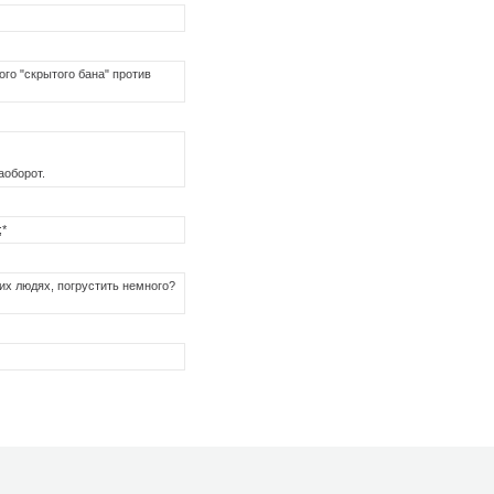
ого "скрытого бана" против
аоборот.
;*
ких людях, погрустить немного?