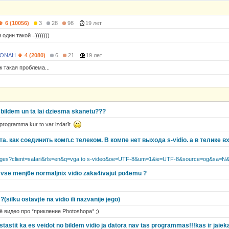
6 (10056)
3
28
98
19 лет
 один такой =)))))))
MONAH
4 (2080)
6
21
19 лет
ж такая проблема...
o bildem un ta lai dziesma skanetu???
rogramma kur to var izdarīt.
а. как соединить комп.с телеком. В компе нет выхода s-vidio. а в телике
mages?client=safari&rls=en&q=vga to s-video&oe=UTF-8&um=1&ie=UTF-8&source=og&sa=N&
 vse menj6e normaljnix vidio zaka4ivajut po4emu ?
?(silku ostavjte na vidio ili nazvanije jego)
 видео про *прикление Photoshopa* ;)
stastit ka es veidot no bildem vidio ja datora nav tas programmas!!!kas ir jaie