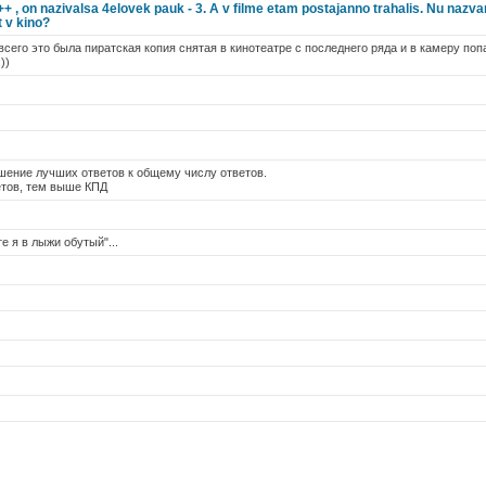
+ , on nazivalsa 4elovek pauk - 3. A v filme etam postajanno trahalis. Nu nazva
 v kino?
 всего это была пиратская копия снятая в кинотеатре с последнего ряда и в камеру по
))
шение лучших ответов к общему числу ответов.
тов, тем выше КПД
е я в лыжи обутый"...