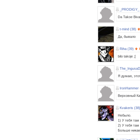
_PRODIGY_
Da Takoe Bival
t-mind (38)
Да, бывало
Riha (39)
bilo takoje ;[
The_IngusaD
Я думаю, это
IronHammer 
Верховный Ка
Kvakeris (38
Небыло.
1) У тебя та
2) У тебя там
Больше никак