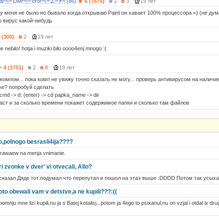
aDMoroZ (86)
6 (7874)
2
3
19 лет
 у меня не было но бывало когда открываю Paint он хавает 100% процессора =) (не дум
о вирус какой-нибудь
 (300)
2
19 лет
 nebilo! hotja i muziki bilo oooo4enj mnogo :(
4 (1751)
2
8
19 лет
компом... пока комп не увижу точно сказать не могу... проверь антивирусом на наличие
ке? попробуй сделать
> cmd -> d: (enter) -> cd papka_name -> dir
даст и за сколько времени покажет содержимое папки и сколько там файлов
o,polnogo besrasli4ija????
brawaew na menja vnimanie.
ri zvonke v dver' vi otvecali, Allo?
сказал Дяде тот подумал что перепутал и пошол на этаэ выше :DDDD Потом так усыхал
toto obewali vam v detstve,a ne kupili???:((
mnju mne lizi kupili,nu ja s Batej kotalisj...potom ja 4ego to psixanul,nu on vzjal i otdal ix d