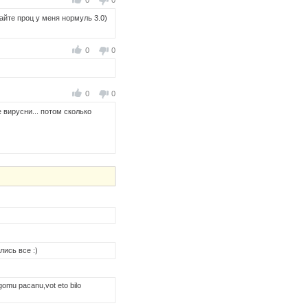
0
0
айте проц у меня нормуль 3.0)
0
0
0
0
 вирусни... потом сколько
ись все :)
rugomu pacanu,vot eto bilo