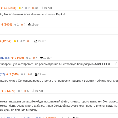
6 (13741)
2
9
40
19 лет
o, Tak ili Virusnjak ili Windowsu ne Nravitsa Papka!
4 (1009)
1
4
19 лет
6 (12552)
1
2
6
19 лет
ED (86)
2 (429)
1
7
19 лет
т вопрос нужно отправить на рассмотрение в Верховную Канцелярию АЛИСЕСЕЛЕЗН
(37)
2 (345)
2
6
19 лет
нцлер Алиса Селезнева рассмотрела етот вопрос и пришла к выводу - облить компью
)
5 (3979)
2
5
19 лет
м может находиться какой-нибудь покоцанный файл, из-за которого зависает Эксплорер.
 может быть очень много файлов, и при большой нагрузке комп просто виснет когда ты
их идей не пришло в голову.