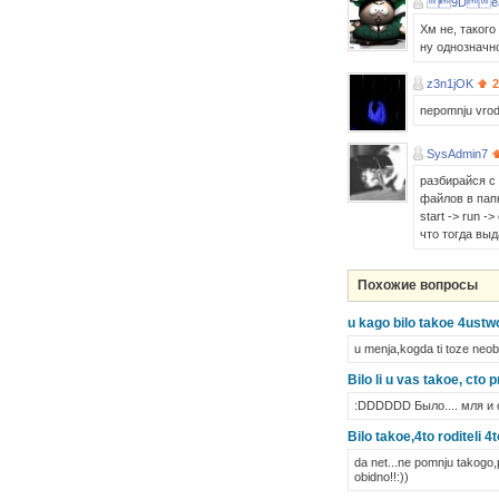
9De
Хм не, такого
ну однозначн
z3n1jOK
2
nepomnju vrode
SysAdmin7
разбирайся с 
файлов в пап
start -> run -
что тогда вы
Похожие вопросы
u kago bilo takoe 4ustw
u menja,kogda ti toze neo
Bilo li u vas takoe, cto p
:DDDDDD Было.... мля и 
Bilo takoe,4to roditeli 4
da net...ne pomnju takogo,po
obidno!!:))