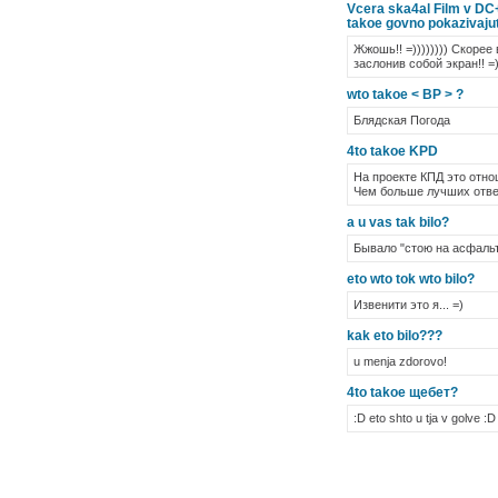
Vcera ska4al Film v DC+
takoe govno pokazivajut
Жжошь!! =)))))))) Скорее
заслонив собой экран!! =)
wto takoe < BP > ?
Блядская Погода
4to takoe KPD
На проекте КПД это отно
Чем больше лучших отве
a u vas tak bilo?
Бывало "стою на асфальт
eto wto tok wto bilo?
Извенити это я... =)
kak eto bilo???
u menja zdorovo!
4to takoe щебет?
:D eto shto u tja v golve :D