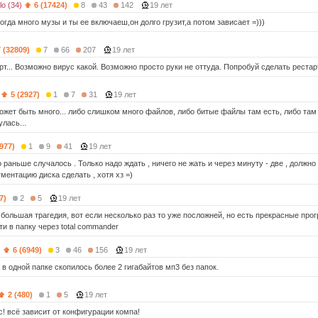
lo (34)
6 (17424)
8
43
142
19 лет
когда много музы и ты ее включаеш,он долго грузит,а потом зависает =)))
7 (32809)
7
66
207
19 лет
т... Возможно вирус какой. Возможно просто руки не оттуда. Попробуй сделать рестарт
5 (2927)
1
7
31
19 лет
ожет быть много... либо слишком много файлов, либо битые файлы там есть, либо там 
лась...
(977)
1
9
41
19 лет
о раньше случалось . Только надо ждать , ничего не жать и через минуту - две , должно
ментацию диска сделать , хотя хз =)
7)
2
5
19 лет
 большая трагедия, вот если несколько раз то уже посложней, но есть прекрасные пр
и в папку через total commander
)
6 (6949)
3
46
156
19 лет
 в одной папке скопилось более 2 гигабайтов мп3 без папок.
2 (480)
1
5
19 лет
с! всё зависит от конфигурации компа!