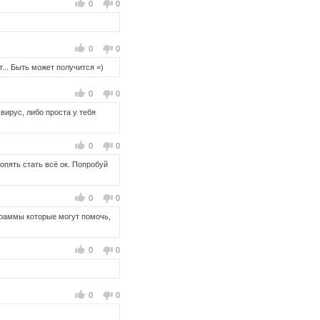
0
0
0
0
... Быть может получится =)
0
0
вирус, либо проста у тебя
0
0
 опять стать всё ок. Попробуй
0
0
ограммы которые могут помочь,
0
0
0
0