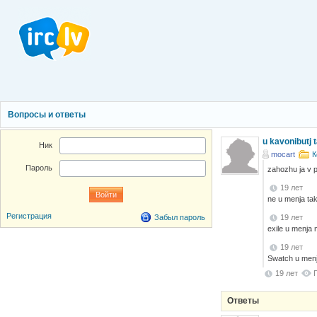
Вопросы и ответы
u kavonibutj 
Ник
mocart
К
Пароль
zahozhu ja v p
19 лет
ne u menja tak
Регистрация
19 лет
Забыл пароль
exile u menja 
19 лет
Swatch u menja
19 лет
Ответы