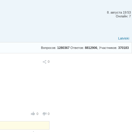
8. августа 19:53
Онлайн: 7
Latviski
Вопросов:
1280367
Ответов:
8812906
, Участников:
370183
Поделиться
0
0
0