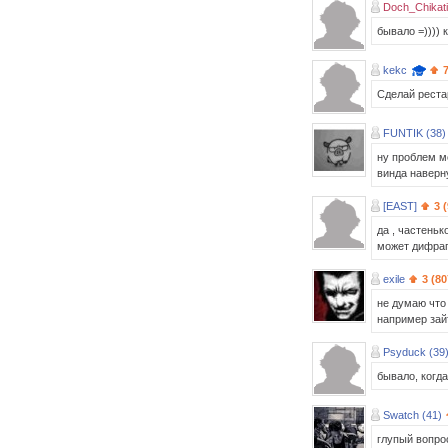
Doch_Chikati
бывало =)))) 
kekc
Сделай рестар
FUNTIK (38)
ну проблем м
винда наверну
[EAST]
3 
да , частеньк
может дифраг
exile
3 (80
не думаю что
например зайт
Psyduck (39
бывало, когда
Swatch (41)
глупый вопро