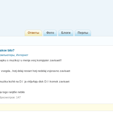
Ответы
Фото
Блоги
Перлы
takoe bilo?
омпьютеры, Интернет
apku s muzikoj i u menja vesj kompjuter zavisaet!!
 vsegda...hotj delaj restart hotj nedelaj vsjoravno zavisaet
muzika lezhit na D:/ ja vklju4aju disk D:/ i komok zavisaet
 togo ranjt6e nebilo
Просмотров: 147