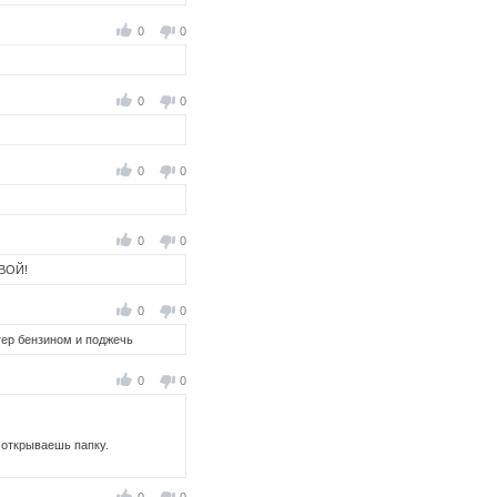
0
0
0
0
0
0
0
0
ЁВОЙ!
0
0
тер бензином и поджечь
0
0
 открываешь папку.