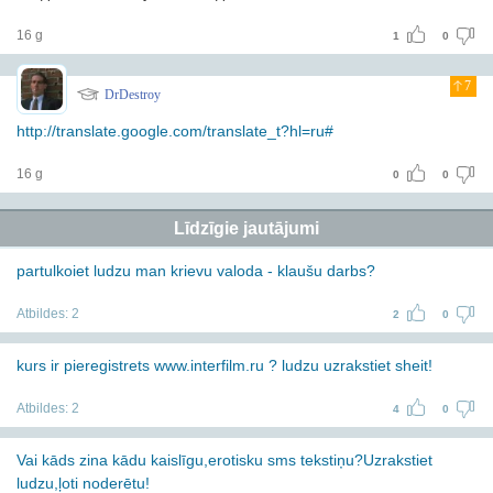
16 g
1
0
7
DrDestroy
http://translate.google.com/translate_t?hl=ru#
16 g
0
0
Līdzīgie jautājumi
partulkoiet ludzu man krievu valoda - klaušu darbs?
Atbildes:
2
2
0
kurs ir pieregistrets www.interfilm.ru ? ludzu uzrakstiet sheit!
Atbildes:
2
4
0
Vai kāds zina kādu kaislīgu,erotisku sms tekstiņu?Uzrakstiet
ludzu,ļoti noderētu!