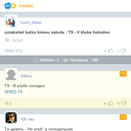
Atbildes
GooFy_Master
uzrakstiet ludzu krievu valoda : T9 - V klube holodno
Dažādi
Slēgts 16 g
2
1
Atbildes: 3
Skatījumi : 589
6
DaReLa
Т9 - В клубе холодно
SPIED TE
16 g
0
0
6
roko
Tи-девять - Не клуб а холодильник