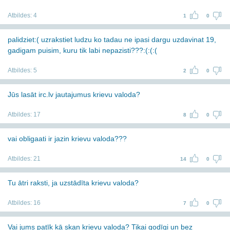
Atbildes:
4
1
0
palidziet:( uzrakstiet ludzu ko tadau ne ipasi dargu uzdavinat 19,
gadigam puisim, kuru tik labi nepazisti???:(:(:(
Atbildes:
5
2
0
Jūs lasāt irc.lv jautajumus krievu valoda?
Atbildes:
17
8
0
vai obligaati ir jazin krievu valoda???
Atbildes:
21
14
0
Tu ātri raksti, ja uzstādīta krievu valoda?
Atbildes:
16
7
0
Vai jums patīk kā skan krievu valoda? Tikai godīgi un bez