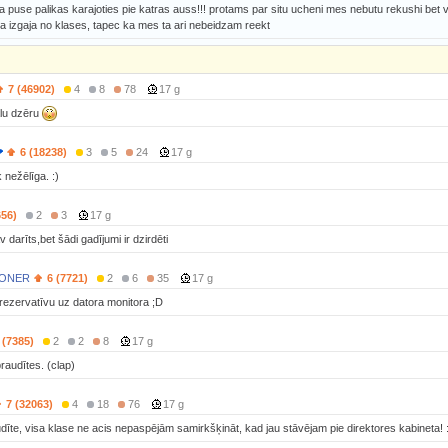
 puse palikas karajoties pie katras auss!!! protams par situ ucheni mes nebutu rekushi bet v
nja izgaja no klases, tapec ka mes ta ari nebeidzam reekt
7 (46902)
4
8
78
17 g
alu dzēru
6 (18238)
3
5
24
17 g
 nežēlīga. :)
656)
2
3
17 g
darīts,bet šādi gadījumi ir dzirdēti
OONER
6 (7721)
2
6
35
17 g
rezervatīvu uz datora monitora ;D
 (7385)
2
2
8
17 g
audītes. (clap)
7 (32063)
4
18
76
17 g
audīte, visa klase ne acis nepaspējām samirkšķināt, kad jau stāvējam pie direktores kabineta! 