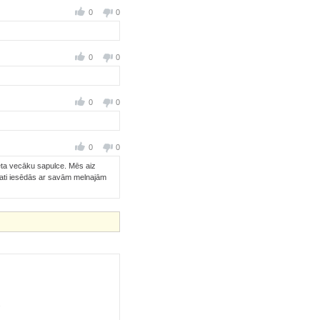
0
0
0
0
0
0
0
0
ēta vecāku sapulce. Mēs aiz
pati iesēdās ar savām melnajām
.