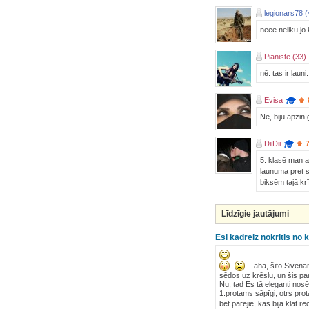
legionars78 (
neee neliku jo
Pianiste (33)
nē. tas ir ļaun
Evisa
Nē, biju apzin
DiiDii
5. klasē man a
ļaunuma pret s
biksēm tajā krī
Līdzīgie jautājumi
Esi kadreiz nokritis no 
...aha, šito Sivē
sēdos uz krēslu, un šis par
Nu, tad Es tā eleganti nos
1.protams sāpīgi, otrs prot
bet pārējie, kas bija klāt