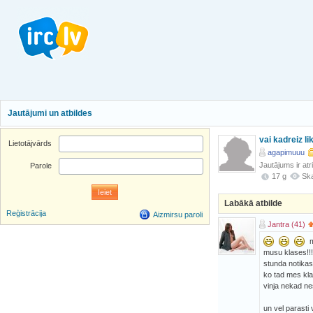
Jautājumi un atbildes
vai kadreiz li
Lietotājvārds
agapimuuu
Jautājums ir atr
Parole
17 g
Ska
Labākā atbilde
Reģistrācija
Aizmirsu paroli
Jantra (41)
mu
musu klases!!! 
stunda notikas 
ko tad mes kla
vinja nekad nes
un vel parasti 