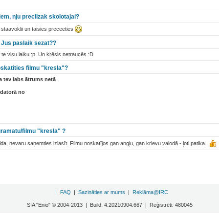
iem, nju preciizak skolotajai?
ka staavoklii un taisies preceeties
 Jus paslaik sezat??
i te visu laiku :p Un krēsls netraucēs :D
skatities filmu "kresla"?
 ja tev labs ātrums netā
 datorā no
 gramatu/filmu "kresla" ?
a, nevaru saņemties izlasīt. Filmu noskatījos gan angļu, gan krievu valodā - ļoti patika.
|
FAQ
|
Sazināties ar mums
|
Reklāma@IRC
SIA "Enio" © 2004-2013 | Build: 4.20210904.667 | Reģistrēti: 480045