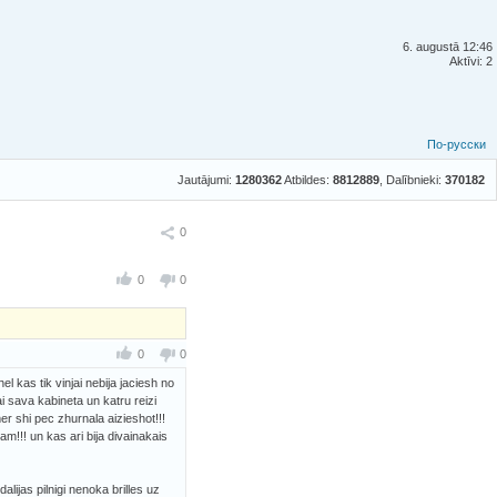
6. augustā 12:46
Aktīvi: 2
По-русски
Jautājumi:
1280362
Atbildes:
8812889
, Dalībnieki:
370182
Ieteikt
0
0
0
0
0
 kas tik vinjai nebija jaciesh no
ai sava kabineta un katru reizi
er shi pec zhurnala aizieshot!!!
m!!! un kas ari bija divainakais
alijas pilnigi nenoka brilles uz