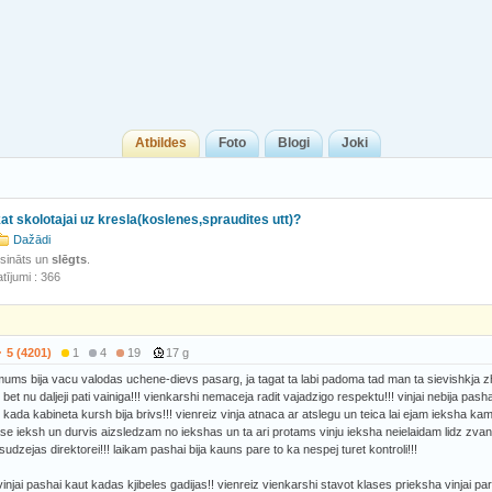
Atbildes
Foto
Blogi
Joki
kat skolotajai uz kresla(koslenes,spraudites utt)?
Dažādi
isināts un
slēgts
.
tījumi : 366
5 (4201)
1
4
19
17 g
ms bija vacu valodas uchene-dievs pasarg, ja tagat ta labi padoma tad man ta sievishkja zhel
bet nu daljeji pati vainiga!!! vienkarshi nemaceja radit vajadzigo respektu!!! vinjai nebija pash
kada kabineta kursh bija brivs!!! vienreiz vinja atnaca ar atslegu un teica lai ejam ieksha kam
se ieksh un durvis aizsledzam no iekshas un ta ari protams vinju ieksha neielaidam lidz zvana
udzejas direktorei!!! laikam pashai bija kauns pare to ka nespej turet kontroli!!!
vinjai pashai kaut kadas kjibeles gadijas!! vienreiz vienkarshi stavot klases prieksha vinjai pard