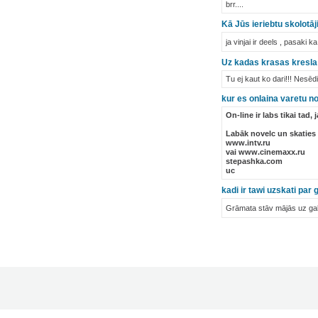
brr....
Kā Jūs ieriebtu skolotāj
ja vinjai ir deels , pasaki 
Uz kadas krasas kresla
Tu ej kaut ko dari!!! Nesēd
kur es onlaina varetu no
On-line ir labs tikai tad,
Labāk novelc un skaties
www.intv.ru
vai www.cinemaxx.ru
stepashka.com
uc
kadi ir tawi uzskati par
Grāmata stāv mājās uz gald