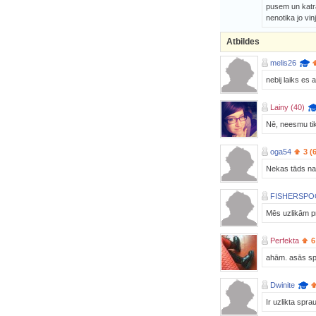
pusem un katra
nenotika jo vi
Atbildes
melis26
nebij laiks es 
Lainy (40)
Nē, neesmu tik
oga54
3 (
Nekas tāds nav 
FISHERSP
Mēs uzlikām p
Perfekta
6
ahām. asās spr
Dwinite
Ir uzlikta spr