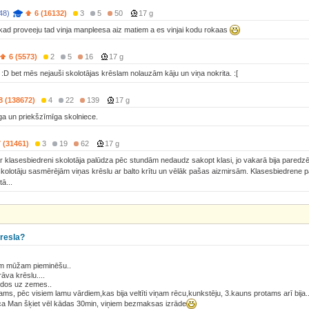
48)
6 (16132)
3
5
50
17 g
 kad proveeju tad vinja manpleesa aiz matiem a es vinjai kodu rokaas
6 (5573)
2
5
16
17 g
i. :D bet mēs nejauši skolotājas krēslam nolauzām kāju un viņa nokrita. :[
8 (138672)
4
22
139
17 g
īga un priekšzīmīga skolniece.
7 (31461)
3
19
62
17 g
r klasesbiedreni skolotāja palūdza pēc stundām nedaudz sakopt klasi, jo vakarā bija paredz
kolotāju sasmērējām viņas krēslu ar balto krītu un vēlāk pašas aizmirsām. Klasesbiedrene 
tā...
kresla?
nam mūžam pieminēšu..
āva krēslu....
ēdos uz zemes..
ams, pēc visiem lamu vārdiem,kas bija veltīti viņam rēcu,kunkstēju, 3.kauns protams arī bija.
 rēca Man šķiet vēl kādas 30min, viņiem bezmaksas izrāde