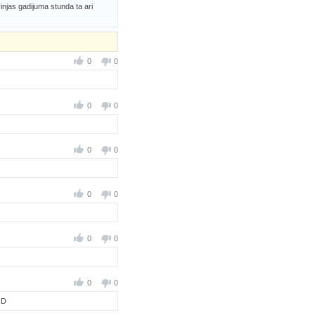
injas gadijuma stunda ta ari
0
0
0
0
0
0
0
0
0
0
0
0
:D