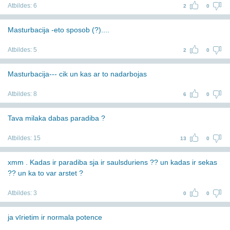
Atbildes:
6
2
0
Masturbacija -eto sposob (?)....
Atbildes:
5
2
0
Masturbacija--- cik un kas ar to nadarbojas
Atbildes:
8
6
0
Tava milaka dabas paradiba ?
Atbildes:
15
13
0
xmm . Kadas ir paradiba sja ir saulsduriens ?? un kadas ir sekas
?? un ka to var arstet ?
Atbildes:
3
0
0
ja vīrietim ir normala potence