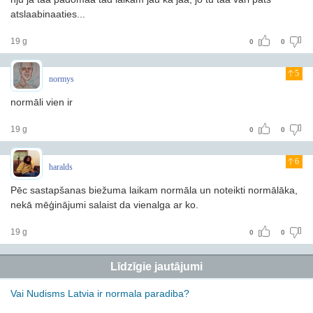
atslaabinaaties...
19 g
0
0
5
normys
normāli vien ir
19 g
0
0
6
haralds
Pēc sastapšanas biežuma laikam normāla un noteikti normālāka,
nekā mēģinājumi salaist da vienalga ar ko.
19 g
0
0
Līdzīgie jautājumi
Vai Nudisms Latvia ir normala paradiba?