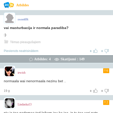
Atbildes
sweet69i
vai masturbacija ir normala paradiba?
:)
Tēmas pieaugušajiem
Pievienots neatrisinātiem
0
0
Atbildes: 4
Skatījumi : 149
6
iewish
normaala wai nenormaala nezinu bet ..
19 g
0
0
2
Lindaska13
nju ja taa padomaa tad laikam jau ka jaa, jo tu taa vari pats