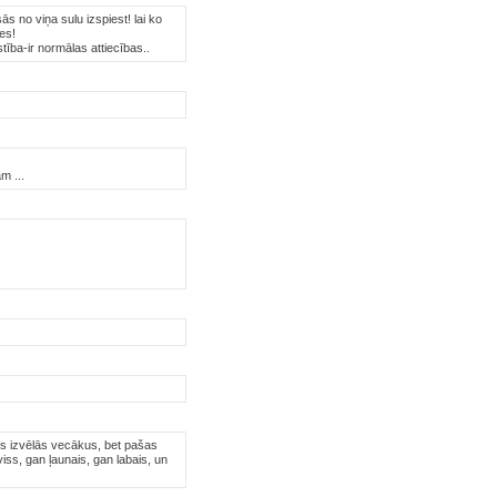
s no viņa sulu izspiest! lai ko
es!
stība-ir normālas attiecības..
m ...
es izvēlās vecākus, bet pašas
iss, gan ļaunais, gan labais, un