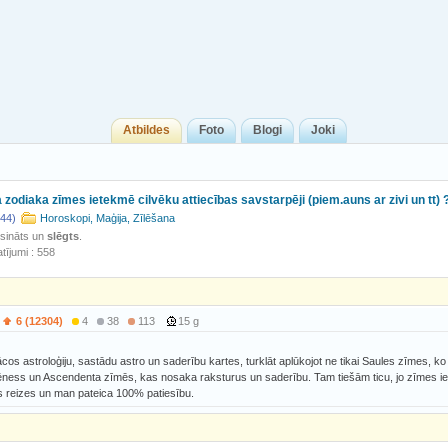
Atbildes
Foto
Blogi
Joki
a zodiaka zīmes ietekmē cilvēku attiecības savstarpēji (piem.auns ar zivi un tt) 
44)
Horoskopi, Maģija, Zīlēšana
isināts un
slēgts
.
tījumi : 558
6 (12304)
4
38
113
15 g
cos astroloģiju, sastādu astro un saderību kartes, turklāt aplūkojot ne tikai Saules zīmes, ko 
Mēness un Ascendenta zīmēs, kas nosaka raksturus un saderību. Tam tiešām ticu, jo zīmes iet
s reizes un man pateica 100% patiesību.