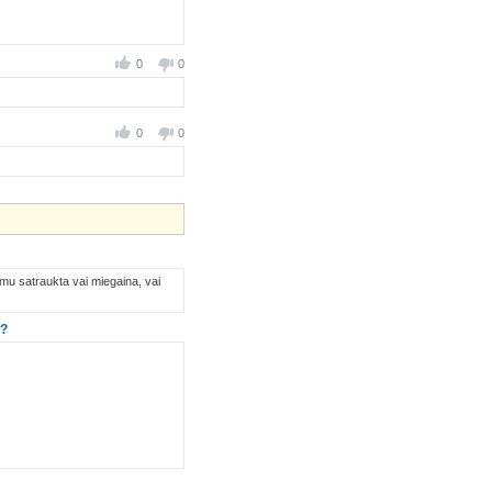
0
0
0
0
smu satraukta vai miegaina, vai
s?