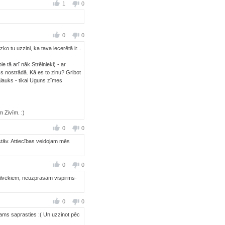
1
0
0
0
o tu uzzini, ka tava iecerētā ir...
 tā arī nāk Strēlnieki) - ar
iss nostrādā. Kā es to zinu? Gribot
lauks - tikai Uguns zīmes
 Zivīm. :)
0
0
stāv. Attiecības veidojam mēs
0
0
 cilvēkiem, neuzprasām vispirms-
0
0
ējams saprasties :( Un uzzinot pēc