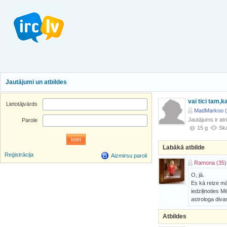
Jautājumi un atbildes
vai tici tam,k
Lietotājvārds
MadMarkoo (
Jautājums ir atr
Parole
15 g
Ska
Labākā atbilde
Reģistrācija
Aizmirsu paroli
Ramona (35)
O, jā.
Es kā reize mā
iedziļinoties 
astrologa diva
Atbildes