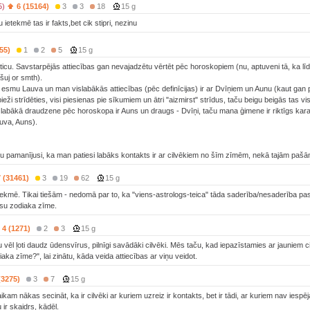
5)
6 (15164)
3
3
18
15 g
 ietekmē tas ir fakts,bet cik stipri, nezinu
55)
1
2
5
15 g
ticu. Savstarpējās attiecības gan nevajadzētu vērtēt pēc horoskopiem (nu, aptuveni tā, ka līdzk
tšuj or smth).
esmu Lauva un man vislabākās attiecības (pēc definīcijas) ir ar Dvīņiem un Aunu (kaut gan pie
eži strīdēties, visi piesienas pie sīkumiem un ātri "aizmirst" strīdus, taču beigu beigās tas v
labākā draudzene pēc horoskopa ir Auns un draugs - Dvīņi, taču mana ģimene ir riktīgs kara
auva, Auns).
u pamanījusi, ka man patiesi labāks kontakts ir ar cilvēkiem no šīm zīmēm, nekā tajām pašām
7 (31461)
3
19
62
15 g
tekmē. Tikai tiešām - nedomā par to, ka "viens-astrologs-teica" tāda saderība/nesaderība pa
ūsu zodiaka zīme.
4 (1271)
2
3
15 g
u vēl ļoti daudz ūdensvīrus, pilnīgi savādāki cilvēki. Mēs taču, kad iepazīstamies ar jauniem
aka zīme?", lai zinātu, kāda veida attiecības ar viņu veidot.
(3275)
3
7
15 g
ikam nākas secināt, ka ir cilvēki ar kuriem uzreiz ir kontakts, bet ir tādi, ar kuriem nav iesp
ir skaidrs, kādēļ.