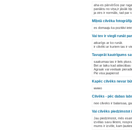
aha-es pārvēršos par ragan
panāktu no viņa,ir jāsāk b
ja otrs ir normāls, tad par 
Mīļotā cilvēka fotogrāfi
es domaaju ka pozitiivi ie
Vai tev ir viegli runāt 
atkarīgs ar ko runāt.
ir cilvēki ar kuriem tas ir 
Tavuprāt kautrīgums sav
saakumaa tas ir liels plus
Bet ar laiku kad attieciiba
Agraak vai veelaak pieradi
Pie visa jaapierod
Kapēc cilvēks nevar bū
мимо
Cilvēks - pēc dabas lab
nee cilveks ir balansaa, gan
Vai cilvēks piedzimstot ir
Jau piedzimstot, mēs esam
izvēlas savu likteni, nospr
mums ir izvēle, kam ļautie