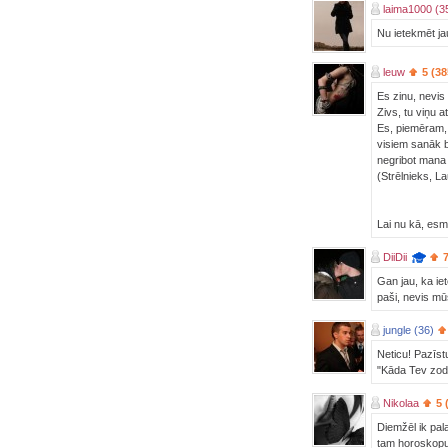
laima1000 (3
Nu ietekmēt jau
leuw
5 (38
Es zinu, nevis 
Zivs, tu viņu a
Es, piemēram, 
visiem sanāk bi
negribot mana 
(Strēlnieks, L
Lai nu kā, esm
DiiDii
Gan jau, ka ie
paši, nevis m
jungle (36)
Neticu! Pazīst
"Kāda Tev zodi
Nikolaa
5 
Diemžēl ik pala
tam horoskopu 