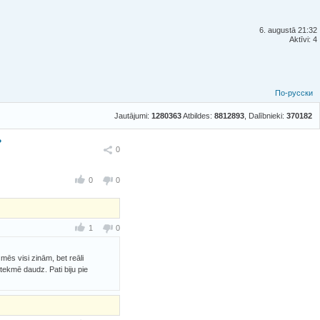
6. augustā 21:32
Aktīvi: 4
По-русски
Jautājumi:
1280363
Atbildes:
8812893
, Dalībnieki:
370182
?
Ieteikt
0
0
0
1
0
mēs visi zinām, bet reāli
ekmē daudz. Pati biju pie