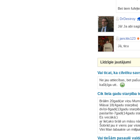
Bet tiem fufeļi
DrDestroy
Jā! Ja abi sag
jancitis123
Jā, ticu
Līdzīgie jautājumi
Vai ticat, ka cilvēku s
Ne jau attiecības, bet pašu
kašķīga utt..
Cik liela gadu starpība 
Brālim 20gadi(ar viņu Mum
Māsai 18(4gadu starpiba)
dvīņi-8gadi(13gadu starpib
pastarīte-7gadi(14gadu sta
Es vecākā:)
ar liel;ako brāli un māsu n
Šobriid jau ir viens par visi
Vini Man labaakie un miiljaa
Vai tiešām pasaulē vald