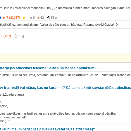
em, kuri ir katrai dienai mēnesim u.tml., ko masveidā štancē masu medijos ticēt gan ir absurdi.
7 (81057)
4
8
62
15 g
ājuši kālī uz tiem zodiakiem ! Vajag tik sākt ticet un būs čau Rasma, sveiki Gauja! :D
1 (107)
15 g
avstarpējās attiecības ietekmē Saules un Mēnes aptumsumi?
s cilvēkus un tā rezultātā, protams, arī kontaktu ar apkārtējiem. Jā, ticu. Vnm tajās dienās e
tev ir ar brāli vai māsu, kas nu kuram ir? Kā tas ietekmē savstarpējās attiecība
s 1,2gadu starp.)
a)
rpiba)
ācies saplūkties...ar brāli pat esam sakāvušies,bet tas bija sen,sen atpakaļ bērnība..
em -visi par vienu!!!
kie:)):*
a ļaunums un negācijas(cilvēku savstarpējās attiecībās)?