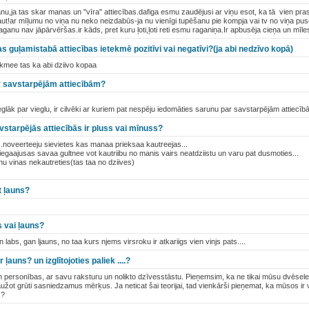
u,ja tas skar manas un "vīra" attiecības.dafiga esmu zaudējusi ar viņu esot, ka tā vien prasā
ļaut!ar mīļumu no viņa nu neko neizdabūs-ja nu vienīgi tupēšanu pie kompja vai tv no viņa pus
raganu nav jāpārvēršas.ir kāds, pret kuru ļoti,ļoti reti esmu raganiņa.Ir apbusēja cieņa un mīle
jas guļamistabā attiecības ietekmē pozitīvi vai negatīvi?(ja abi nedzīvo kopā)
tekmee tas ka abi dziivo kopaa
par savstarpējām attiecībām?
vieglāk par vieglu, ir cilvēki ar kuriem pat nespēju iedomāties sarunu par savstarpējām attiecībā
starpējās attiecībās ir pluss vai mīnuss?
s..noveerteeju sievietes kas manaa prieksaa kautreejas...
s iegaajusas savaa gultnee vot kautriibu no manis vairs neatdziistu un varu pat dusmoties...
nu vinas nekautreties(tas taa no dziives)
t ļauns?
s vai ļauns?
 labs, gan ljauns, no taa kurs njems virsroku ir atkariigs vien vinjs pats....
 ļauns? un izglītojoties paliek ....?
 personības, ar savu raksturu un nolikto dzīvesstāstu. Pieņemsim, ka ne tikai mūsu dvēsel
aužot grūti sasniedzamus mērķus. Ja neticat šai teorijai, tad vienkārši pieņemat, ka mūsos ir v
s?