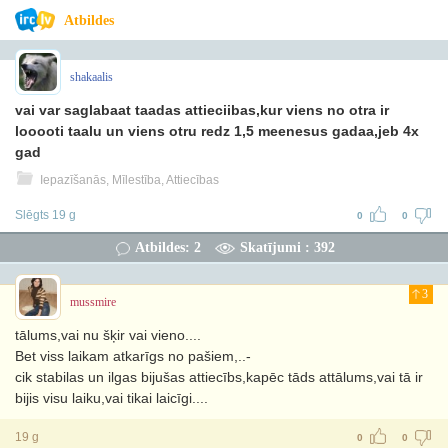
Atbildes
shakaalis
vai var saglabaat taadas attieciibas,kur viens no otra ir
looooti taalu un viens otru redz 1,5 meenesus gadaa,jeb 4x
gad
Iepazīšanās, Mīlestība, Attiecības
Slēgts 19 g
0
0
Atbildes: 2
Skatījumi : 392
3
mussmire
tālums,vai nu šķir vai vieno....
Bet viss laikam atkarīgs no pašiem,..-
cik stabilas un ilgas bijušas attiecībs,kapēc tāds attālums,vai tā ir
bijis visu laiku,vai tikai laicīgi....
19 g
0
0