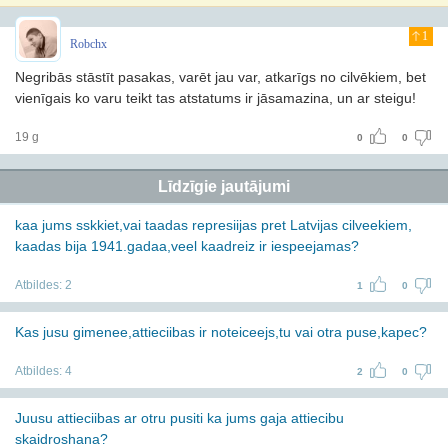
1
Robchx
Negribās stāstīt pasakas, varēt jau var, atkarīgs no cilvēkiem, bet
vienīgais ko varu teikt tas atstatums ir jāsamazina, un ar steigu!
19 g
0
0
Līdzīgie jautājumi
kaa jums sskkiet,vai taadas represiijas pret Latvijas cilveekiem,
kaadas bija 1941.gadaa,veel kaadreiz ir iespeejamas?
Atbildes:
2
1
0
Kas jusu gimenee,attieciibas ir noteiceejs,tu vai otra puse,kapec?
Atbildes:
4
2
0
Juusu attieciibas ar otru pusiti ka jums gaja attiecibu
skaidroshana?