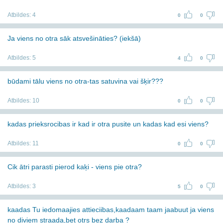
Atbildes:
4
0
0
Ja viens no otra sāk atsvešināties? (iekšā)
Atbildes:
5
4
0
būdami tālu viens no otra-tas satuvina vai šķir???
Atbildes:
10
0
0
kadas prieksrocibas ir kad ir otra pusite un kadas kad esi viens?
Atbildes:
11
0
0
Cik ātri parasti pierod kaķi - viens pie otra?
Atbildes:
3
5
0
kaadas Tu iedomaajies attieciibas,kaadaam taam jaabuut ja viens
no diviem straada,bet otrs bez darba ?