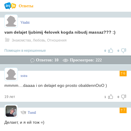
Ответы
Vitaliti
vam delajet ljubimij 4elovek kogda nibudj massaz??? :)
Знакомства, Любовь, Отношения
Помещен в нерешенные
0
0
Ответов: 10
Просмотров: 222
6
xstra
mmmm....daaaa i on delajet ego prosto obaldennOoO )
19 лет
1
0
7
Tumil
Делает, и я ей тож =)