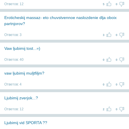
Ответов:
12
5
0
Eroticheskij massaz- eto chuvstvennoe naslozdenie dlja oboix
partnjorov?
Ответов:
3
3
0
Vaw ljubimij tost...=)
Ответов:
40
0
0
vaw ljubimij muljtfiljm?
Ответов:
4
0
0
Ljubimij zverjok...?
Ответов:
12
2
0
Ljubimij vid SPORTA ??