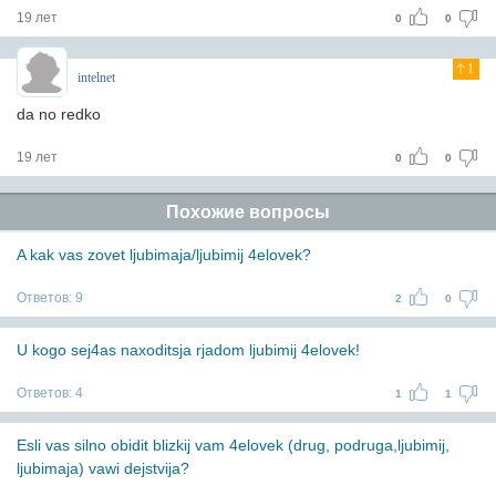
19 лет
0
0
1
intelnet
da no redko
19 лет
0
0
Похожие вопросы
A kak vas zovet ljubimaja/ljubimij 4elovek?
Ответов:
9
2
0
U kogo sej4as naxoditsja rjadom ljubimij 4elovek!
Ответов:
4
1
1
Esli vas silno obidit blizkij vam 4elovek (drug, podruga,ljubimij,
ljubimaja) vawi dejstvija?