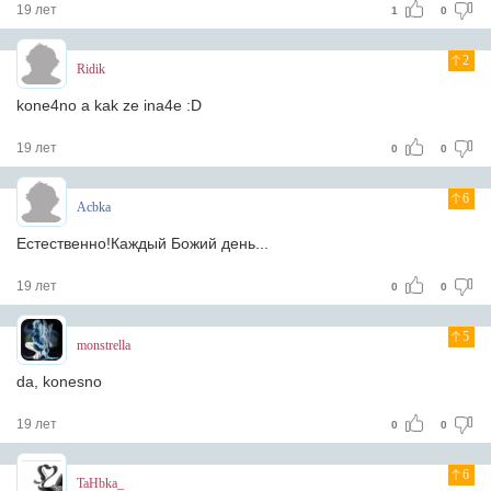
19 лет
1
0
2
Ridik
kone4no a kak ze ina4e :D
19 лет
0
0
6
Acbka
Естественно!Каждый Божий день...
19 лет
0
0
5
monstrella
da, konesno
19 лет
0
0
6
TaHbka_