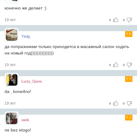
конечно же делает :)
19 лет
0
0
6
Vitalg
да попразникам только приходитса в масажный салон ходить
на новый год)))))))))))))))
19 лет
0
0
5
Lucky_Queen
da , kone4no!
19 лет
0
0
1
zanik
ne bez etogo!