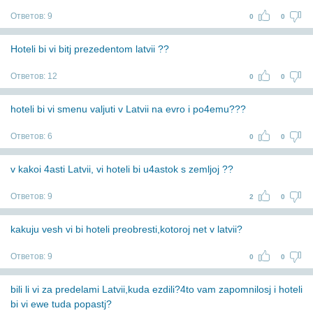
Ответов:
9
0
0
Hoteli bi vi bitj prezedentom latvii ??
Ответов:
12
0
0
hoteli bi vi smenu valjuti v Latvii na evro i po4emu???
Ответов:
6
0
0
v kakoi 4asti Latvii, vi hoteli bi u4astok s zemljoj ??
Ответов:
9
2
0
kakuju vesh vi bi hoteli preobresti,kotoroj net v latvii?
Ответов:
9
0
0
bili li vi za predelami Latvii,kuda ezdili?4to vam zapomnilosj i hoteli
bi vi ewe tuda popastj?