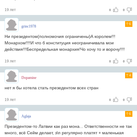
19 лет
0
0
6
grinc1978
Ни президентом(полномочия ограничены)А королем!!!
Монархом!!!!И что б конституция неограничивала мои
действия!!!Беспредельная монархия!Чо хочу то и ворочу!!!!
19 лет
0
0
4
Dopamine
нет я бы хотела стать презедентом всех стран
19 лет
0
0
6
Aglaja
Президентом-то Латвии как раз мона... Ответственности не так
много, всё Сейм делает, з\п регулярно платят + маленькая