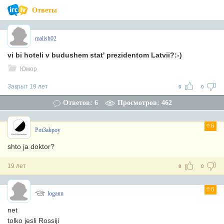
Ответы
malish02
vi bi hoteli v budushem stat' prezidentom Latvii?:-)
Юмор
Закрыт 19 лет
0
0
Ответов: 6
Просмотров: 462
6
Pot3akpoy
shto ja doktor?
19 лет
0
0
6
logann
net
tolko jesli Rossiji