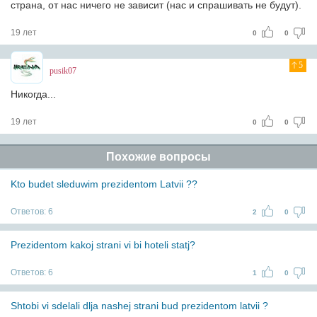
страна, от нас ничего не зависит (нас и спрашивать не будут).
19 лет
0
0
5
pusik07
Никогда...
19 лет
0
0
Похожие вопросы
Kto budet sleduwim prezidentom Latvii ??
Ответов:
6
2
0
Prezidentom kakoj strani vi bi hoteli statj?
Ответов:
6
1
0
Shtobi vi sdelali dlja nashej strani bud prezidentom latvii ?