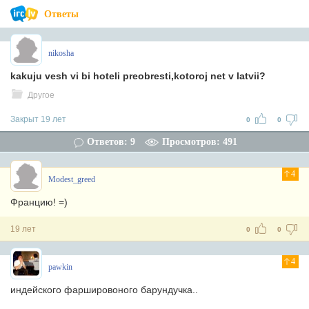
Ответы
nikosha
kakuju vesh vi bi hoteli preobresti,kotoroj net v latvii?
Другое
Закрыт 19 лет
0
0
Ответов: 9
Просмотров: 491
4
Modest_greed
Францию! =)
19 лет
0
0
4
pawkin
индейского фаршировоного барундучка..