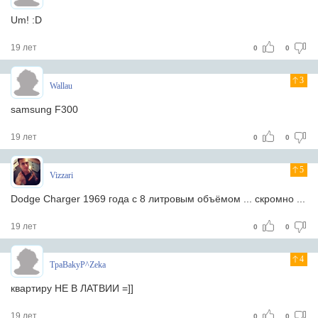
Um! :D
19 лет
0
0
3
Wallau
samsung F300
19 лет
0
0
5
Vizzari
Dodge Charger 1969 года с 8 литровым объёмом ... скромно ...
19 лет
0
0
4
TpaBakyP^Zeka
квартиру НЕ В ЛАТВИИ =]]
19 лет
0
0