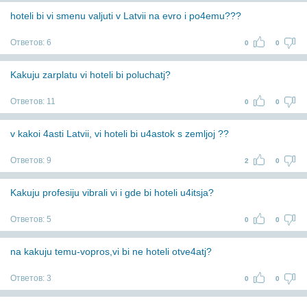
hoteli bi vi smenu valjuti v Latvii na evro i po4emu???
Ответов:
6
0
0
Kakuju zarplatu vi hoteli bi poluchatj?
Ответов:
11
0
0
v kakoi 4asti Latvii, vi hoteli bi u4astok s zemljoj ??
Ответов:
9
2
0
Kakuju profesiju vibrali vi i gde bi hoteli u4itsja?
Ответов:
5
0
0
na kakuju temu-vopros,vi bi ne hoteli otve4atj?
Ответов:
3
0
0