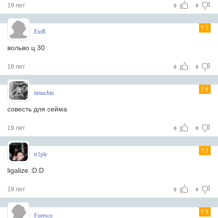
19 лет
0
0
5
ExtR
вольво ц 30
19 лет
0
0
6
timuchin
совесть для сейма
19 лет
0
0
2
tr1ple
ligalize :D:D
19 лет
0
0
6
Foresco