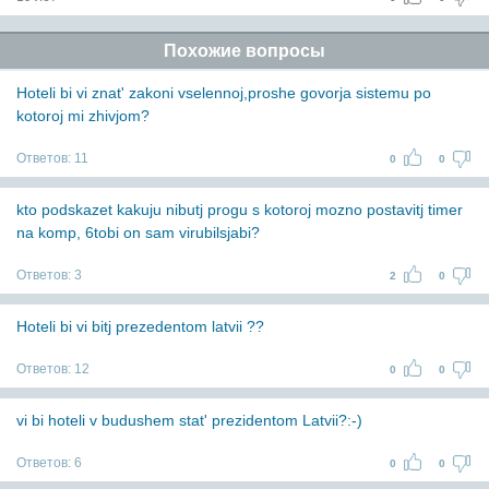
Похожие вопросы
Hoteli bi vi znat' zakoni vselennoj,proshe govorja sistemu po
kotoroj mi zhivjom?
Ответов:
11
0
0
kto podskazet kakuju nibutj progu s kotoroj mozno postavitj timer
na komp, 6tobi on sam virubilsjabi?
Ответов:
3
2
0
Hoteli bi vi bitj prezedentom latvii ??
Ответов:
12
0
0
vi bi hoteli v budushem stat' prezidentom Latvii?:-)
Ответов:
6
0
0