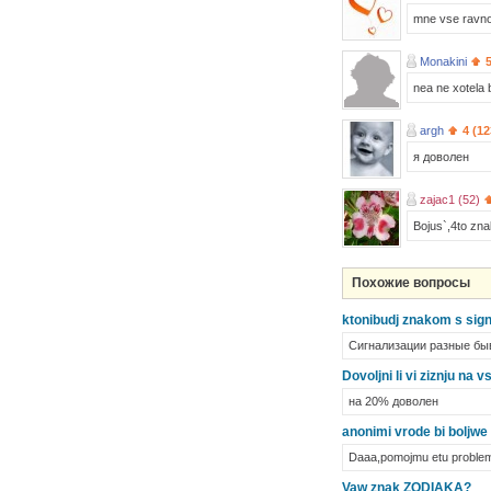
mne vse ravno 
Monakini
nea ne xotela b
argh
4 (12
я доволен
zajac1 (52)
Bojus`,4to zna
Похожие вопросы
ktonibudj znakom s sign
Сигнализации разные быв
Dovoljni li vi ziznju na
на 20% доволен
anonimi vrode bi boljwe 
Daaa,pomojmu etu problemu 
Vaw znak ZODIAKA?