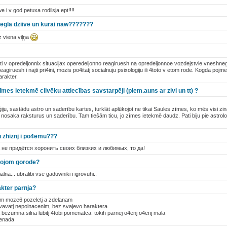
 i v god petuxa rodilsja ept!!!!
viegla dziive un kurai naw???????
z viena viļņa
 ti v opredeljonnix situacijax operedeljonno reagiruesh na opredeljonnoe vozdejstvie vneshn
eagiruesh i najti pri4ini, mozis po4itatj socialnuju psixologiju ili 4toto v etom rode. Kogda p
arakter.
zīmes ietekmē cilvēku attiecības savstarpēji (piem.auns ar zivi un tt) ?
ju, sastādu astro un saderību kartes, turklāt aplūkojot ne tikai Saules zīmes, ko mēs visi zin
osaka raksturus un saderību. Tam tiešām ticu, jo zīmes ietekmē daudz. Pati biju pie astrol
ju zhiznj i po4emu???
 не придётся хоронить своих близких и любимых, то да!
 svojom gorode?
lna... ubralibi vse gaduwniki i igrovuhi..
akter parnja?
om moze6 pozeletj a zdelanam
vavatj nepolnacenim, bez svajevo haraktera.
a bezumna silna lubitj 4tobi pomenatca. tokih parnej o4enj o4enj mala
nenada