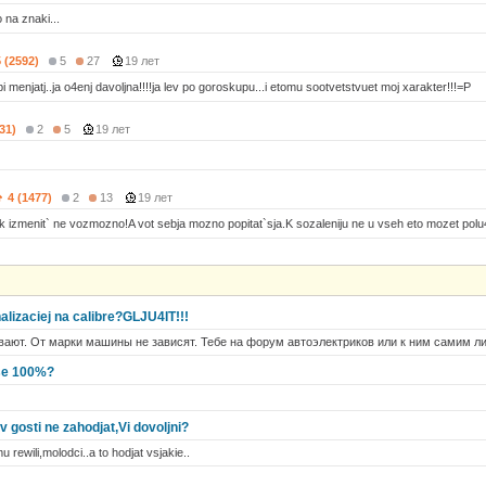
na znaki...
5 (2592)
5
27
19 лет
i menjatj..ja o4enj davoljna!!!!ja lev po goroskupu...i etomu sootvetstvuet moj xarakter!!!=P
31)
2
5
19 лет
4 (1477)
2
13
19 лет
k izmenit` ne vozmozno!A vot sebja mozno popitat`sja.K sozaleniju ne u vseh eto mozet polu4
alizaciej na calibre?GLJU4IT!!!
ают. От марки машины не зависят. Тебе на форум автоэлектриков или к ним самим ли
 vse 100%?
v gosti ne zahodjat,Vi dovoljni?
rewili,molodci..a to hodjat vsjakie..