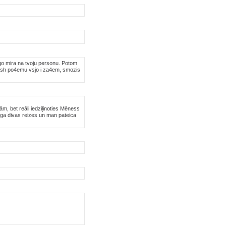
ego mira na tvoju personu. Potom
ojmesh po4emu vsjo i za4em, smozis
ām, bet reāli iedziļinoties Mēness
oga divas reizes un man pateica