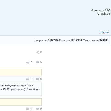
8. августа 0:05
Онлайн: 3
Latviski
Вопросов:
1280364
Ответов:
8812900
, Участников:
370183
Поделиться
0
3
0
0
0
следний день стрельца и в
в 15:55, то козерог(: А вообще
0
0