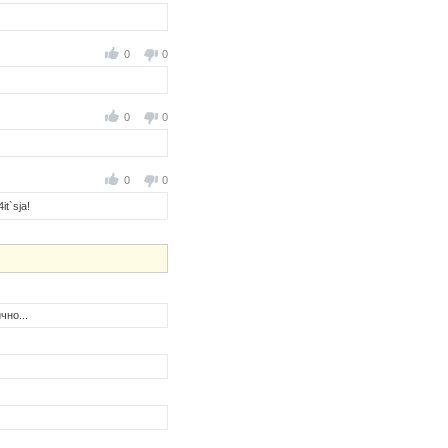
0
0
0
0
0
0
it`sja!
чно...