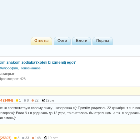
Ответы
Фото
Блоги
Перлы
voim znakom zodiaka?xoteli bi izmenitj ego?
Философия, Непознанное
 и
закрыт
.
Просмотров: 428
4 (1484)
1
8
22
19 лет
тью соответствую своему знаку - козерожка я(: Причём родилась 22 декабря, т.е. в по
озерога(: Если бы я родилась до 12 утра, то считалась бы стрельцом, а т.к. я родилась 
ая смесь(:
 (25307)
3
33
148
19 лет