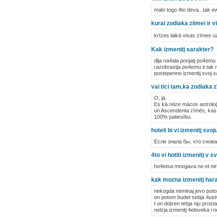
malo togo 4to deva...tak ewe
kurai zodiaka ziimei ir 
krīzes laikā visas zīmes u
Kak izmenitj xarakter?
dlja na4ala ponjatj po4emu
razobrastja po4emu ti tak r
postepenno izmenitj svoj x
vai tici tam,ka zodiaka 
O, jā.
Es kā reize mācos astroloģi
un Ascendenta zīmēs, kas n
100% patiesību.
hoteli bi vi izmenitj svo
Если знала бы, что снова
4to vi hotiti izmenitj v
ho4etsa mnogava no et niria
kak mozna izmenitj har
nekogda neminaj jevo pot
on potom budet sebja 4ust
I on dolzen tebja nju prost
nelzja izmenitj 4eloveka i 