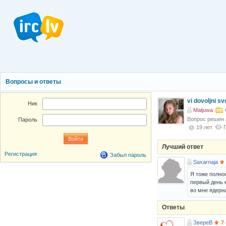
Вопросы и ответы
vi dovoljni s
Ник
Maijuwa
Вопрос решен
Пароль
19 лет
Лучший ответ
Регистрация
Забыл пароль
Saxarnaja
Я тоже полнос
первый день к
во мне ядерн
Ответы
ЗвереВ
7