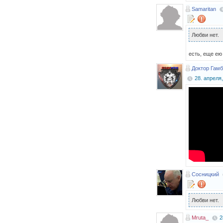
Samaritan
Любви нет.
есть, еще ею
Доктор Гамб
28. апреля,
Сосницкий
Любви нет.
Mruta_
2