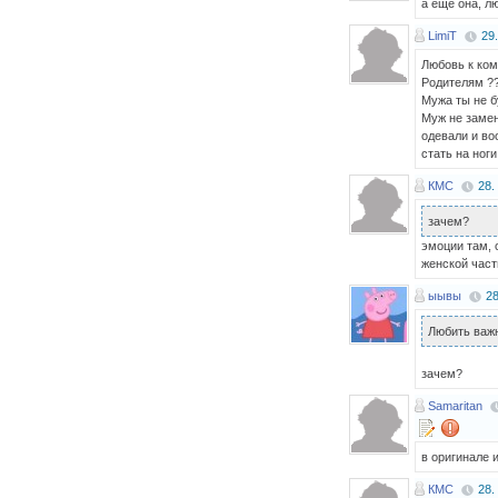
а ещё она, л
LimiT
29.
Любовь к ком
Родителям ??
Мужа ты не б
Муж не заме
одевали и во
стать на ноги.
КМС
28.
зачем?
эмоции там, 
женской част
ыывы
28
Любить важн
зачем?
Samaritan
в оригинале 
КМС
28.