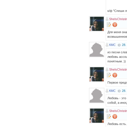
к/ф "Спеши л
SheIsChristi
Для меня она
возвышенное 
КМС
28.
из песни сло
любовь ассоц
понятным. ))
SheIsChristi
Первое предл
КМС
28.
Любовь - это
собой, а иног
SheIsChristi
Любовь есть.