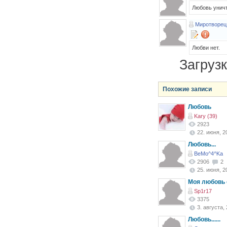
Любовь уничт
Миротворец
Любви нет.
Загруз
Похожие записи
Любовь
Kary (39)
2923
22. июня, 20
Любовь...
BeMo^4^Ka
2906
2
25. июня, 20
Моя любовь 
Sp1r17
3375
3. августа, 
Любовь......