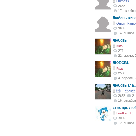
Outness
2855
17. октября,
Любовь живе
OmgImFamou
3633
14. января, 
Любовь
Kixa
2711
22. марта, 2
ЛЮБОВЬ
Kixa
2580
4. апреля, 2
Любовь зла..
11T8e1
2658
2
18. декабря,
стих про люб
Lile4ka (36)
3092
12. января, 