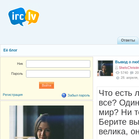
Ответы
Её блог
Вывод о люб
Ник
SheIsChristi
5740
20
Пароль
28. апреля, 
Что есть 
Регистрация
Забыл пароль
все? Один
мир? Ни т
Берите вы
велика, он