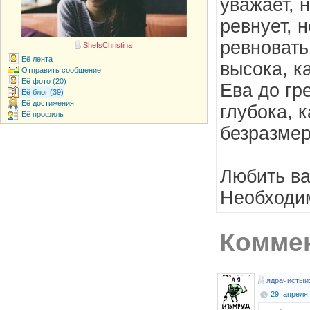
уважает, н
ревнует, 
ревновать
SheIsChristina
Её лента
высока, ка
Отправить сообщение
Её фото (20)
Ева до гр
Её блог (39)
Её достижения
глубока, 
Её профиль
безразмер
Любить ва
Необходи
Коммен
ядрачистыи
29. апреля,