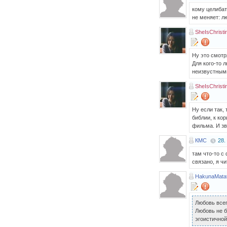
кому целибат
не меняет: л
SheIsChristi
Ну это смотря
Для кого-то 
неизвустным
SheIsChristi
Ну если так, 
библии, к ко
фильма. И зв
КМС
28.
там что-то с
связано, я чи
HakunaMata
Любовь всег
Любовь не б
эгоистичной