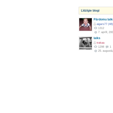
Līdzīgie blogi
Pārdomu laik
aigars77 (48)
1312
7. aprīlī, 20
laiks
trakaa
1298
1
25. augustā