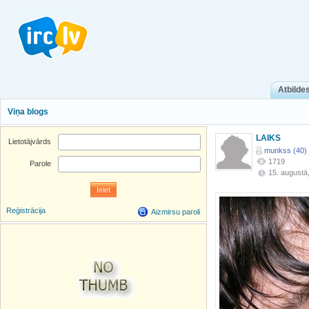
Atbilde
Viņa blogs
LAIKS
Lietotājvārds
munkss (40)
1719
Parole
15. augustā
Reģistrācija
Aizmirsu paroli