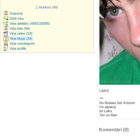
munkss (40)
Galvenā
Sūtīt ziņu
Viņa atbildes (4581/28385)
Viņa foto (96)
Viņa video (53)
Viņa blogs (24)
Viņa sasniegumi
Viņa profils
LAIKS
***
Nu Buddas līdz Kristum
Un atpakaļ
Iet Laiks
Tev un Man
Komentāri (
0
)