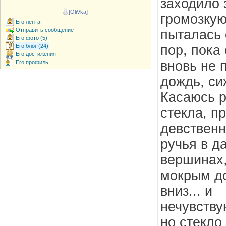
заходило 
[OliVka]
громозкую
Его лента
Отправить сообщение
пыталась 
Его фото (5)
пор, пока
Его блог (24)
Его достижения
вновь не 
Его профиль
дождь, си
Касаюсь р
стекла, п
девственн
ручья в д
вершинах,
мокрым д
вниз... и
нечувству
но стекло