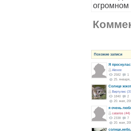
огромном 
Коммен
Похожие записи
Я проснулась
Alexee
2582
1
25. января, 
Солнце жжот
Виртулис (3
1840
2
20. мая, 200
я очень люб
catarios (44)
2338
7
20. мая, 200
солнце,небо,