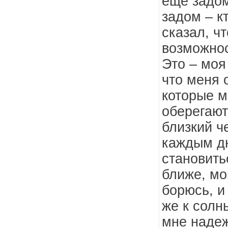
еще задом
задом – к
сказал, ч
возможнос
Это – моя
что меня 
которые 
оберегают
близкий ч
каждым д
становить
ближе, мо
борюсь, и
же к солн
мне надеж