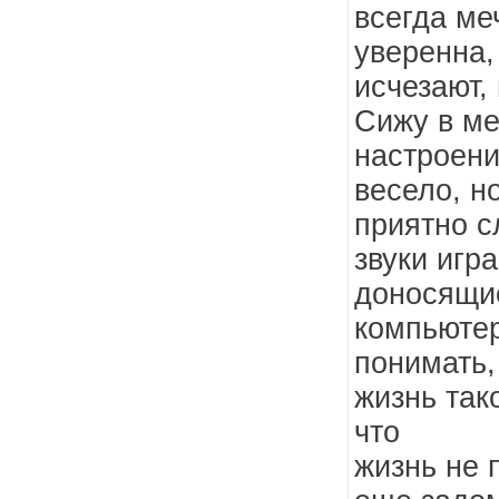
всегда ме
уверенна,
исчезают,
Сижу в м
настроени
весело, н
приятно 
звуки игр
доносящи
компьютер
понимать,
жизнь тако
что
жизнь не 