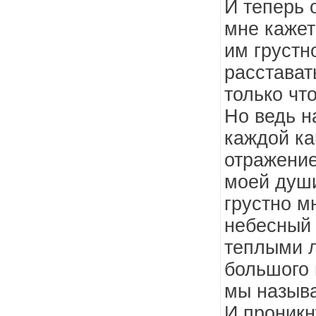
И теперь о
мне кажет
им грустн
расстават
только что
Но ведь н
каждой ка
отражение
моей души
грустно мн
небесный 
теплыми л
большого 
мы назыв
И проникн