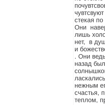
почувтсвов
чувтсвуют
стекая по 
Они наве
лишь холо
нет, в ду
и божеств
. Они вед
назад был
солнышком
ласкались
нежным ег
счастья, 
теплом, п