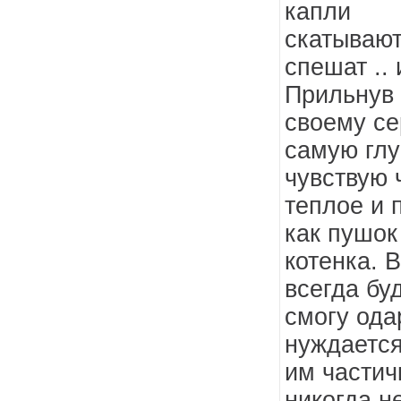
капли
скатывают
спешат .. 
Прильнув 
своему се
самую глу
чувствую 
теплое и 
как пушок
котенка. 
всегда бу
смогу ода
нуждаетс
им частич
никогда н