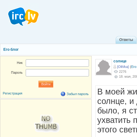
Ответы
Его блог
солнце
Ник
[OliVka]
(
Его
2276
Пароль
18. мая, 200
В моей жи
Регистрация
Забыл пароль
солнце, и
было, я с
ухватить 
этого свет