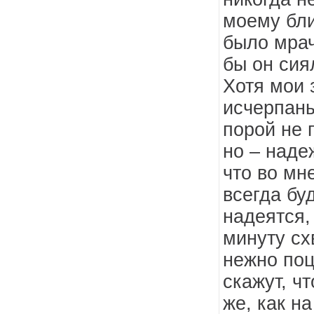
моему бли
было мрач
бы он сия
Хотя мои 
исчерпаны
порой не 
но – наде
что во мн
всегда бу
надеятся,
минуту сх
нежно поц
скажут, чт
же, как на