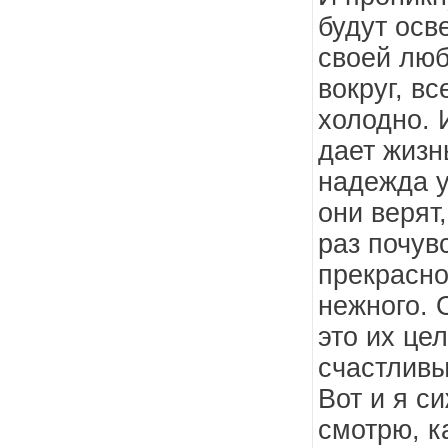
будут осв
своей лю
вокруг, вс
холодно. 
дает жизн
надежда у
они верят
раз почув
прекрасно
нежного. 
это их це
счастливы 
Вот и я с
смотрю, к