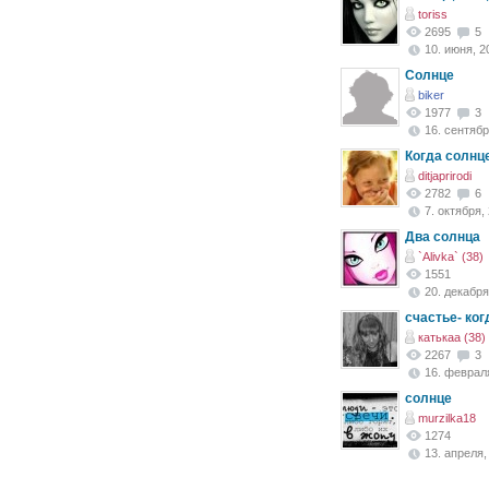
toriss
2695
5
10. июня, 20
Солнце
biker
1977
3
16. сентябр
Когда солнц
ditjaprirodi
2782
6
7. октября, 
Два солнца
`Alivka` (38)
1551
20. декабря,
счастье- ког
катькаа (38)
2267
3
16. февраля
солнце
murzilka18
1274
13. апреля, 