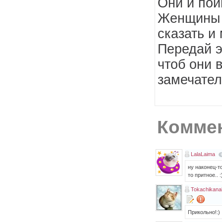
Они и пой
Женщины 
сказать и 
Передай э
чтоб они 
замечател
Коммен
LalaLaima
ну наконец-то
то притное.. :
Tokachikana
Прикольно!:)