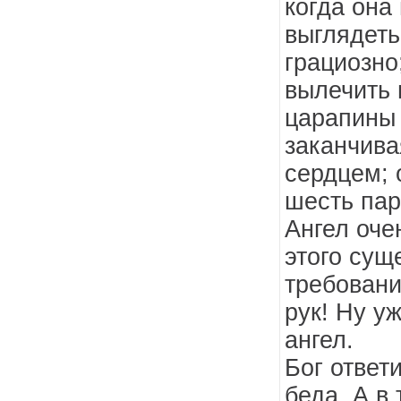
когда она
выглядеть
грациозно
вылечить 
царапины
заканчива
сердцем; 
шесть пар
Ангел оче
этого сущ
требовани
рук! Ну уж
ангел.
Бог ответи
беда. А в 