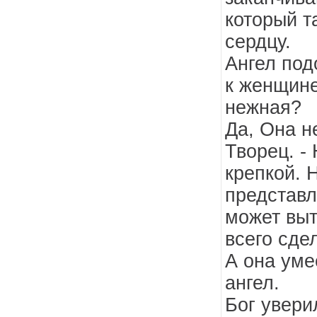
который т
сердцу.
Ангел под
к женщине
нежная?
Да, Она н
Творец. -
крепкой. 
представл
может выт
всего сде
А она уме
ангел.
Бог увери