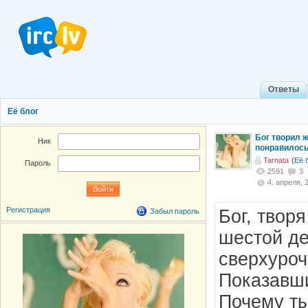
Ответы
Её блог
Бог творил 
Ник
понравилось
Tarnata
(
Её 
Пароль
2591
3
4. апреля, 2
Регистрация
Бог, твор
Забыл пароль
шестой де
сверхуроч
Показавши
Почему ты