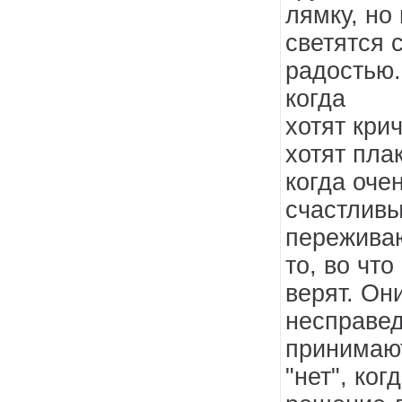
лямку, но
светятся 
радостью.
когда
хотят крич
хотят пла
когда оче
счастливы
переживаю
то, во что
верят. Он
несправед
принимают
"нет", ког