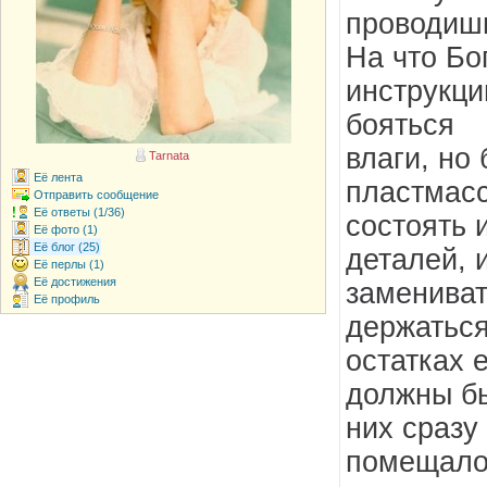
проводишь
На что Бо
инструкци
бояться
влаги, но 
Tarnata
Её лента
пластмасс
Отправить сообщение
Её ответы (1/36)
состоять 
Её фото (1)
Её блог (25)
деталей, 
Её перлы (1)
Её достижения
замениват
Её профиль
держаться
остатках 
должны бы
них сразу
помещалос