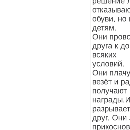
решение 
отказываю
обуви, но
детям.
Они пров
друга к д
всяких
условий.
Они плачу
везёт и р
получают
награды.И
разрывает
друг. Они 
прикосно