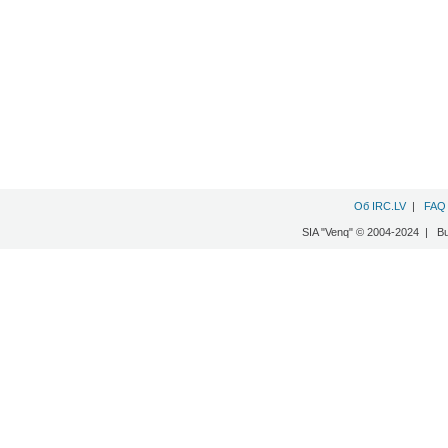
Об IRC.LV
|
FAQ
SIA "Venq" © 2004-2024 | B