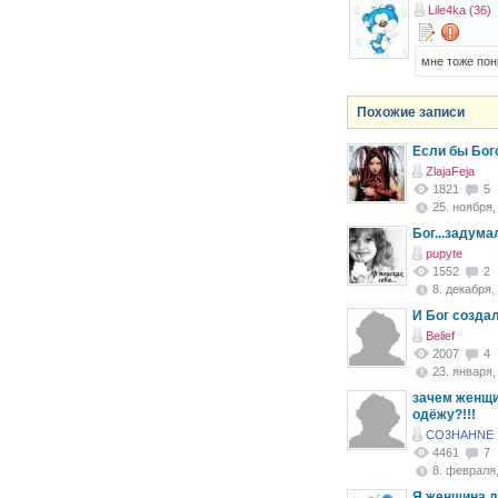
Lile4ka (36)
мне тоже понр
Похожие записи
Если бы Бог
ZlajaFeja
1821
5
25. ноября, 
Бог...задум
pupyte
1552
2
8. декабря, 
И Бог создал ж
Belief
2007
4
23. января, 
зачем женщи
одёжу?!!!
CO3HAHNE
4461
7
8. февраля,
Я женщина до