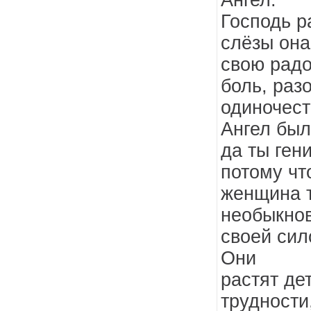
Ангел.
Господь р
слёзы она
свою радо
боль, раз
одиночест
Ангел был
да ты ген
потому чт
женщина 
необыкно
своей сил
Они
растят де
трудности