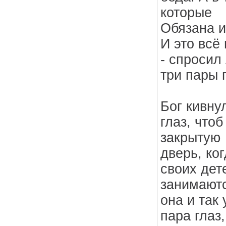
которые
Обязана и
И это всё
- спросил
три пары г
Бог кивну
глаз, что
закрытую
дверь, ко
своих дет
занимаютс
она и так 
пара глаз