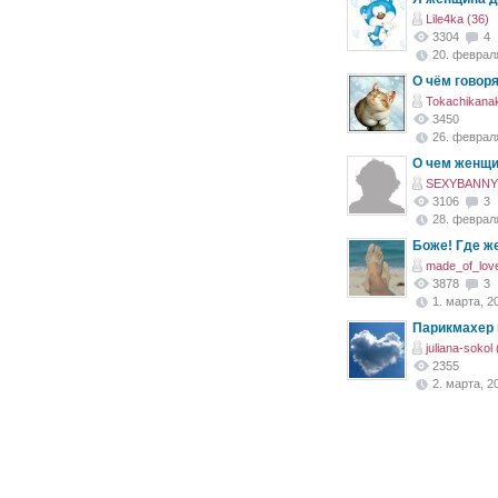
Lile4ka (36)
3304
4
20. февраля
О чём говоря
Tokachikana
3450
26. февраля
О чем женщи
SEXYBANNY 
3106
3
28. февраля
Боже! Где ж
made_of_love
3878
3
1. марта, 20
Парикмахер 
juliana-sokol 
2355
2. марта, 20