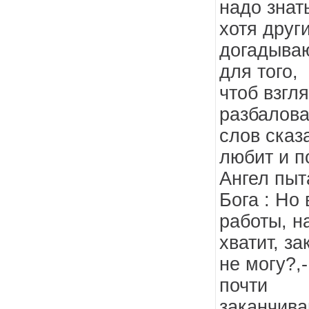
надо знат
хотя друг
догадываю
для того,
чтоб взгл
разбалова
слов сказ
любит и п
Ангел пыт
Бога : Но 
работы, н
хватит, з
не могу?,-
почти
заканчива