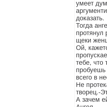
умеет дум
аргументи
доказать.
Тогда анге
протянул 
щеки жен
Ой, кажет
пропускае
тебе, что 
пробуешь
всего в н
Не протек
творец.-Э
А зачем е