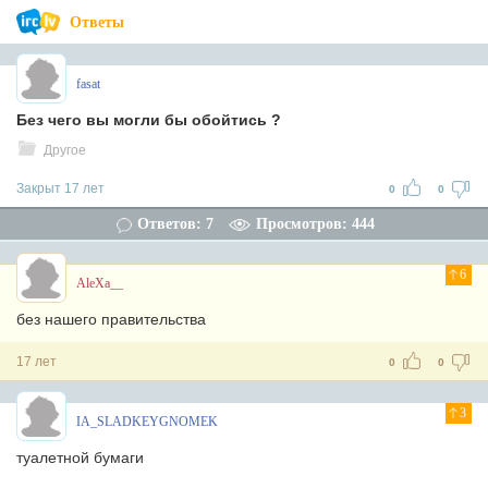
Ответы
fasat
Без чего вы могли бы обойтись ?
Другое
Закрыт 17 лет
0
0
Ответов: 7
Просмотров: 444
6
AleXa__
без нашего правительства
17 лет
0
0
3
IA_SLADKEYGNOMEK
туалетной бумаги