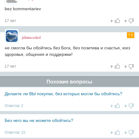
bez kommentariev
17 лет
0
0
6
juliana-sokol
не смогла бы обойтись без Бога, без позитива и счастья, юез
здоровья, общения и поддержки!
17 лет
0
0
Похожие вопросы
Делаете ли ВЫ покупки, без которых могли бы обойтись?
Ответов:
2
2
0
Без чего вы не можете обойтись?
Ответов:
15
0
0