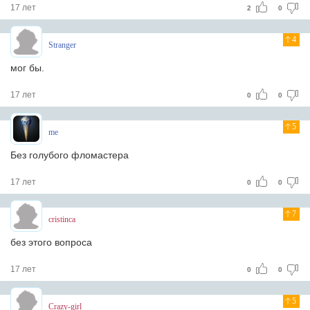
17 лет
2
0
4
Stranger
мог бы.
17 лет
0
0
5
me
Без голубого фломастера
17 лет
0
0
7
cristinca
без этого вопроса
17 лет
0
0
5
Crazy-girl